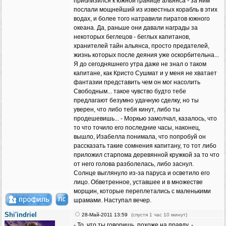
приблизился к южной границе альянса - за ним
послали мощнейший из известных корабль в этих
водах, и более того натравили пиратов южного
океана. Да, раньше они давали награды за
некоторых беглецов - беглых капитанов,
хранителей тайн альянса, просто предателей,
жизнь которых после деяния уже оскорбительна...
Я до сегодняшнего утра даже не знал о таком
капитане, как Кристо Сушмат и у меня не хватает
фантазии представить чем он мог насолить
Свободным... такое чувство будто тебе
предлагают безумно удачную сделку, но ты
уверен, что либо тебя кинут, либо ты
продешевишь... - Моркью замолчал, казалось, что
то что точило его последние часы, наконец,
вышло, Изабелла понимала, что попробуй он
рассказать такие сомнения капитану, то тот либо
приложил старпома деревянной кружкой за то что
от него голова разболелась, либо заснул.
Солнце выглянуло из-за паруса и осветило его
лицо. Обветренное, уставшее и в множестве
морщин, которые переплетались с маленькими
шрамами. Наступал вечер.
Shi'indriel
28-Май-2011 13:59
(спустя 1 час 10 минут)
- То, что ты говоришь, похоже на правду, -