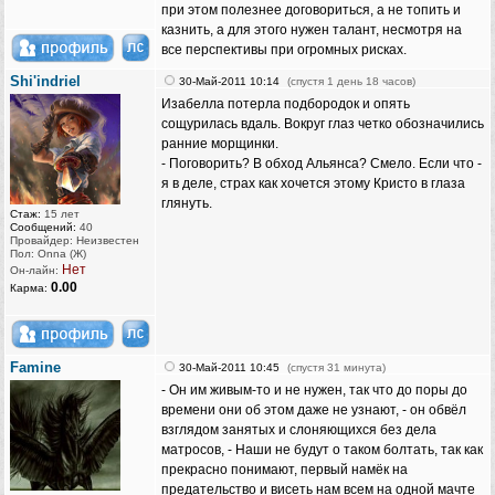
при этом полезнее договориться, а не топить и
казнить, а для этого нужен талант, несмотря на
все перспективы при огромных рисках.
Shi'indriel
30-Май-2011 10:14
(спустя 1 день 18 часов)
Изабелла потерла подбородок и опять
сощурилась вдаль. Вокруг глаз четко обозначились
ранние морщинки.
- Поговорить? В обход Альянса? Смело. Если что -
я в деле, страх как хочется этому Кристо в глаза
глянуть.
Стаж:
15 лет
Сообщений:
40
Провайдер: Неизвестен
Пол: Onna (Ж)
Нет
Он-лайн:
0.00
Карма:
Famine
30-Май-2011 10:45
(спустя 31 минута)
- Он им живым-то и не нужен, так что до поры до
времени они об этом даже не узнают, - он обвёл
взглядом занятых и слоняющихся без дела
матросов, - Наши не будут о таком болтать, так как
прекрасно понимают, первый намёк на
предательство и висеть нам всем на одной мачте