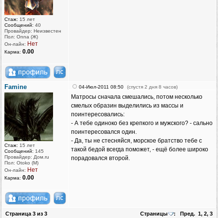
Стаж:
15 лет
Сообщений:
40
Провайдер: Неизвестен
Пол: Onna (Ж)
Нет
Он-лайн:
0.00
Карма:
Famine
04-Июл-2011 08:50
(спустя 2 дня 8 часов)
Матросы сначала смешались, потом несколько
смелых образин выделились из массы и
поинтересовались:
- А тебе одиноко без крепкого и мужского? - сально
поинтересовался один.
- Да, ты не стесняйся, морское братство тебе с
Стаж:
15 лет
такой бедой всегда поможет, - ещё более широко
Сообщений:
145
Провайдер: Дом.ru
порадовался второй.
Пол: Otoko (M)
Нет
Он-лайн:
0.00
Карма:
Страница
3
из
3
Страницы
:
Пред.
1
,
2
,
3