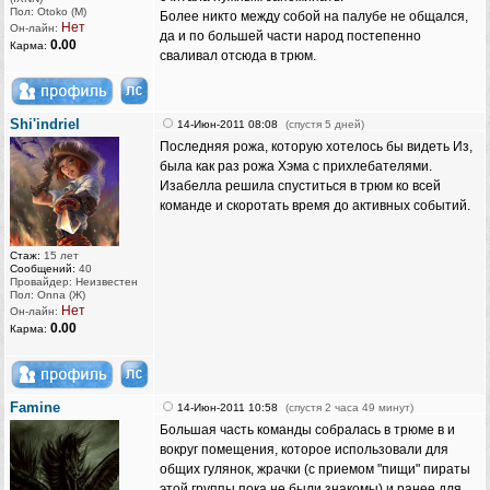
Пол: Otoko (M)
Более никто между собой на палубе не общался,
Нет
Он-лайн:
да и по большей части народ постепенно
0.00
Карма:
сваливал отсюда в трюм.
Shi'indriel
14-Июн-2011 08:08
(спустя 5 дней)
Последняя рожа, которую хотелось бы видеть Из,
была как раз рожа Хэма с прихлебателями.
Изабелла решила спуститься в трюм ко всей
команде и скоротать время до активных событий.
Стаж:
15 лет
Сообщений:
40
Провайдер: Неизвестен
Пол: Onna (Ж)
Нет
Он-лайн:
0.00
Карма:
Famine
14-Июн-2011 10:58
(спустя 2 часа 49 минут)
Большая часть команды собралась в трюме в и
вокруг помещения, которое использовали для
общих гулянок, жрачки (с приемом "пищи" пираты
этой группы пока не были знакомы) и ранее для