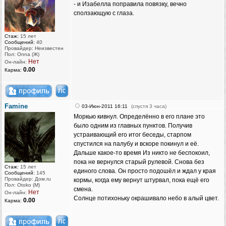
- и Изабелла поправила повязку, вечно
сползающую с глаза.
Стаж:
15 лет
Сообщений:
40
Провайдер: Неизвестен
Пол: Onna (Ж)
Нет
Он-лайн:
0.00
Карма:
Famine
03-Июн-2011 16:11
(спустя 3 часа)
Моркью кивнул. Определённо в его плане это
было одним из главных пунктов. Получив
устраивающий его итог беседы, старпом
спустился на палубу и вскоре покинул и её.
Дальше какое-то время Из никто не беспокоил,
пока не вернулся старый рулевой. Снова без
Стаж:
15 лет
единого слова. Он просто подошёл и ждал у края
Сообщений:
145
Провайдер: Дом.ru
кормы, когда ему вернут штурвал, пока ещё его
Пол: Otoko (M)
смена.
Нет
Он-лайн:
Солнце потихоньку окрашивало небо в алый цвет.
0.00
Карма: