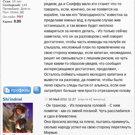
Стаж:
15 лет
рядком, да и Сниффу мало кто станет что-то
Сообщений:
145
Провайдер: Дом.ru
говорить, если, конечно, он не появится на
Пол: Otoko (M)
корабле, так как его "благодарность" известна за
Нет
Он-лайн:
пределами южных вод, в лучшем случае жив
0.00
Карма:
останешься, а так можно будет неплохо
навариться за нечего делать, - Из только сейчас
заметила, что он за разговором с ней говорит
достаточно, чтобы часть команды на палубе их
слышала, несложный план по привлечению на
свою сторону команды, если капитан, неожиданно,
решит не связываться с лишним риском, но чуть
тише каким-то образом увидев, что сообщил
интересующимся достаточно, продолжил, -
Осталось поймать нашего молодого капитана и
вывести на разговор, да помягче, чтобы было
легко скрыть следы пыток от альянса, если они
затребуют больше чем просто отрезанную голову.
Shi'indriel
30-Май-2011 11:27
(спустя 42 минуты)
- Он трансер, - Из покачала головой. - С ним
помягче - как со змеей поганой. Чуть расслабился -
и сдох в блевотине.
Она бросила взгляд за плечо, пытаясь прикинуть,
сколько народу успел на свою сторону перетянуть
Моркью.