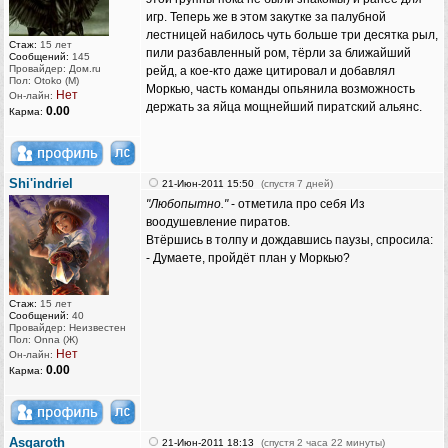
игр. Теперь же в этом закутке за палубной
лестницей набилось чуть больше три десятка рыл,
Стаж:
15 лет
пили разбавленный ром, тёрли за ближайший
Сообщений:
145
Провайдер: Дом.ru
рейд, а кое-кто даже цитировал и добавлял
Пол: Otoko (M)
Моркью, часть команды опьянила возможность
Нет
Он-лайн:
держать за яйца мощнейший пиратский альянс.
0.00
Карма:
Shi'indriel
21-Июн-2011 15:50
(спустя 7 дней)
"Любопытно."
- отметила про себя Из
воодушевление пиратов.
Втёршись в толпу и дождавшись паузы, спросила:
- Думаете, пройдёт план у Моркью?
Стаж:
15 лет
Сообщений:
40
Провайдер: Неизвестен
Пол: Onna (Ж)
Нет
Он-лайн:
0.00
Карма:
Asgaroth
21-Июн-2011 18:13
(спустя 2 часа 22 минуты)