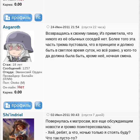
0.00
Карма:
Asgaroth
24-Июн-2011 21:54
(спустя 22 часа)
Возвращаясь к своему гамаку, Из приметила, что
никого из её обычных соседей нет. Более того эта
часть трюма пустовала, что в принципе и должно
быть в светлое время суток, но всё равно, у кого-то
да должна была быть, кроме неё, ночная смена.
Стаж:
18 лет
Сообщений:
1257
Откуда:
Эвианский Орден
Провайдер: Билайн
(IXNN)
Пол: Otoko (M)
Нет
Он-лайн:
0.00
Карма:
Shi'indriel
02-Июл-2011 00:43
(спустя 7 дней)
Повернулась к матросам, все еще обсуждающим
новости и громко поинтересовалась:
- Хей, ребят, а что, ночью только я стоять буду?
Что так пусто-то?