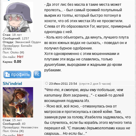
- Да этот лис без масла в такие места может
пролезть,.. - был самый громкий полупьяный
выкрик из толпы, который быстро потонул в
хохоте, что об этих местах Из не просветили.
Слева от Из образовался Гог, матрос, примерный
одногодка с ней.
Стаж:
18 лет
- Коль кого объегорить, да кинуть, лучшего плута
Сообщений:
1257
Откуда:
Эвианский Орден
во всех южных водах не сыскать, - поведал он и
Провайдер: Билайн
получил бурное одобрение.
(IXNN)
Пол: Otoko (M)
Хотя одновременно с этим мошенниками и
Нет
Он-лайн:
плутами эти воды не славились, только
0.00
Карма:
душегубами, выродками и жадными до крови
рубаками.
Shi'indriel
23-Июн-2011 23:54
(спустя 2 дня 5 часов)
"Что-то, я смотрю, веры ему побольше, чем
капитану. Вот засранец..."
- с какой-то долей
восхищения подумала Из.
- Ясно всё, всё ясно, - отмахнулась она от
матросов и протиснулась к своей койке. Там,
закинув руки за голову, Изабелла задумалась, что
Стаж:
15 лет
бы случилось, если бы корабль этого мутного типа
Сообщений:
40
Провайдер: Неизвестен
перешел ей.
"С такими дерьмоглотами каши не
Пол: Onna (Ж)
сваришь... Но если бы..."
Нет
Он-лайн: