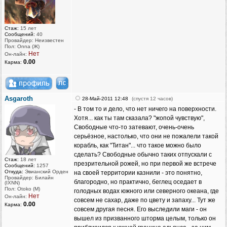
Стаж:
15 лет
Сообщений:
40
Провайдер: Неизвестен
Пол: Onna (Ж)
Нет
Он-лайн:
0.00
Карма:
Asgaroth
28-Май-2011 12:48
(спустя 12 часов)
- В том то и дело, что нет ничего на поверхности.
Хотя... как ты там сказала? "жопой чувствую",
Свободные что-то затевают, очень-очень
серьёзное, настолько, что они не пожалели такой
корабль, как "Титан"... что такое можно было
сделать? Свободные обычно таких отпускали с
Стаж:
18 лет
презрительной рожей, но при первой же встрече
Сообщений:
1257
Откуда:
Эвианский Орден
на своей территории казнили - это понятно,
Провайдер: Билайн
благородно, но практично, беглец оседает в
(IXNN)
Пол: Otoko (M)
голодных водах южного или северного океана, где
Нет
Он-лайн:
совсем не сахар, даже по цвету и запаху... Тут же
0.00
Карма:
совсем другая песня. Его выследили маги - он
вышел из призванного шторма целым, только он