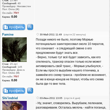
Стаж:
15 лет
Сообщений:
40
Провайдер: Неизвестен
Пол: Onna (Ж)
Нет
Он-лайн:
0.00
Карма:
Famine
30-Май-2011 11:49
(спустя 22 минуты)
Позади никого не было, поэтому Моркью
потенциально заинтересовал около 10 пиратов,
что означает - к следующей смене о его
предложении будут знать все.
- Верно, только тут всё будет зависить, как его
спеленать, трансер опасен только если может
Стаж:
15 лет
активировать свой транс, - Моркью улыбнулся, -
Сообщений:
145
Провайдер: Дом.ru
Если мы просто вырубим нашего птенчика, а
Пол: Otoko (M)
замкнём его схему транса - проблем не возникнет,
Нет
Он-лайн:
он же в конце-концов не Норал, чтобы его схема
0.00
Карма:
была где-то вне тела.
Shi'indriel
03-Июн-2011 13:05
(спустя 4 дня)
- Ну, значит, сговорились. Вырубаем, пеленаем,
разговариваем. Осталась мелочь - найти поганца,