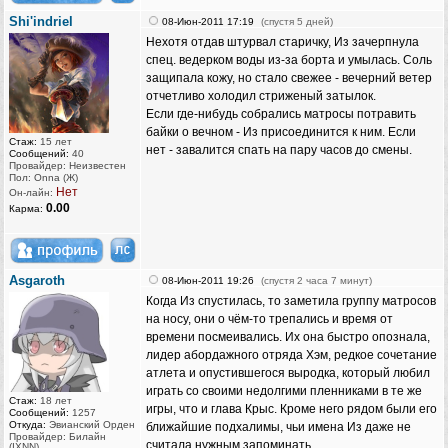
Shi'indriel
08-Июн-2011 17:19
(спустя 5 дней)
Нехотя отдав штурвал старичку, Из зачерпнула
спец. ведерком воды из-за борта и умылась. Соль
защипала кожу, но стало свежее - вечерний ветер
отчетливо холодил стриженый затылок.
Если где-нибудь собрались матросы потравить
байки о вечном - Из присоединится к ним. Если
Стаж:
15 лет
нет - завалится спать на пару часов до смены.
Сообщений:
40
Провайдер: Неизвестен
Пол: Onna (Ж)
Нет
Он-лайн:
0.00
Карма:
Asgaroth
08-Июн-2011 19:26
(спустя 2 часа 7 минут)
Когда Из спустилась, то заметила группу матросов
на носу, они о чём-то трепались и время от
времени посмеивались. Их она быстро опознала,
лидер абордажного отряда Хэм, редкое сочетание
атлета и опустившегося выродка, который любил
играть со своими недолгими пленниками в те же
Стаж:
18 лет
игры, что и глава Крыс. Кроме него рядом были его
Сообщений:
1257
Откуда:
Эвианский Орден
ближайшие подхалимы, чьи имена Из даже не
Провайдер: Билайн
считала нужным запоминать.
(IXNN)