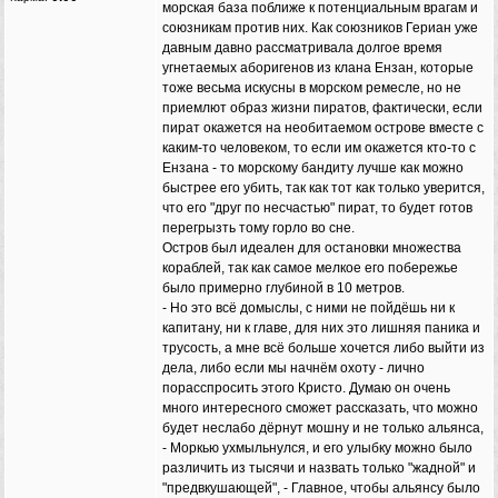
морская база поближе к потенциальным врагам и
союзникам против них. Как союзников Гериан уже
давным давно рассматривала долгое время
угнетаемых аборигенов из клана Ензан, которые
тоже весьма искусны в морском ремесле, но не
приемлют образ жизни пиратов, фактически, если
пират окажется на необитаемом острове вместе с
каким-то человеком, то если им окажется кто-то с
Ензана - то морскому бандиту лучше как можно
быстрее его убить, так как тот как только уверится,
что его "друг по несчастью" пират, то будет готов
перегрызть тому горло во сне.
Остров был идеален для остановки множества
кораблей, так как самое мелкое его побережье
было примерно глубиной в 10 метров.
- Но это всё домыслы, с ними не пойдёшь ни к
капитану, ни к главе, для них это лишняя паника и
трусость, а мне всё больше хочется либо выйти из
дела, либо если мы начнём охоту - лично
порасспросить этого Кристо. Думаю он очень
много интересного сможет рассказать, что можно
будет неслабо дёрнут мошну и не только альянса,
- Моркью ухмыльнулся, и его улыбку можно было
различить из тысячи и назвать только "жадной" и
"предвкушающей", - Главное, чтобы альянсу было