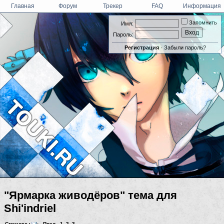
Главная
Форум
Трекер
FAQ
Информация
Запомнить
Имя:
Пароль:
Регистрация
·
Забыли пароль?
"Ярмарка живодёров" тема для
Shi'indriel
Страницы
:
Пред.
1
,
2
,
3