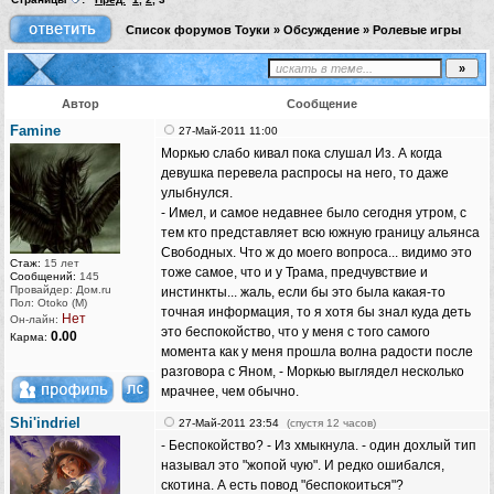
Список форумов Тоуки
»
Обсуждение
»
Ролевые игры
Автор
Сообщение
Famine
27-Май-2011 11:00
Моркью слабо кивал пока слушал Из. А когда
девушка перевела распросы на него, то даже
улыбнулся.
- Имел, и самое недавнее было сегодня утром, с
тем кто представляет всю южную границу альянса
Свободных. Что ж до моего вопроса... видимо это
Стаж:
15 лет
тоже самое, что и у Трама, предчувствие и
Сообщений:
145
Провайдер: Дом.ru
инстинкты... жаль, если бы это была какая-то
Пол: Otoko (M)
точная информация, то я хотя бы знал куда деть
Нет
Он-лайн:
это беспокойство, что у меня с того самого
0.00
Карма:
момента как у меня прошла волна радости после
разговора с Яном, - Моркью выглядел несколько
мрачнее, чем обычно.
Shi'indriel
27-Май-2011 23:54
(спустя 12 часов)
- Беспокойство? - Из хмыкнула. - один дохлый тип
называл это "жопой чую". И редко ошибался,
скотина. А есть повод "беспокоиться"?