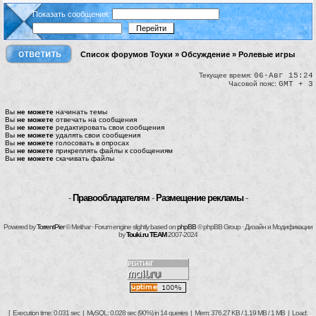
Показать сообщения:
Список форумов Тоуки
»
Обсуждение
»
Ролевые игры
Текущее время:
06-Авг 15:24
Часовой пояс:
GMT + 3
Вы
не можете
начинать темы
Вы
не можете
отвечать на сообщения
Вы
не можете
редактировать свои сообщения
Вы
не можете
удалять свои сообщения
Вы
не можете
голосовать в опросах
Вы
не можете
прикреплять файлы к сообщениям
Вы
не можете
скачивать файлы
-
Правообладателям
-
Размещение рекламы
-
Powered by
TorrentPier
© Meithar · Forum engine slightly based on
phpBB
© phpBB Group · Дизайн и Модификации
by
Touki.ru TEAM
2007-2024
[ Execution time: 0.031 sec | MySQL: 0.028 sec (90%) in 14 queries | Mem: 376.27 KB / 1.19 MB / 1 MB | Load: