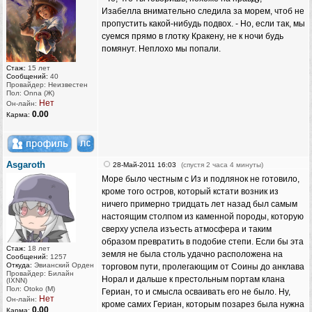
Изабелла внимательно следила за морем, чтоб не
пропустить какой-нибудь подвох. - Но, если так, мы
суемся прямо в глотку Кракену, не к ночи будь
помянут. Неплохо мы попали.
Стаж:
15 лет
Сообщений:
40
Провайдер: Неизвестен
Пол: Onna (Ж)
Нет
Он-лайн:
0.00
Карма:
Asgaroth
28-Май-2011 16:03
(спустя 2 часа 4 минуты)
Море было честным с Из и подлянок не готовило,
кроме того остров, который кстати возник из
ничего примерно тридцать лет назад был самым
настоящим столпом из каменной породы, которую
сверху успела изъесть атмосфера и таким
образом превратить в подобие степи. Если бы эта
Стаж:
18 лет
земля не была столь удачно расположена на
Сообщений:
1257
Откуда:
Эвианский Орден
торговом пути, пролегающим от Соины до анклава
Провайдер: Билайн
Норал и дальше к престольным портам клана
(IXNN)
Пол: Otoko (M)
Гериан, то и смысла осваивать его не было. Ну,
Нет
Он-лайн:
кроме самих Гериан, которым позарез была нужна
0.00
Карма: