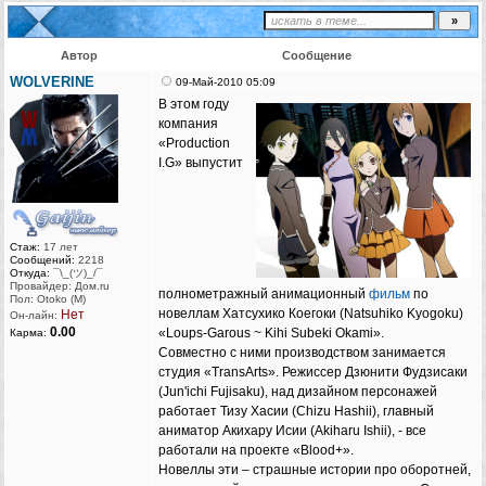
Автор
Сообщение
WOLVERINE
09-Май-2010 05:09
В этом году
компания
«Production
I.G» выпустит
Стаж:
17 лет
Сообщений:
2218
Откуда:
¯\_(ツ)_/¯
Провайдер: Дом.ru
полнометражный анимационный
фильм
по
Пол: Otoko (M)
новеллам Хатсухико Коегоки (Natsuhiko Kyogoku)
Нет
Он-лайн:
0.00
«Loups-Garous ~ Kihi Subeki Okami».
Карма:
Совместно с ними производством занимается
студия «TransArts». Режиссер Дзюнити Фудзисаки
(Jun'ichi Fujisaku), над дизайном персонажей
работает Тизу Хасии (Chizu Hashii), главный
аниматор Акихару Исии (Akiharu Ishii), - все
работали на проекте «Blood+».
Новеллы эти – страшные истории про оборотней,