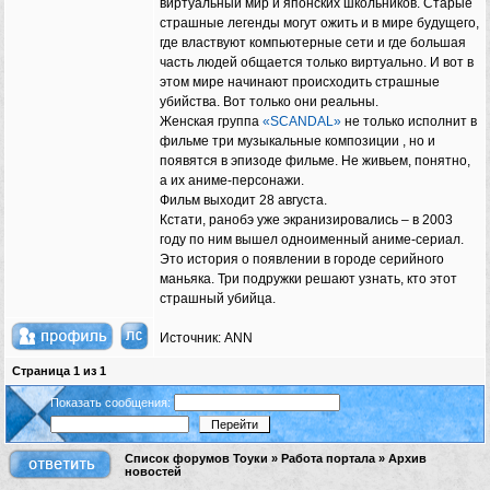
виртуальный мир и японских школьников. Старые
страшные легенды могут ожить и в мире будущего,
где властвуют компьютерные сети и где большая
часть людей общается только виртуально. И вот в
этом мире начинают происходить страшные
убийства. Вот только они реальны.
Женская группа
«SCANDAL»
не только исполнит в
фильме три музыкальные композиции , но и
появятся в эпизоде фильме. Не живьем, понятно,
а их аниме-персонажи.
Фильм выходит 28 августа.
Кстати, ранобэ уже экранизировались – в 2003
году по ним вышел одноименный аниме-сериал.
Это история о появлении в городе серийного
маньяка. Три подружки решают узнать, кто этот
страшный убийца.
Источник: ANN
Страница
1
из
1
Показать сообщения:
Список форумов Тоуки
»
Работа портала
»
Архив
новостей