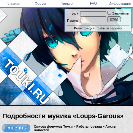
Главная
Форум
Трекер
FAQ
Информация
Запомнить
Имя:
Пароль:
Регистрация
·
Забыли пароль?
Подробности мувика «Loups-Garous»
Список форумов Тоуки
»
Работа портала
»
Архив
новостей