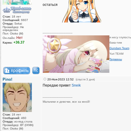
остаться
Стаж:
18 лет
Сообщений:
6607
Откуда:
Sekai
Провайдер: Не
определен
_________________
Пол: Otoko (M)
Нет
я несу глупост
Он-лайн:
+36.37
Карма:
бака-тим
Gundam Team
Yuri TEAM
Термины
Pino!
20-Ноя-2023 12:52
(спустя 3 дня)
Передаю привет
Sneik
_________________
Мальчики и девочки, все за мной!
Стаж:
18 лет
Сообщений:
460
Откуда:
из-под стола
Провайдер: ВТ (IXNN)
Пол: Otoko (M)