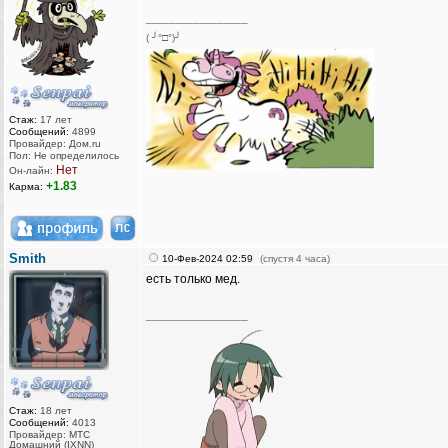
_________________
( ╯°□°)╯
Стаж:
17 лет
Сообщений:
4899
Провайдер: Дом.ru
Пол: Не определилось
Нет
Он-лайн:
+1.83
Карма:
Smith
10-Фев-2024 02:59
(спустя 4 часа)
есть только мед.
_________________
Стаж:
18 лет
Сообщений:
4013
Провайдер: МТС
Домашний (IXNN)