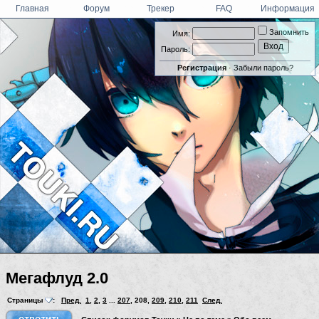
Главная
Форум
Трекер
FAQ
Информация
Запомнить
Имя:
Пароль:
Регистрация
·
Забыли пароль?
Мегафлуд 2.0
Страницы
:
Пред.
1
,
2
,
3
...
207
,
208
,
209
,
210
,
211
След.