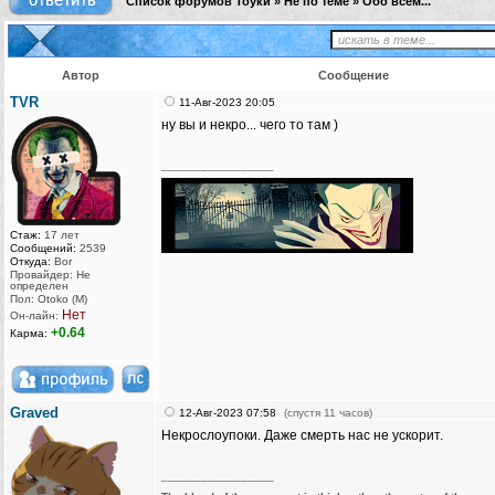
Список форумов Тоуки
»
Не по теме
»
Обо всем...
Автор
Сообщение
TVR
11-Авг-2023 20:05
ну вы и некро... чего то там )
_________________
Стаж:
17 лет
Сообщений:
2539
Откуда:
Bor
Провайдер: Не
определен
Пол: Otoko (M)
Нет
Он-лайн:
+0.64
Карма:
Graved
12-Авг-2023 07:58
(спустя 11 часов)
Некрослоупоки. Даже смерть нас не ускорит.
_________________