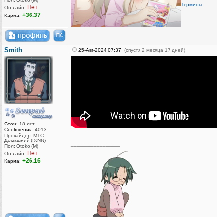
Пол: Otoko (M)
Термины
Нет
Он-лайн:
+36.37
Карма:
Smith
25-Авг-2024 07:37
(спустя 2 месяца 17 дней)
Стаж:
18 лет
Сообщений:
4013
Провайдер: МТС
Домашний (IXNN)
_________________
Пол: Otoko (M)
Нет
Он-лайн:
+26.16
Карма: