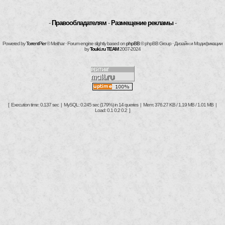
-
Правообладателям
-
Размещение рекламы
-
Powered by
TorrentPier
© Meithar · Forum engine slightly based on
phpBB
© phpBB Group · Дизайн и Модификации
by
Touki.ru TEAM
2007-2024
[ Execution time: 0.137 sec | MySQL: 0.245 sec (179%) in 14 queries | Mem: 376.27 KB / 1.19 MB / 1.01 MB |
Load: 0.1 0.2 0.2 ]