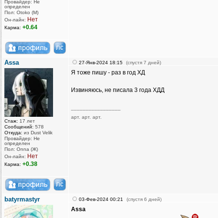
Провайдер: Не
определен
Пол: Otoko (M)
Нет
Он-лайн:
+0.64
Карма:
Assa
27-Янв-2024 18:15
(спустя 7 дней)
Я тоже пишу - раз в год ХД
Извиняюсь, не писала 3 года ХДД
_________________
арт. арт. арт.
Стаж:
17 лет
Сообщений:
578
Откуда:
из Dust Velik
Провайдер: Не
определен
Пол: Onna (Ж)
Нет
Он-лайн:
+0.38
Карма:
batyrmastyr
03-Фев-2024 00:21
(спустя 6 дней)
Assa