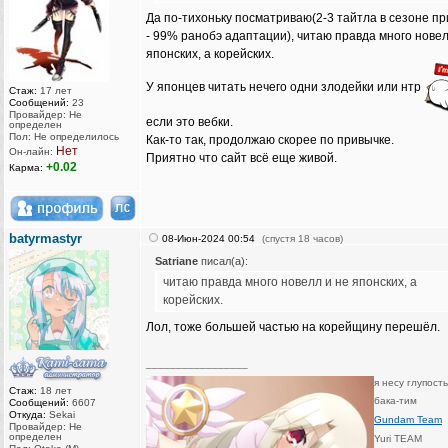
Да по-тихоньку посматриваю(2-3 тайтла в сезоне п
- 99% ранобэ адаптации), читаю правда много новел
японских, а корейских.
У японцев читать нечего одни злодейки или нтр
Стаж:
17 лет
Сообщений:
23
Провайдер: Не
если это вебки.
определен
Пол: Не определилось
Как-то так, продолжаю скорее по привычке.
Нет
Он-лайн:
Приятно что сайт всё еще живой.
+0.02
Карма:
batyrmastyr
08-Июн-2024 00:54
(спустя 18 часов)
Satriane
писал(а):
читаю правда много новелл и не японских, а
корейских.
Лол, тоже большей частью на корейщину перешёл.
_________________
я несу глупост
Стаж:
18 лет
бака-тим
Сообщений:
6607
Откуда:
Sekai
Gundam Team
Провайдер: Не
определен
Yuri TEAM