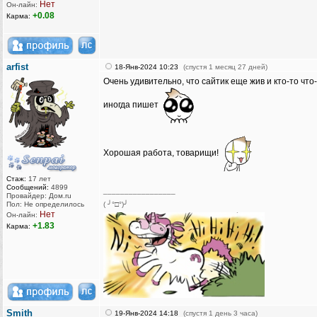
Нет
Он-лайн:
+0.08
Карма:
arfist
18-Янв-2024 10:23
(спустя 1 месяц 27 дней)
Очень удивительно, что сайтик еще жив и кто-то что
иногда пишет
Хорошая работа, товарищи!
Стаж:
17 лет
Сообщений:
4899
_________________
Провайдер: Дом.ru
Пол: Не определилось
( ╯°□°)╯
Нет
Он-лайн:
+1.83
Карма:
Smith
19-Янв-2024 14:18
(спустя 1 день 3 часа)