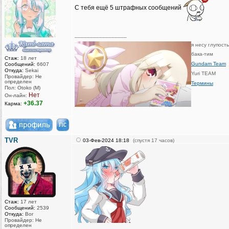
С тебя ещё 5 штрафных сообщений
_________________
я несу глупост
бака-тим
Стаж:
18 лет
Gundam Team
Сообщений:
6607
Откуда:
Sekai
Yuri TEAM
Провайдер: Не
определен
Термины
Пол: Otoko (M)
Нет
Он-лайн:
+36.37
Карма:
TVR
03-Фев-2024 18:18
(спустя 17 часов)
Стаж:
17 лет
Сообщений:
2539
Откуда:
Bor
Провайдер: Не
определен