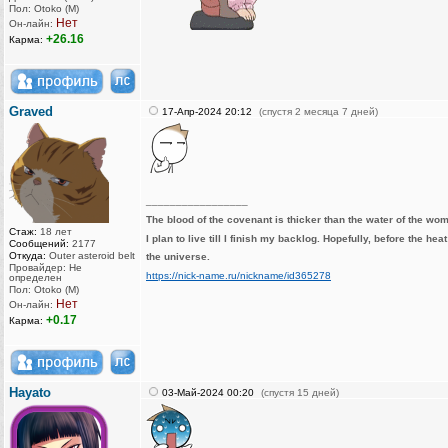
Пол: Otoko (M)
Нет
Он-лайн:
+26.16
Карма:
Graved
17-Апр-2024 20:12
(спустя 2 месяца 7 дней)
_________________
The blood of the covenant is thicker than the water of the wo
Стаж:
18 лет
I plan to live till I finish my backlog. Hopefully, before the hea
Сообщений:
2177
Откуда:
Outer asteroid belt
the universe.
Провайдер: Не
https://nick-name.ru/nickname/id365278
определен
Пол: Otoko (M)
Нет
Он-лайн:
+0.17
Карма:
Hayato
03-Май-2024 00:20
(спустя 15 дней)