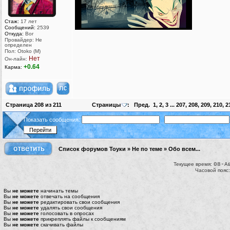
Стаж:
17 лет
Сообщений:
2539
Откуда:
Bor
Провайдер: Не
определен
Пол: Otoko (M)
Нет
Он-лайн:
+0.64
Карма:
Страница
208
из
211
Страницы
:
Пред.
1
,
2
,
3
...
207
,
208
,
209
,
210
,
2
Показать сообщения:
Список форумов Тоуки
»
Не по теме
»
Обо всем...
Текущее время:
08-А
Часовой пояс
Вы
не можете
начинать темы
Вы
не можете
отвечать на сообщения
Вы
не можете
редактировать свои сообщения
Вы
не можете
удалять свои сообщения
Вы
не можете
голосовать в опросах
Вы
не можете
прикреплять файлы к сообщениям
Вы
не можете
скачивать файлы