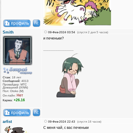
Smith
09-Фев-2024 03:54
(спустя 2 дня 5 часов)
и печеньки?
_________________
Стаж:
18 лет
Сообщений:
4013
Провайдер: МТС
Домашний (IXNN)
Пол: Otoko (M)
Нет
Он-лайн:
+26.16
Карма:
arfist
09-Фев-2024 22:43
(спустя 18 часов)
С меня чай, с вас печеньки