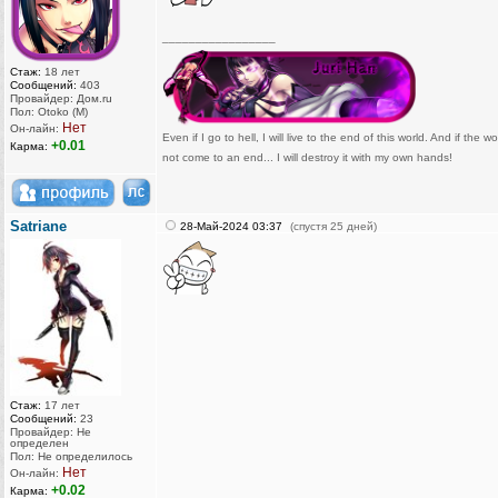
_________________
Стаж:
18 лет
Сообщений:
403
Провайдер: Дом.ru
Пол: Otoko (M)
Нет
Он-лайн:
Even if I go to hell, I will live to the end of this world. And if the w
+0.01
Карма:
not come to an end... I will destroy it with my own hands!
Satriane
28-Май-2024 03:37
(спустя 25 дней)
Стаж:
17 лет
Сообщений:
23
Провайдер: Не
определен
Пол: Не определилось
Нет
Он-лайн:
+0.02
Карма: