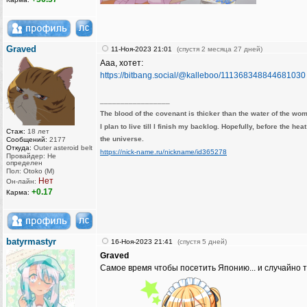
Graved
11-Ноя-2023 21:01
(спустя 2 месяца 27 дней)
Ааа, хотет:
https://bitbang.social/@kalleboo/111368348844681030
_________________
The blood of the covenant is thicker than the water of the wo
I plan to live till I finish my backlog. Hopefully, before the hea
Стаж:
18 лет
the universe.
Сообщений:
2177
Откуда:
Outer asteroid belt
https://nick-name.ru/nickname/id365278
Провайдер: Не
определен
Пол: Otoko (M)
Нет
Он-лайн:
+0.17
Карма:
batyrmastyr
16-Ноя-2023 21:41
(спустя 5 дней)
Graved
Самое время чтобы посетить Японию... и случайно 