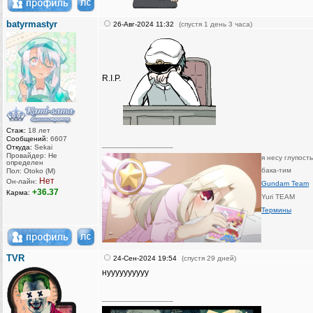
batyrmastyr
26-Авг-2024 11:32
(спустя 1 день 3 часа)
R.I.P.
Стаж:
18 лет
Сообщений:
6607
_________________
Откуда:
Sekai
Провайдер: Не
я несу глупост
определен
бака-тим
Пол: Otoko (M)
Нет
Он-лайн:
Gundam Team
+36.37
Карма:
Yuri TEAM
Термины
TVR
24-Сен-2024 19:54
(спустя 29 дней)
нуууууууууу
_________________