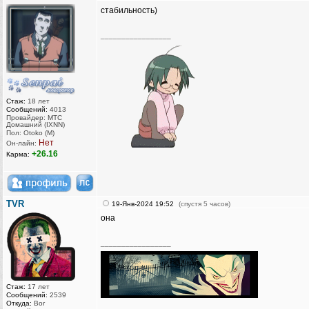
стабильность)
_________________
Стаж:
18 лет
Сообщений:
4013
Провайдер: МТС
Домашний (IXNN)
Пол: Otoko (M)
Нет
Он-лайн:
+26.16
Карма:
TVR
19-Янв-2024 19:52
(спустя 5 часов)
она
_________________
Стаж:
17 лет
Сообщений:
2539
Откуда:
Bor