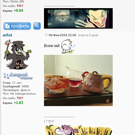
Пол: Otoko (M)
_________________
Нет
Он-лайн:
+0.64
Карма:
arfist
06-Фев-2024 22:06
(спустя 3 дня)
Всем чай
Стаж:
17 лет
Сообщений:
4899
Провайдер: Дом.ru
Пол: Не определилось
Нет
Он-лайн:
+1.83
Карма:
_________________
( ╯°□°)╯