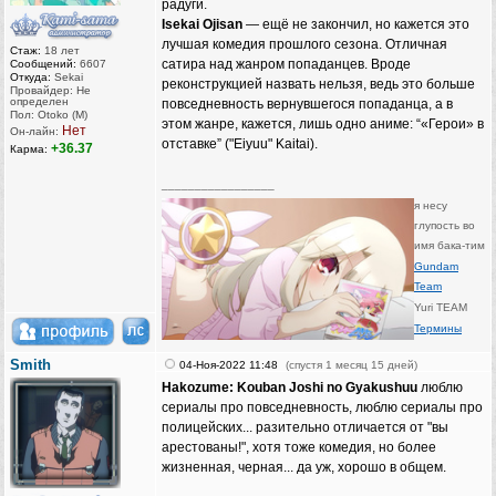
радуги.
Isekai Ojisan
— ещё не закончил, но кажется это
лучшая комедия прошлого сезона. Отличная
Стаж:
18 лет
сатира над жанром попаданцев. Вроде
Сообщений:
6607
Откуда:
Sekai
реконструкцией назвать нельзя, ведь это больше
Провайдер: Не
определен
повседневность вернувшегося попаданца, а в
Пол: Otoko (M)
этом жанре, кажется, лишь одно аниме: “«Герои» в
Нет
Он-лайн:
отставке” ("Eiyuu" Kaitai).
+36.37
Карма:
_________________
я несу
глупость во
имя бака-тим
Gundam
Team
Yuri TEAM
Термины
Smith
04-Ноя-2022 11:48
(спустя 1 месяц 15 дней)
Hakozume: Kouban Joshi no Gyakushuu
люблю
сериалы про повседневность, люблю сериалы про
полицейских... разительно отличается от "вы
арестованы!", хотя тоже комедия, но более
жизненная, черная... да уж, хорошо в общем.