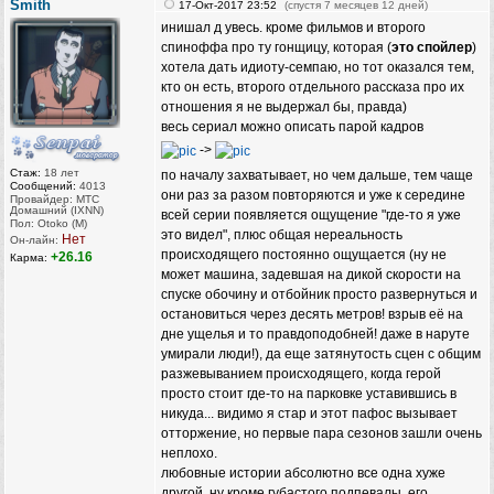
Smith
17-Окт-2017 23:52
(спустя 7 месяцев 12 дней)
инишал д увесь. кроме фильмов и второго
спиноффа про ту гонщицу, которая (
это спойлер
)
хотела дать идиоту-семпаю, но тот оказался тем,
кто он есть, второго отдельного рассказа про их
отношения я не выдержал бы, правда)
весь сериал можно описать парой кадров
-‍‍‍‍>‍‍‍‍
Стаж:
18 лет
по началу захватывает, но чем дальше, тем чаще
Сообщений:
4013
они раз за разом повторяются и уже к середине
Провайдер: МТС
Домашний (IXNN)
всей серии появляется ощущение "где-то я уже
Пол: Otoko (M)
это видел", плюс общая нереальность
Нет
Он-лайн:
происходящего постоянно ощущается (ну не
+26.16
Карма:
может машина, задевшая на дикой скорости на
спуске обочину и отбойник просто развернуться и
остановиться через десять метров! взрыв её на
дне ущелья и то правдоподобней! даже в наруте
умирали люди!), да еще затянутость сцен с общим
разжевыванием происходящего, когда герой
просто стоит где-то на парковке уставившись в
никуда... видимо я стар и этот пафос вызывает
отторжение, но первые пара сезонов зашли очень
неплохо.
любовные истории абсолютно все одна хуже
другой. ну кроме губастого подпевалы, его