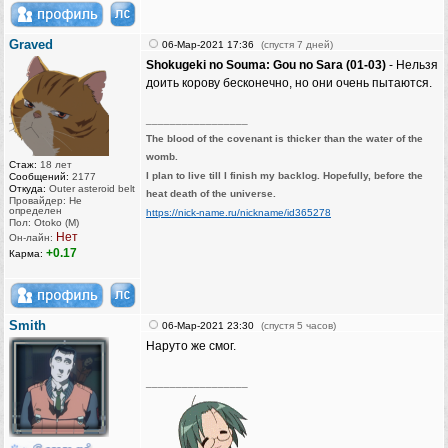
Graved
06-Мар-2021 17:36
(спустя 7 дней)
Shokugeki no Souma: Gou no Sara (01-03)
- Нельзя
доить корову бесконечно, но они очень пытаются.
_________________
The blood of the covenant is thicker than the water of the
womb.
Стаж:
18 лет
I plan to live till I finish my backlog. Hopefully, before the
Сообщений:
2177
Откуда:
Outer asteroid belt
heat death of the universe.
Провайдер: Не
определен
https://nick-name.ru/nickname/id365278
Пол: Otoko (M)
Нет
Он-лайн:
+0.17
Карма:
Smith
06-Мар-2021 23:30
(спустя 5 часов)
Наруто же смог.
_________________