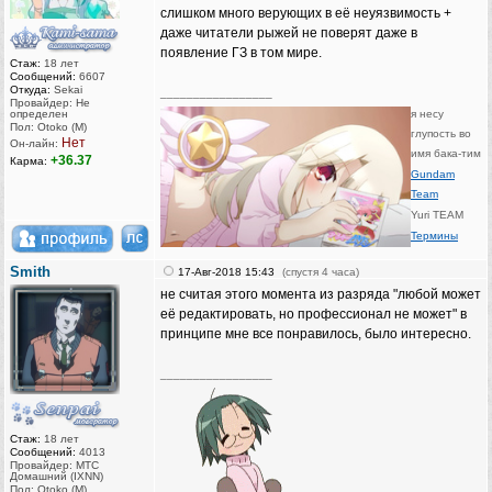
слишком много верующих в её неуязвимость +
даже читатели рыжей не поверят даже в
появление ГЗ в том мире.
Стаж:
18 лет
Сообщений:
6607
Откуда:
Sekai
_________________
Провайдер: Не
определен
я несу
Пол: Otoko (M)
глупость во
Нет
Он-лайн:
имя бака-тим
+36.37
Карма:
Gundam
Team
Yuri TEAM
Термины
Smith
17-Авг-2018 15:43
(спустя 4 часа)
не считая этого момента из разряда "любой может
её редактировать, но профессионал не может" в
принципе мне все понравилось, было интересно.
_________________
Стаж:
18 лет
Сообщений:
4013
Провайдер: МТС
Домашний (IXNN)
Пол: Otoko (M)