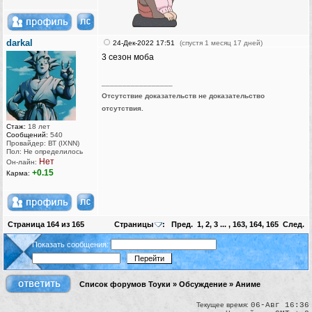
darkal
24-Дек-2022 17:51
(спустя 1 месяц 17 дней)
3 сезон моба
_________________
Отсутствие доказательств не доказательство
отсутствия.
Стаж:
18 лет
Сообщений:
540
Провайдер: ВТ (IXNN)
Пол: Не определилось
Нет
Он-лайн:
+0.15
Карма:
Страница
164
из
165
Страницы
:
Пред.
1
,
2
,
3
... ,
163
,
164
,
165
След.
Показать сообщения:
Список форумов Тоуки
»
Обсуждение
»
Аниме
Текущее время:
06-Авг 16:36