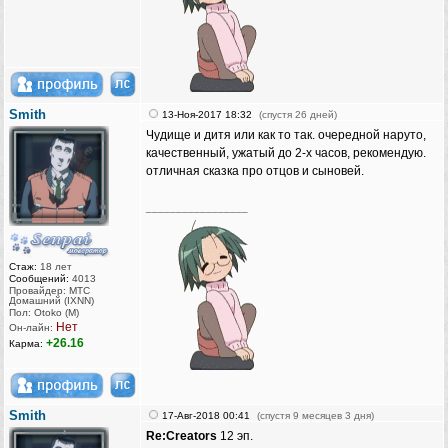
Smith
13-Ноя-2017 18:32
(спустя 26 дней)
Чудище и дитя или как то так. очередной наруто,
качественный, ужатый до 2-х часов, рекомендую.
отличная сказка про отцов и сыновей.
_________________
Стаж:
18 лет
Сообщений:
4013
Провайдер: МТС
Домашний (IXNN)
Пол: Otoko (M)
Нет
Он-лайн:
+26.16
Карма:
Smith
17-Авг-2018 00:41
(спустя 9 месяцев 3 дня)
Re:Creators
12 эп.