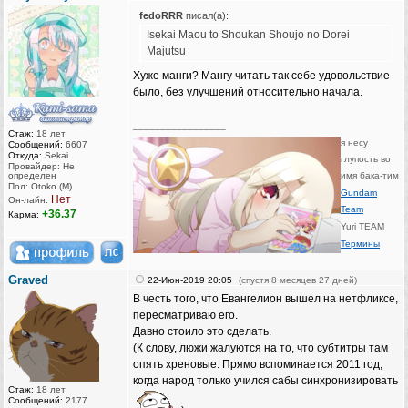
fedoRRR
писал(а):
Isekai Maou to Shoukan Shoujo no Dorei
Majutsu
Хуже манги? Мангу читать так себе удовольствие
было, без улучшений относительно начала.
_________________
Стаж:
18 лет
я несу
Сообщений:
6607
Откуда:
Sekai
глупость во
Провайдер: Не
определен
имя бака-тим
Пол: Otoko (M)
Gundam
Нет
Он-лайн:
Team
+36.37
Карма:
Yuri TEAM
Термины
Graved
22-Июн-2019 20:05
(спустя 8 месяцев 27 дней)
В честь того, что Евангелион вышел на нетфликсе,
пересматриваю его.
Давно стоило это сделать.
(К слову, люжи жалуются на то, что субтитры там
опять хреновые. Прямо вспоминается 2011 год,
когда народ только учился сабы синхронизировать
Стаж:
18 лет
Сообщений:
2177