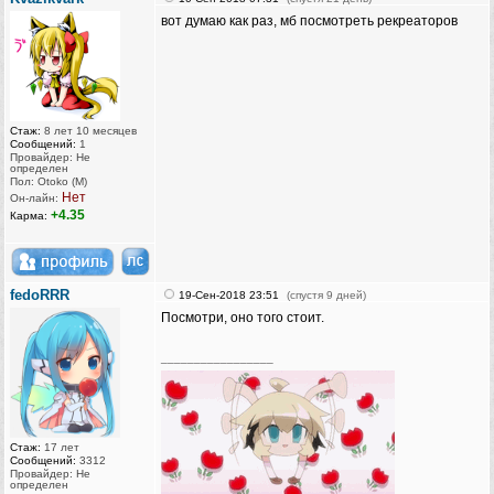
вот думаю как раз, мб посмотреть рекреаторов
Стаж:
8 лет 10 месяцев
Сообщений:
1
Провайдер: Не
определен
Пол: Otoko (M)
Нет
Он-лайн:
+4.35
Карма:
fedoRRR
19-Сен-2018 23:51
(спустя 9 дней)
Посмотри, оно того стоит.
_________________
Стаж:
17 лет
Сообщений:
3312
Провайдер: Не
определен