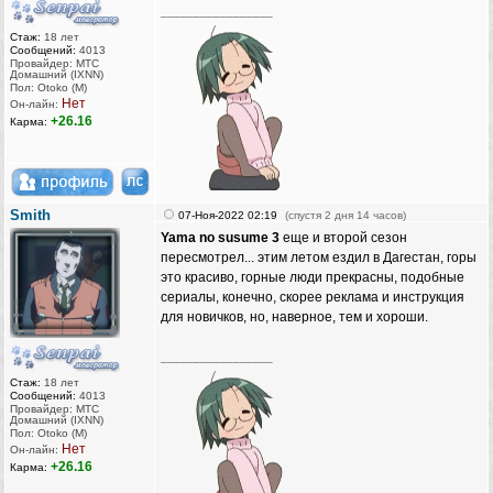
_________________
Стаж:
18 лет
Сообщений:
4013
Провайдер: МТС
Домашний (IXNN)
Пол: Otoko (M)
Нет
Он-лайн:
+26.16
Карма:
Smith
07-Ноя-2022 02:19
(спустя 2 дня 14 часов)
Yama no susume 3
еще и второй сезон
пересмотрел... этим летом ездил в Дагестан, горы
это красиво, горные люди прекрасны, подобные
сериалы, конечно, скорее реклама и инструкция
для новичков, но, наверное, тем и хороши.
_________________
Стаж:
18 лет
Сообщений:
4013
Провайдер: МТС
Домашний (IXNN)
Пол: Otoko (M)
Нет
Он-лайн:
+26.16
Карма: