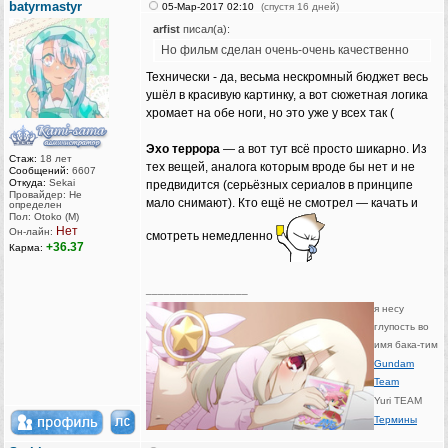
batyrmastyr
05-Мар-2017 02:10
(спустя 16 дней)
arfist
писал(а):
Но фильм сделан очень-очень качественно
Технически - да, весьма нескромный бюджет весь
ушёл в красивую картинку, а вот сюжетная логика
хромает на обе ноги, но это уже у всех так (
Эхо террора
— а вот тут всё просто шикарно. Из
Стаж:
18 лет
тех вещей, аналога которым вроде бы нет и не
Сообщений:
6607
Откуда:
Sekai
предвидится (серьёзных сериалов в принципе
Провайдер: Не
мало снимают). Кто ещё не смотрел — качать и
определен
Пол: Otoko (M)
Нет
Он-лайн:
смотреть немедленно
+36.37
Карма:
_________________
я несу
глупость во
имя бака-тим
Gundam
Team
Yuri TEAM
Термины