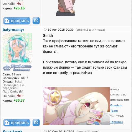
Нет
Он-лайн:
+26.16
Карма:
batyrmastyr
19-Авг-2018 20:30
(спустя 2 дня 4 часа)
Smith
Так и профессионал может, но кхм, если покажет
как её сливают - его творение тут же сольют
фанаты.
Собственно, потому они и включают её во всякую
пляжную фигню — там ходят только свои фанаты
и они не требуют реализЬма
Стаж:
18 лет
Сообщений:
6607
Откуда:
Sekai
_________________
Провайдер: Не
определен
я несу
Пол: Otoko (M)
глупость во
Нет
Он-лайн:
имя бака-тим
+36.37
Карма:
Gundam
Team
Yuri TEAM
Термины
Kvazikvark
10-Сен-2018 07:31
(спустя 21 день)