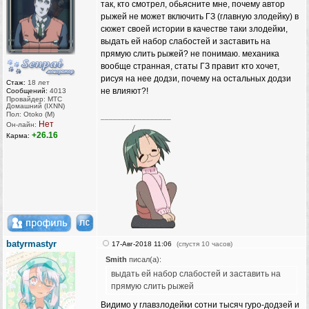
так, кто смотрел, обьясните мне, почему автор
рыжей не может включить ГЗ (главную злодейку) в
сюжет своей истории в качестве таки злодейки,
выдать ей набор слабостей и заставить на
прямую слить рыжей? не понимаю. механика
вообще странная, статы ГЗ правит кто хочет,
рисуя на нее додзи, почему на остальных додзи
Стаж:
18 лет
не влияют?!
Сообщений:
4013
Провайдер: МТС
Домашний (IXNN)
Пол: Otoko (M)
_________________
Нет
Он-лайн:
+26.16
Карма:
batyrmastyr
17-Авг-2018 11:06
(спустя 10 часов)
Smith
писал(а):
выдать ей набор слабостей и заставить на
прямую слить рыжей
Видимо у главзлодейки сотни тысяч гуро-додзей и