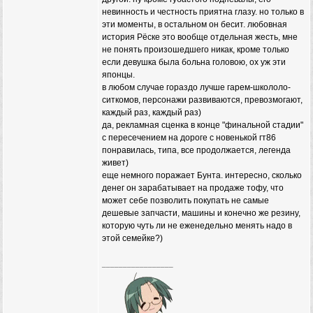
невинность и честность приятна глазу. но только в
эти моменты, в остальном он бесит. любовная
история Рёске это вообще отдельная жесть, мне
не понять произошедшего никак, кроме только
если девушка была больна головою, ох уж эти
японцы.
в любом случае гораздо лучше гарем-школоло-
ситкомов, персонажи развиваются, превозмогают,
каждый раз, каждый раз)
да, рекламная сценка в конце "финальной стадии"
с пересечением на дороге с новенькой гт86
понравилась, типа, все продолжается, легенда
живет)
еще немного поражает Бунта. интересно, сколько
денег он зарабатывает на продаже тофу, что
может себе позволить покупать не самые
дешевые запчасти, машины и конечно же резину,
которую чуть ли не еженедельно менять надо в
этой семейке?)
_________________