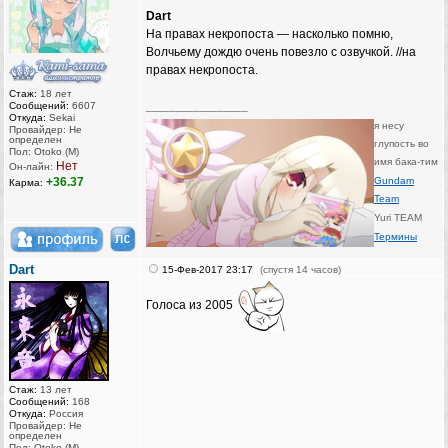
Dart
На правах некропоста — насколько помню,
Волчьему дождю очень повезло с озвучкой. //на
правах некропоста.
Стаж:
18 лет
Сообщений:
6607
_________________
Откуда:
Sekai
я несу
Провайдер: Не
определен
глупость во
Пол: Otoko (M)
имя бака-тим
Нет
Он-лайн:
+36.37
Gundam
Карма:
Team
Yuri TEAM
Термины
Dart
15-Фев-2017 23:17
(спустя 14 часов)
Голоса из 2005
Стаж:
13 лет
Сообщений:
168
Откуда:
Россия
Провайдер: Не
определен
Пол: Otoko (M)