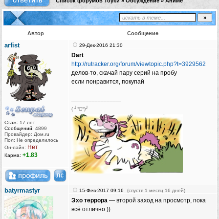
Список форумов Тоуки
»
Обсуждение
»
Аниме
Автор
Сообщение
arfist
29-Дек-2016 21:30
Dart
http://rutracker.org/forum/viewtopic.php?t=3929562
делов-то, скачай пару серий на пробу
если понравится, покупай
_________________
( ╯°□°)╯
Стаж:
17 лет
Сообщений:
4899
Провайдер: Дом.ru
Пол: Не определилось
Нет
Он-лайн:
+1.83
Карма:
batyrmastyr
15-Фев-2017 09:16
(спустя 1 месяц 16 дней)
Эхо террора
— второй заход на просмотр, пока
всё отлично ))