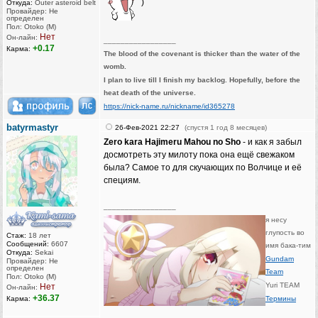
)
Откуда:
Outer asteroid belt
Провайдер: Не
определен
Пол: Otoko (M)
Нет
Он-лайн:
_________________
+0.17
Карма:
The blood of the covenant is thicker than the water of the
womb.
I plan to live till I finish my backlog. Hopefully, before the
heat death of the universe.
https://nick-name.ru/nickname/id365278
batyrmastyr
26-Фев-2021 22:27
(спустя 1 год 8 месяцев)
Zero kara Hajimeru Mahou no Sho
- и как я забыл
досмотреть эту милоту пока она ещё свежаком
была? Самое то для скучающих по Волчице и её
специям.
_________________
я несу
глупость во
Стаж:
18 лет
Сообщений:
6607
имя бака-тим
Откуда:
Sekai
Gundam
Провайдер: Не
определен
Team
Пол: Otoko (M)
Yuri TEAM
Нет
Он-лайн:
+36.37
Карма:
Термины