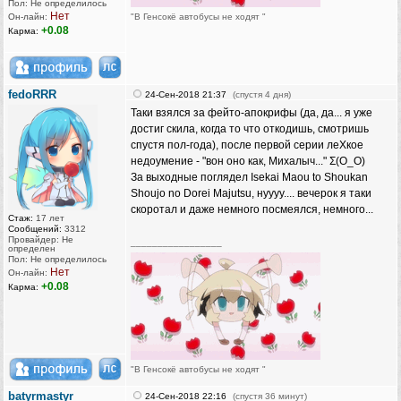
Пол: Не определилось
Нет
Он-лайн:
"В Генсокё автобусы не ходят "
+0.08
Карма:
fedoRRR
24-Сен-2018 21:37
(спустя 4 дня)
Таки взялся за фейто-апокрифы (да, да... я уже
достиг скила, когда то что откодишь, смотришь
спустя пол-года), после первой серии леХкое
недоумение - "вон оно как, Михалыч..." Σ(O_O)
За выходные поглядел Isekai Maou to Shoukan
Shoujo no Dorei Majutsu, нуууу.... вечерок я таки
скоротал и даже немного посмеялся, немного...
Стаж:
17 лет
Сообщений:
3312
Провайдер: Не
_________________
определен
Пол: Не определилось
Нет
Он-лайн:
+0.08
Карма:
"В Генсокё автобусы не ходят "
batyrmastyr
24-Сен-2018 22:16
(спустя 36 минут)