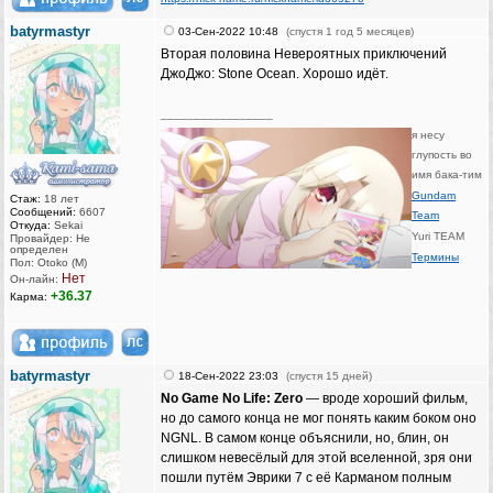
batyrmastyr
03-Сен-2022 10:48
(спустя 1 год 5 месяцев)
Вторая половина Невероятных приключений
ДжоДжо: Stone Ocean. Хорошо идёт.
_________________
я несу
глупость во
имя бака-тим
Gundam
Стаж:
18 лет
Сообщений:
6607
Team
Откуда:
Sekai
Yuri TEAM
Провайдер: Не
определен
Термины
Пол: Otoko (M)
Нет
Он-лайн:
+36.37
Карма:
batyrmastyr
18-Сен-2022 23:03
(спустя 15 дней)
No Game No Life: Zero
— вроде хороший фильм,
но до самого конца не мог понять каким боком оно
NGNL. В самом конце объяснили, но, блин, он
слишком невесёлый для этой вселенной, зря они
пошли путём Эврики 7 с её Карманом полным