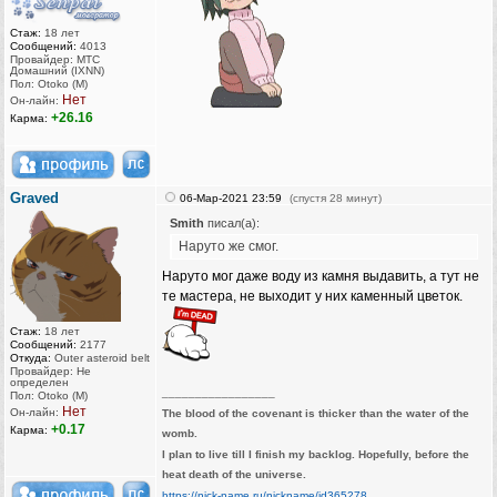
Стаж:
18 лет
Сообщений:
4013
Провайдер: МТС
Домашний (IXNN)
Пол: Otoko (M)
Нет
Он-лайн:
+26.16
Карма:
Graved
06-Мар-2021 23:59
(спустя 28 минут)
Smith
писал(а):
Наруто же смог.
Наруто мог даже воду из камня выдавить, а тут не
те мастера, не выходит у них каменный цветок.
Стаж:
18 лет
Сообщений:
2177
Откуда:
Outer asteroid belt
Провайдер: Не
определен
_________________
Пол: Otoko (M)
Нет
Он-лайн:
The blood of the covenant is thicker than the water of the
+0.17
Карма:
womb.
I plan to live till I finish my backlog. Hopefully, before the
heat death of the universe.
https://nick-name.ru/nickname/id365278