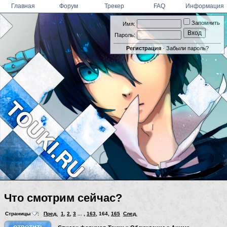
Главная
Форум
Трекер
FAQ
Информация
Запомнить
Имя:
Пароль:
Регистрация
·
Забыли пароль?
Что смотрим сейчас?
Страницы
:
Пред.
1
,
2
,
3
... ,
163
,
164
,
165
След.