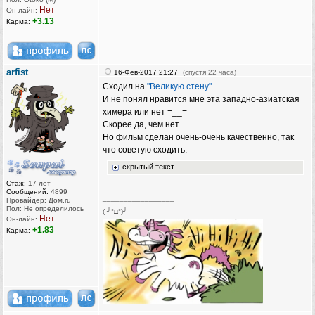
Нет
Он-лайн:
+3.13
Карма:
arfist
16-Фев-2017 21:27
(спустя 22 часа)
Сходил на
"Великую стену"
.
И не понял нравится мне эта западно-азиатская
химера или нет =__=
Скорее да, чем нет.
Но фильм сделан очень-очень качественно, так
что советую сходить.
скрытый текст
Стаж:
17 лет
Сообщений:
4899
_________________
Провайдер: Дом.ru
Пол: Не определилось
( ╯°□°)╯
Нет
Он-лайн:
+1.83
Карма: