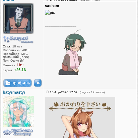
sasham
_________________
Стаж:
18 лет
Сообщений:
4013
Провайдер: МТС
Домашний (IXNN)
Пол: Otoko (M)
Нет
Он-лайн:
+26.16
Карма:
batyrmastyr
15-Апр-2020 17:52
(спустя 19 часов)