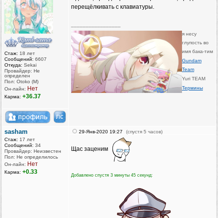
перещёлкивать с клавиатуры.
_________________
я несу
глупость во
имя бака-тим
Стаж:
18 лет
Сообщений:
6607
Gundam
Откуда:
Sekai
Team
Провайдер: Не
определен
Yuri TEAM
Пол: Otoko (M)
Нет
Термины
Он-лайн:
+36.37
Карма:
sasham
29-Янв-2020 19:27
(спустя 5 часов)
Стаж:
17 лет
Сообщений:
34
Щас заценим
Провайдер: Неизвестен
Пол: Не определилось
Нет
Он-лайн:
+0.33
Карма:
Добавлено спустя 3 минуты 45 секунд: