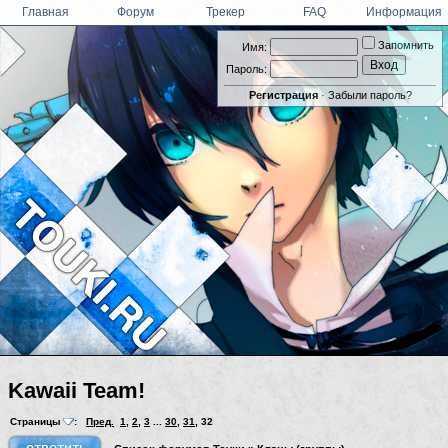
Главная
Форум
Трекер
FAQ
Информация
Запомнить
Имя:
Пароль:
Регистрация
·
Забыли пароль?
Kawaii Team!
Страницы
:
Пред.
1
,
2
,
3
...
30
,
31
,
32