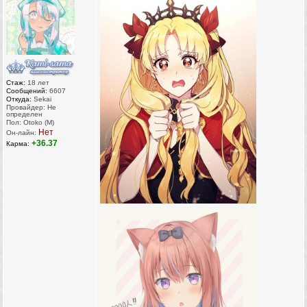
Стаж:
18 лет
Сообщений:
6607
Откуда:
Sekai
Провайдер: Не
определен
Пол: Otoko (M)
Нет
Он-лайн:
+36.37
Карма: