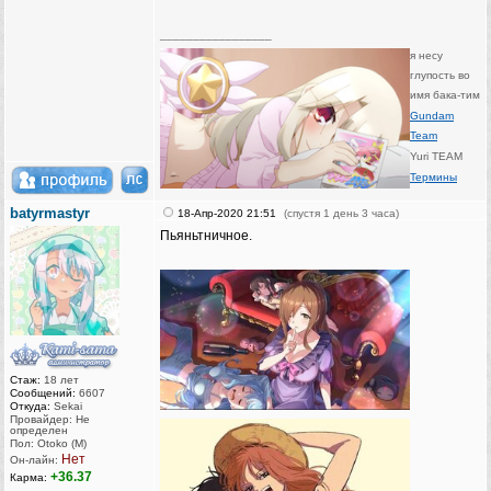
_________________
я несу
глупость во
имя бака-тим
Gundam
Team
Yuri TEAM
Термины
batyrmastyr
18-Апр-2020 21:51
(спустя 1 день 3 часа)
Пьяньтничное.
Стаж:
18 лет
Сообщений:
6607
Откуда:
Sekai
Провайдер: Не
определен
Пол: Otoko (M)
Нет
Он-лайн:
+36.37
Карма: