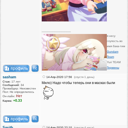
_________________
я несу
глупость во
имя бака-тим
Gundam
Team
Yuri TEAM
Термины
sasham
14-Апр-2020 17:56
(спустя 1 день)
Стаж:
17 лет
Мило) Надо чтобы теперь они в масках были
Сообщений:
34
Провайдер: Неизвестен
Пол: Не определилось
Нет
Он-лайн:
+0.33
Карма:
Smith
14-Апр-2020 22:10
(спустя 4 часа)