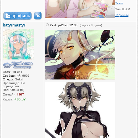
Team
Yuri TEAM
Термины
batyrmastyr
27-Апр-2020 12:30
(спустя 8 дней)
Стаж:
18 лет
Сообщений:
6607
Откуда:
Sekai
Провайдер: Не
определен
Пол: Otoko (M)
Нет
Он-лайн:
+36.37
Карма: