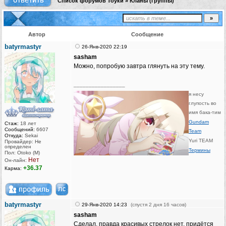
Список форумов Тоуки
»
Кланы (группы)
Автор
Сообщение
batyrmastyr
26-Янв-2020 22:19
sasham
Можно, попробую завтра глянуть на эту тему.
_________________
я несу
глупость во
имя бака-тим
Gundam
Стаж:
18 лет
Сообщений:
6607
Team
Откуда:
Sekai
Yuri TEAM
Провайдер: Не
определен
Термины
Пол: Otoko (M)
Нет
Он-лайн:
+36.37
Карма:
batyrmastyr
29-Янв-2020 14:23
(спустя 2 дня 16 часов)
sasham
Сделал, правда красивых стрелок нет, придётся