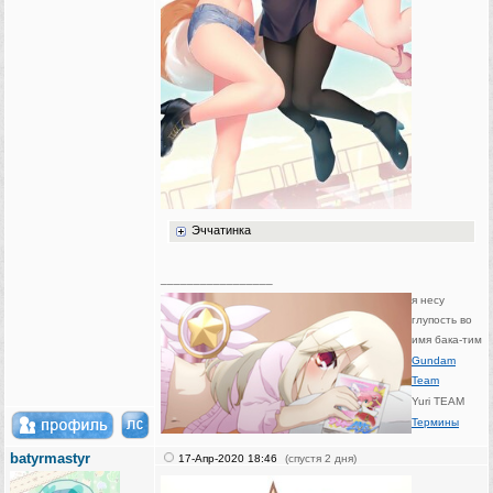
Эччатинка
_________________
я несу
глупость во
имя бака-тим
Gundam
Team
Yuri TEAM
Термины
batyrmastyr
17-Апр-2020 18:46
(спустя 2 дня)