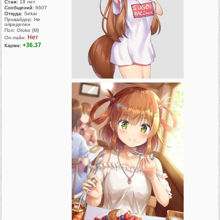
Стаж:
18 лет
Сообщений:
6607
Откуда:
Sekai
Провайдер: Не
определен
Пол: Otoko (M)
Нет
Он-лайн:
+36.37
Карма: