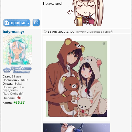
Прикольно!
batyrmastyr
13-Апр-2020 17:09
(спустя 2 месяца 14 дней)
Стаж:
18 лет
Сообщений:
6607
Откуда:
Sekai
Провайдер: Не
определен
Пол: Otoko (M)
Нет
Он-лайн:
+36.37
Карма: