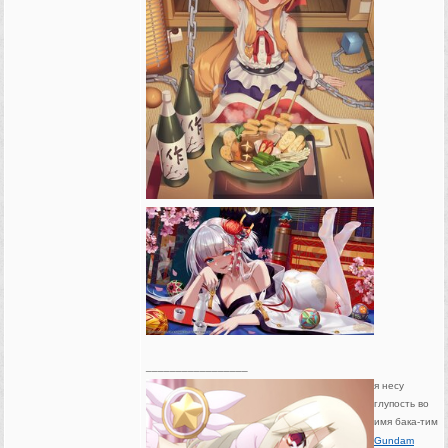
_________________
я несу
глупость во
имя бака-тим
Gundam