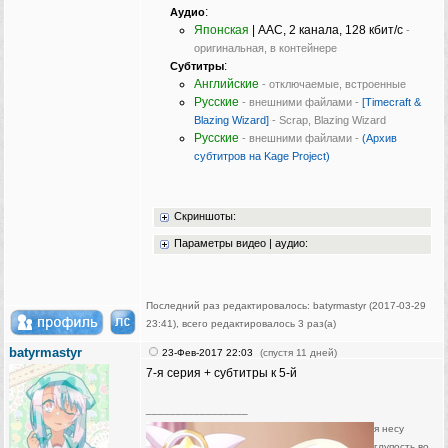
:
Аудио
Японская
| AAC, 2 канала, 128 кбит/с
-
оригинальная, в контейнере
:
Субтитры
Английские
- отключаемые, встроенные
Русские
- внешними файлами -
[Timecraft &
Blazing Wizard]
- Scrap, Blazing Wizard
Русские
- внешними файлами -
(Архив
субтитров на Kage Project)
Скриншоты:
Параметры видео | аудио:
Последний раз редактировалось: batyrmastyr (2017-03-29
23:41), всего редактировалось 3 раз(а)
batyrmastyr
23-Фев-2017 22:03
(спустя 11 дней)
7-я серия + субтитры к 5-й
_________________
я несу
глупость во