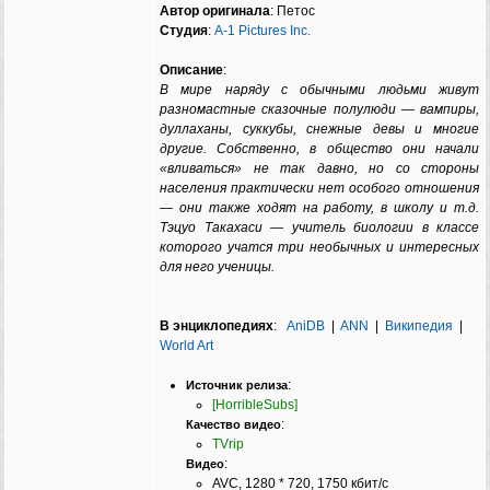
Автор оригинала
: Петос
Студия
:
A-1 Pictures Inc.
Описание
:
В мире наряду с обычными людьми живут
разномастные сказочные полулюди — вампиры,
дуллаханы, суккубы, снежные девы и многие
другие. Собственно, в общество они начали
«вливаться» не так давно, но со стороны
населения практически нет особого отношения
— они также ходят на работу, в школу и т.д.
Тэцуо Такахаси — учитель биологии в классе
которого учатся три необычных и интересных
для него ученицы.
В энциклопедиях
:
AniDB
|
ANN
|
Википедия
|
World Art
:
Источник релиза
[HorribleSubs]
:
Качество видео
TVrip
:
Видео
AVC, 1280 * 720, 1750 кбит/с