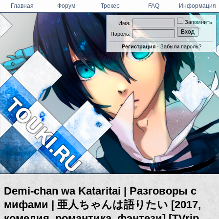
Главная
Форум
Трекер
FAQ
Информация
Запомнить
Имя:
Пароль:
Регистрация
·
Забыли пароль?
Demi-chan wa Kataritai | Разговоры с
мифами | 亜人ちゃんは語りたい [2017,
комедия, романтика, фэнтези] [TVrip,