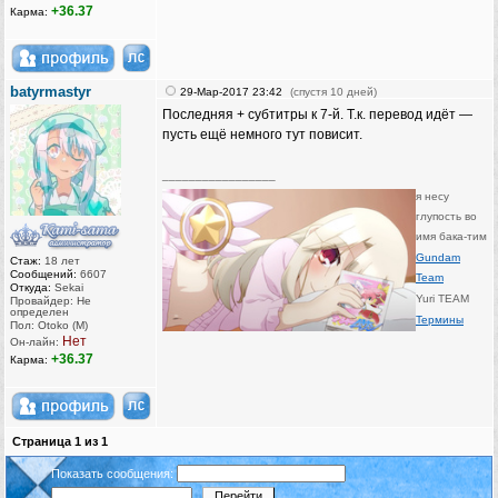
+36.37
Карма:
batyrmastyr
29-Мар-2017 23:42
(спустя 10 дней)
Последняя + субтитры к 7-й. Т.к. перевод идёт —
пусть ещё немного тут повисит.
_________________
я несу
глупость во
имя бака-тим
Gundam
Стаж:
18 лет
Сообщений:
6607
Team
Откуда:
Sekai
Yuri TEAM
Провайдер: Не
определен
Термины
Пол: Otoko (M)
Нет
Он-лайн:
+36.37
Карма:
Страница
1
из
1
Показать сообщения: