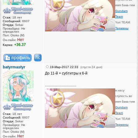
имя бака-тим
Gundam
Team
Стаж:
18 лет
Сообщений:
6607
Yuri TEAM
Откуда:
Sekai
Термины
Провайдер: Не
определен
Пол: Otoko (M)
Нет
Он-лайн:
+36.37
Карма:
batyrmastyr
19-Мар-2017 22:33
(спустя 24 дня)
До 11-й + субтитры к 6-й
_________________
я несу
глупость во
имя бака-тим
Gundam
Team
Стаж:
18 лет
Сообщений:
6607
Yuri TEAM
Откуда:
Sekai
Термины
Провайдер: Не
определен
Пол: Otoko (M)
Нет
Он-лайн: