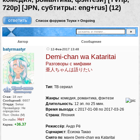
720p] [JPN, субтитры: eng+rus] (12)
Список форумов Тоуки
»
Ongoing
Автор
Сообщение
batyrmastyr
12-Фев-2017 13:48
Demi-chan wa Kataritai
Разговоры с мифами
亜人ちゃんは語りたい
Тип
: ТВ сериал
Стаж:
18 лет
Жанры
: комедия, романтика, фэнтези
Сообщений:
6607
Длительность
: 12 эп. по 25 мин.
Откуда:
Sekai
Провайдер: Не
Время выхода
: c 2017-01-08 по 2017-03-26
определен
Страна
: Япония
Пол: Otoko (M)
Нет
Он-лайн:
+36.37
Карма:
Режиссёр
: Андо Рё
Сценарист
: Ёсиока Такао
Снято по
: манге Demi-chan wa Kataritai