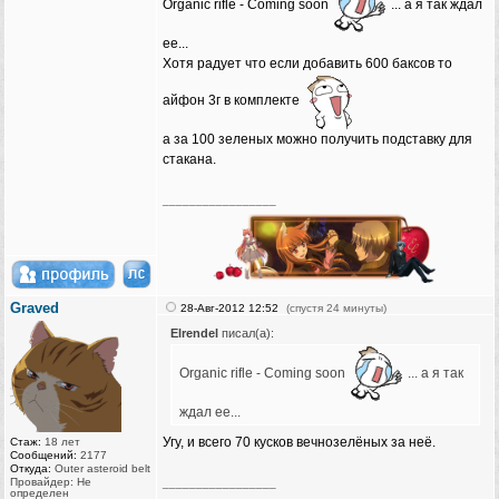
Organic rifle - Coming soon
... а я так ждал
ее...
Хотя радует что если добавить 600 баксов то
айфон 3г в комплекте
а за 100 зеленых можно получить подставку для
стакана.
_________________
Graved
28-Авг-2012 12:52
(спустя 24 минуты)
Elrendel
писал(а):
Organic rifle - Coming soon
... а я так
ждал ее...
Угу, и всего 70 кусков вечнозелёных за неё.
Стаж:
18 лет
Сообщений:
2177
Откуда:
Outer asteroid belt
Провайдер: Не
_________________
определен