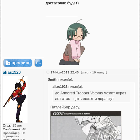
достаточно будет)
_________________
alias1923
27-Ноя-2013 22:40
(спустя 19 минут)
Smith
писал(а):
alias1923
писал(а):
до Armored Trooper Votoms может через
лет этак ...цать может и дорастут
Патлейбор десу.
Стаж:
15 лет
Сообщений:
48
Провайдер: Не
определен
Пол: Otoko (M)