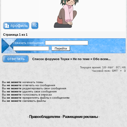
Страница
1
из
1
Показать сообщения:
Список форумов Тоуки
»
Не по теме
»
Обо всем...
Текущее время:
10-Авг 07:46
Часовой пояс:
GMT + 3
Вы
не можете
начинать темы
Вы
не можете
отвечать на сообщения
Вы
не можете
редактировать свои сообщения
Вы
не можете
удалять свои сообщения
Вы
не можете
голосовать в опросах
Вы
не можете
прикреплять файлы к сообщениям
Вы
не можете
скачивать файлы
-
Правообладателям
-
Размещение рекламы
-