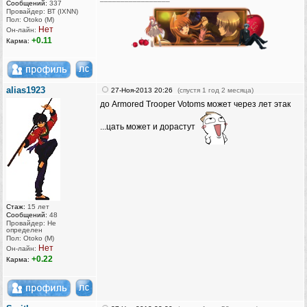
Сообщений:
337
Провайдер: ВТ (IXNN)
Пол: Otoko (M)
Нет
Он-лайн:
+0.11
Карма:
alias1923
27-Ноя-2013 20:26
(спустя 1 год 2 месяца)
до Armored Trooper Votoms может через лет этак
...цать может и дорастут
Стаж:
15 лет
Сообщений:
48
Провайдер: Не
определен
Пол: Otoko (M)
Нет
Он-лайн:
+0.22
Карма: