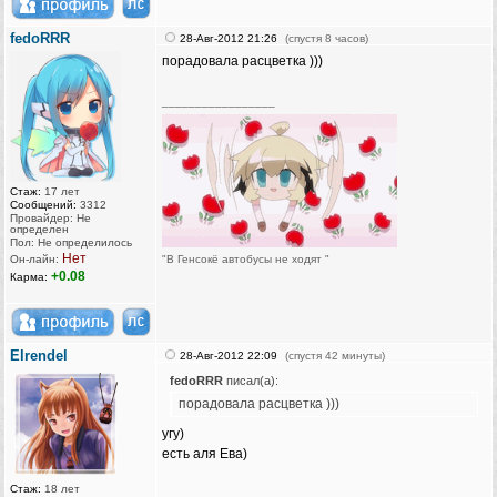
fedoRRR
28-Авг-2012 21:26
(спустя 8 часов)
порадовала расцветка )))
_________________
Стаж:
17 лет
Сообщений:
3312
Провайдер: Не
определен
Пол: Не определилось
Нет
Он-лайн:
"В Генсокё автобусы не ходят "
+0.08
Карма:
Elrendel
28-Авг-2012 22:09
(спустя 42 минуты)
fedoRRR
писал(а):
порадовала расцветка )))
угу)
есть аля Ева)
Стаж:
18 лет
_________________