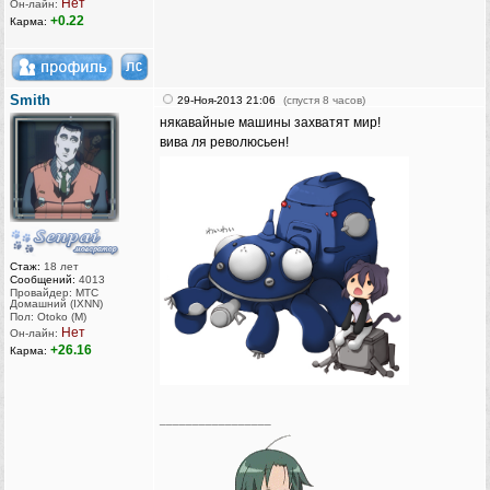
Нет
Он-лайн:
+0.22
Карма:
Smith
29-Ноя-2013 21:06
(спустя 8 часов)
някавайные машины захватят мир!
вива ля революсьен!
Стаж:
18 лет
Сообщений:
4013
Провайдер: МТС
Домашний (IXNN)
Пол: Otoko (M)
Нет
Он-лайн:
+26.16
Карма:
_________________