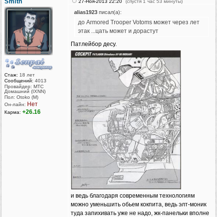
Smith
27-Ноя-2013 22:20
(спустя 1 час 53 минуты)
alias1923
писал(а):
до Armored Trooper Votoms может через лет
этак ...цать может и дорастут
Патлейбор десу.
Стаж:
18 лет
Сообщений:
4013
Провайдер: МТС
Домашний (IXNN)
Пол: Otoko (M)
Нет
Он-лайн:
+26.16
Карма:
и ведь благодаря современным технологиям
можно уменьшить обьем кокпита, ведь элт-моник
туда запихивать уже не надо, жк-панельки вполне