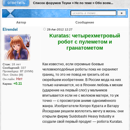
Список форумов Тоуки
»
Не по теме
»
Обо всем...
Автор
Сообщение
Elrendel
28-Авг-2012 12:27
Kuratas: четырехметровый
робот с пулеметом и
гранатометом
Как известно, если огромные боевые
Стаж:
18 лет
Сообщений:
337
человекоподобные роботы пока не охраняют
Провайдер: ВТ (IXNN)
границ, то это не повод не грезить об их
Пол: Otoko (M)
Нет
Он-лайн:
скорейшем изобретении. В России мода на них
+0.11
Карма:
только начинается, но в Японии любовь к мехам
(ударение на первый слог) у мальчиков
впитывается если не с молоком матери, то уж
точно — с просмотром аниме одноимённого
жанра. Изобретатели Когоро Курата и Ватару
Йосидзаки решили воплотить мечту в жизнь: они
открыли фирму Suidobashi Heavy Industry и
создали свой первый продукт — робота Kuratas.