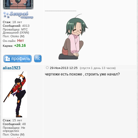
_________________
Стаж:
18 лет
Сообщений:
4013
Провайдер: МТС
Домашний (IXNN)
Пол: Otoko (M)
Нет
Он-лайн:
+26.16
Карма:
alias1923
29-Ноя-2013 12:25
(спустя 1 день 13 часов)
чертежи есть похоже , строить уже начал?
Стаж:
15 лет
Сообщений:
48
Провайдер: Не
определен
Пол: Otoko (M)