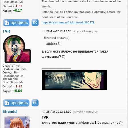
The blood of the covenant is thicker than the water of the
Пол: Otoko (M)
Нет
Он-лайн:
womb.
+0.17
Карма:
I plan to live till I finish my backlog. Hopefully, before the
heat death of the universe.
https://nick-name.ru/nickname/id365278
TVR
28-Авг-2012 12:54
(спустя 2 минуты)
Elrendel
писал(а):
айфон 3г
а если есть яблоко не прилагается такая
штуковина? )))
Стаж:
17 лет
_________________
Сообщений:
2539
Откуда:
Bor
Провайдер: Не
определен
Пол: Otoko (M)
Нет
Он-лайн:
+0.64
Карма:
Elrendel
28-Авг-2012 12:59
(спустя 4 минуты)
TVR
для этого надо купить айфон за 1,5 ляма гринов))