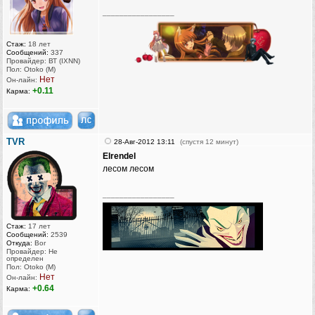
_________________
Стаж:
18 лет
Сообщений:
337
Провайдер: ВТ (IXNN)
Пол: Otoko (M)
Нет
Он-лайн:
+0.11
Карма:
TVR
28-Авг-2012 13:11
(спустя 12 минут)
Elrendel
лесом лесом
_________________
Стаж:
17 лет
Сообщений:
2539
Откуда:
Bor
Провайдер: Не
определен
Пол: Otoko (M)
Нет
Он-лайн:
+0.64
Карма: