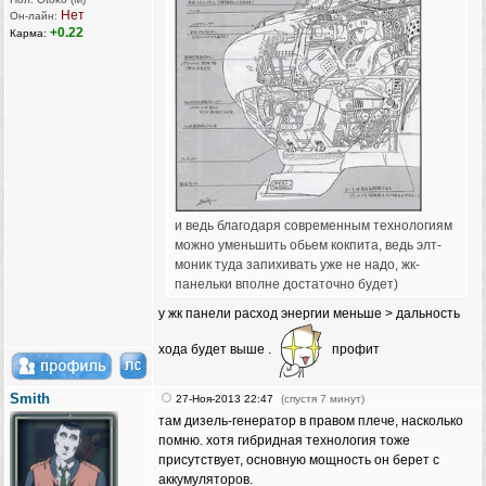
Нет
Он-лайн:
+0.22
Карма:
и ведь благодаря современным технологиям
можно уменьшить обьем кокпита, ведь элт-
моник туда запихивать уже не надо, жк-
панельки вполне достаточно будет)
у жк панели расход энергии меньше ‍>‍ дальность
хода будет выше .
профит
Smith
27-Ноя-2013 22:47
(спустя 7 минут)
там дизель-генератор в правом плече, насколько
помню. хотя гибридная технология тоже
присутствует, основную мощность он берет с
аккумуляторов.