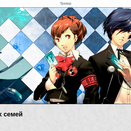
Трекер
х семей