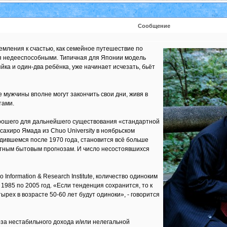
Сообщение
емления к счастью, как семейное путешествие по
ся недееспособными. Типичная для Японии модель
йка и один-два ребёнка, уже начинает исчезать, бьёт
е мужчины вполне могут закончить свои дни, живя в
тами.
рошего для дальнейшего существования «стандартной
сахиро Ямада из Chuo University в ноябрьском
одившемся после 1970 года, становится всё больше
ртным бытовым прогнозам. И число несостоявшихся
Information & Research Institute, количество одиноким
 1985 по 2005 год. «Если тенденция сохранится, то к
ырех в возрасте 50-60 лет будут одиноки», - говорится
-за нестабильного дохода и/или нелегальной