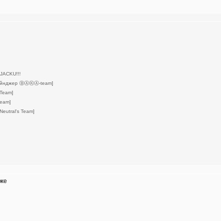
ACKU!!!
ейнджер ⒷⒶⓀⒶ-team]
 Team]
Team]
Neutral's Team]
уже