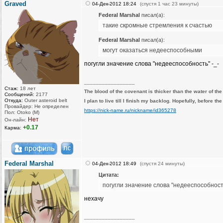
Graved
04-Дек-2012 18:24
(спустя 1 час 23 минуты)
Federal Marshal
писал(а):
такие скромные стремления к счастью
Federal Marshal
писал(а):
могут оказаться недееспособными
погугли значение слова "недееспособность" -_-
_________________
Стаж:
18 лет
The blood of the covenant is thicker than the water of th
Сообщений:
2177
Откуда:
Outer asteroid belt
I plan to live till I finish my backlog. Hopefully, before th
Провайдер: Не определен
https://nick-name.ru/nickname/id365278
Пол: Otoko (M)
Нет
Он-лайн:
+0.17
Карма:
Federal Marshal
04-Дек-2012 18:49
(спустя 24 минуты)
Цитата:
погугли значение слова "недееспособность
нехачу
_________________