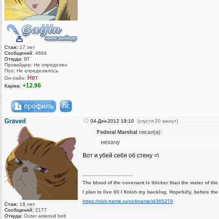
Стаж:
17 лет
Сообщений:
4684
Откуда:
ВТ
Провайдер: Не определен
Пол: Не определилось
Нет
Он-лайн:
+12.96
Карма:
Graved
04-Дек-2012 19:10
(спустя 20 минут)
Federal Marshal
писал(а):
нехачу
Вот и убей себя об стену =\
_________________
The blood of the covenant is thicker than the water of th
I plan to live till I finish my backlog. Hopefully, before th
https://nick-name.ru/nickname/id365278
Стаж:
18 лет
Сообщений:
2177
Откуда:
Outer asteroid belt