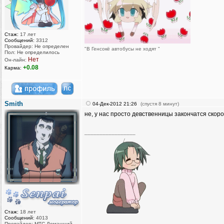
Стаж:
17 лет
Сообщений:
3312
Провайдер: Не определен
"В Генсокё автобусы не ходят "
Пол: Не определилось
Нет
Он-лайн:
+0.08
Карма:
Smith
04-Дек-2012 21:26
(спустя 8 минут)
не, у нас просто девственницы закончатся скоро
_________________
Стаж:
18 лет
Сообщений:
4013
Провайдер: МТС Домашний