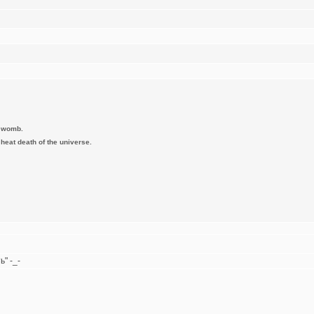
e womb.
e heat death of the universe.
" -_-