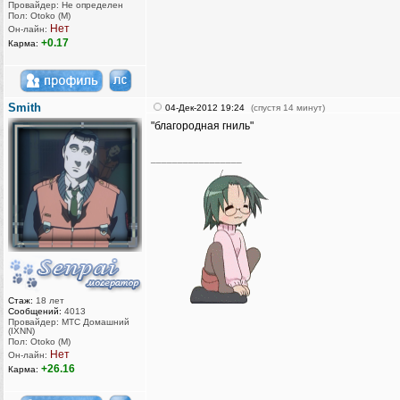
Провайдер: Не определен
Пол: Otoko (M)
Нет
Он-лайн:
+0.17
Карма:
Smith
04-Дек-2012 19:24
(спустя 14 минут)
"благородная гниль"
_________________
Стаж:
18 лет
Сообщений:
4013
Провайдер: МТС Домашний
(IXNN)
Пол: Otoko (M)
Нет
Он-лайн:
+26.16
Карма: