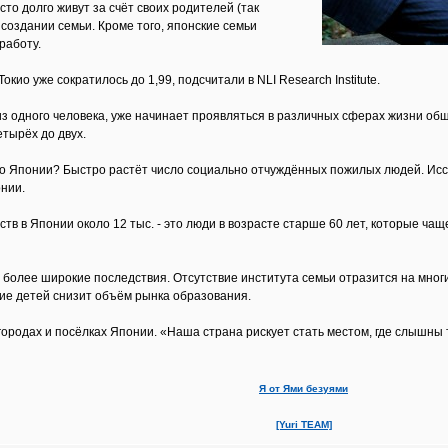
о долго живут за счёт своих родителей (так
создании семьи. Кроме того, японские семьи
работу.
кио уже сократилось до 1,99, подсчитали в NLI Research Institute.
з одного человека, уже начинает проявляться в различных сферах жизни общ
тырёх до двух.
го Японии? Быстро растёт число социально отчуждённых пожилых людей. Иссл
нии.
тв в Японии около 12 тыс. - это люди в возрасте старше 60 лет, которые чаще
более широкие последствия. Отсутствие института семьи отразится на многи
вие детей снизит объём рынка образования.
одах и посёлках Японии. «Наша страна рискует стать местом, где слышны то
Я от Ями безуями
[Yuri TEAM]