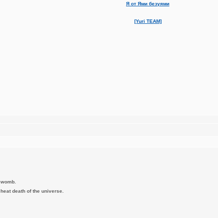
Я от Ями безуями
[Yuri TEAM]
e womb.
e heat death of the universe.