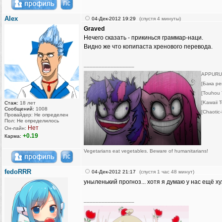
AIex
04-Дек-2012 19:29
(спустя 4 минуты)
Graved
Нечего сказать - прикинься граммар-наци.
Видно же что копипаста хренового перевода.
_________________
APPURUJ
[Бака р
[Touhou
[Kawaii 
Стаж:
18 лет
Сообщений:
1008
[Chaotic-
Провайдер: Не определен
Пол: Не определилось
Нет
Он-лайн:
+0.19
Карма:
Vegetarians eat vegetables. Beware of humanitarians!
fedoRRR
04-Дек-2012 21:17
(спустя 1 час 48 минут)
уныленький прогноз... хотя я думаю у нас ещё х
_________________