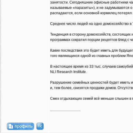
занятости. Сегодняшние офисные работники част
называемые «паразиты»), и не задумываются о 
распадаются, если основной кормилец потерял 
Среднее число людей на одно домохозяйство в То
Тенденция в сторону домохозяйств, состоящих и
программах сократил порции рецептов блюд с че
Какие последствия это будет иметь для будуще
того являющихся одной из главных проблем Япо
В настоящее время из 33 тыс. случаев самоубийс
NLI Research Institute.
Разрушение семейных ценностей будет иметь и 
и, тем более, снизятся продажи домов. Отсутст
Смех отдыхающих семей всё меньше слышен в гор
_________________