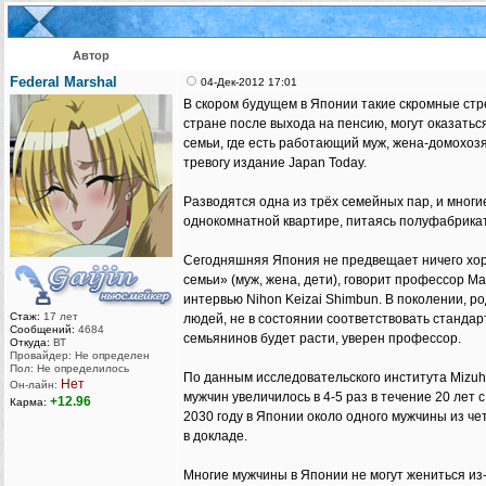
Автор
Federal Marshal
04-Дек-2012 17:01
В скором будущем в Японии такие скромные стр
стране после выхода на пенсию, могут оказать
семьи, где есть работающий муж, жена-домохозя
тревогу издание Japan Today.
Разводятся одна из трёх семейных пар, и многи
однокомнатной квартире, питаясь полуфабрика
Сегодняшняя Япония не предвещает ничего хо
семьи» (муж, жена, дети), говорит профессор Ма
интервью Nihon Keizai Shimbun. В поколении, р
Стаж:
17 лет
людей, не в состоянии соответствовать станда
Сообщений:
4684
семьянинов будет расти, уверен профессор.
Откуда:
ВТ
Провайдер: Не определен
Пол: Не определилось
По данным исследовательского института Mizuho 
Нет
Он-лайн:
мужчин увеличилось в 4-5 раз в течение 20 лет с
+12.96
Карма:
2030 году в Японии около одного мужчины из чет
в докладе.
Многие мужчины в Японии не могут жениться из