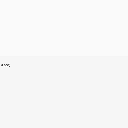
 и все)