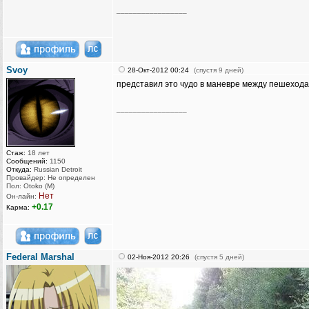
_________________
Svoy
28-Окт-2012 00:24
(спустя 9 дней)
представил это чудо в маневре между пешеходам
_________________
Стаж:
18 лет
Сообщений:
1150
Откуда:
Russian Detroit
Провайдер: Не определен
Пол: Otoko (M)
Нет
Он-лайн:
+0.17
Карма:
Federal Marshal
02-Ноя-2012 20:26
(спустя 5 дней)