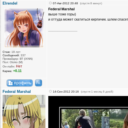
Elrendel
07-Авг-2012 20:48
(спустя 8 минут)
Federal Marshal
выше тоже горы)
и оттуда может скатиться кирпичик. шлем спасет, 
_________________
Стаж:
18 лет
Сообщений:
337
Провайдер: ВТ (IXNN)
Пол: Otoko (M)
Нет
Он-лайн:
+0.11
Карма:
Federal Marshal
14-Сен-2012 20:16
(спустя 1 месяц 6 дней)