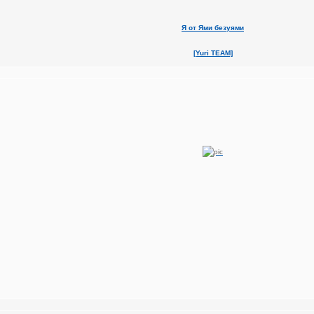
Я от Ями безуями
[Yuri TEAM]