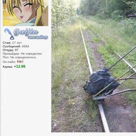
Стаж:
17 лет
Сообщений:
4684
Откуда:
ВТ
Провайдер: Не определен
Пол: Не определилось
Нет
Он-лайн:
+12.96
Карма: