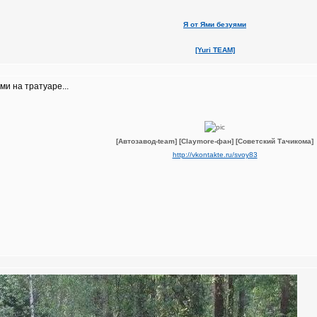
Я от Ями безуями
[Yuri TEAM]
и на тратуаре...
[Автозавод-team]
[Claymore-фан]
[Советский Тачикома]
http://vkontakte.ru/svoy83