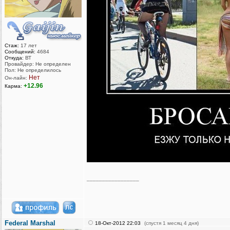
Стаж:
17 лет
Сообщений:
4684
Откуда:
ВТ
Провайдер: Не определен
Пол: Не определилось
Нет
Он-лайн:
+12.96
Карма:
_________________
Federal Marshal
18-Окт-2012 22:03
(спустя 1 месяц 4 дня)