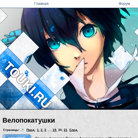
Главная
Форум
Велопокатушки
Страницы
:
Пред.
1
,
2
,
3
... ,
19
,
20
,
21
След.