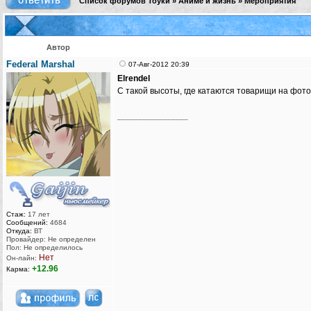
Список форумов Тоуки
»
Аниме и жизнь
»
Мероприятия
Автор
Federal Marshal
07-Авг-2012 20:39
Elrendel
С такой высоты, где катаются товарищи на фото
_________________
Стаж:
17 лет
Сообщений:
4684
Откуда:
ВТ
Провайдер: Не определен
Пол: Не определилось
Нет
Он-лайн:
+12.96
Карма: