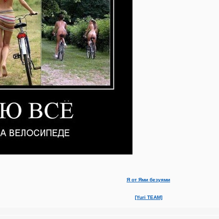
Я от Ями безуями
[Yuri TEAM]