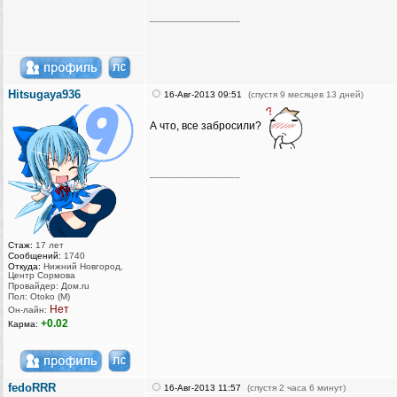
_________________
Hitsugaya936
16-Авг-2013 09:51
(спустя 9 месяцев 13 дней)
А что, все забросили?
_________________
Стаж:
17 лет
Сообщений:
1740
Откуда:
Нижний Новгород,
Центр Сормова
Провайдер: Дом.ru
Пол: Otoko (M)
Нет
Он-лайн:
+0.02
Карма:
fedoRRR
16-Авг-2013 11:57
(спустя 2 часа 6 минут)