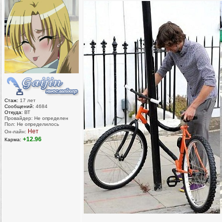
Стаж:
17 лет
Сообщений:
4684
Откуда:
ВТ
Провайдер: Не определен
Пол: Не определилось
Нет
Он-лайн:
+12.96
Карма: