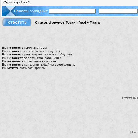
Страница
1
из
1
Показать сообщения:
Список форумов Тоуки
»
Yaoi
»
Манга
Вы
не можете
начинать темы
Вы
не можете
отвечать на сообщения
Вы
не можете
редактировать свои сообщения
Вы
не можете
удалять свои сообщения
Вы
не можете
голосовать в опросах
Вы
не можете
прикреплять файлы к сообщениям
Вы
можете
скачивать файлы
Powered by
T
[ Exec