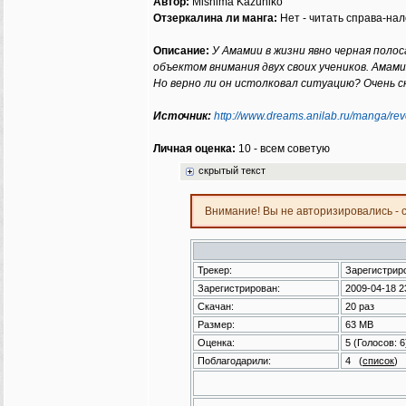
Автор:
Mishima Kazuhiko
Отзеркалина ли манга:
Нет - читать справа-нал
Описание:
У Амамии в жизни явно черная поло
объектом внимания двух своих учеников. Амами
Но верно ли он истолковал ситуацию? Очень 
Источник:
http://www.dreams.anilab.ru/manga/rev
Личная оценка:
10 - всем советую
скрытый текст
Внимание! Вы не авторизировались - 
Трекер:
Зарегистрир
Зарегистрирован:
2009-04-18 2
Скачан:
20 раз
Размер:
63 MB
Оценка:
5
(Голосов:
6
Поблагодарили:
4
(
список
)