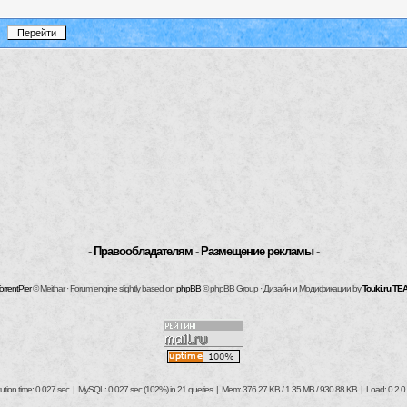
-
Правообладателям
-
Размещение рекламы
-
orrentPier
© Meithar · Forum engine slightly based on
phpBB
© phpBB Group · Дизайн и Модификации by
Touki.ru TE
ution time: 0.027 sec | MySQL: 0.027 sec (102%) in 21 queries | Mem: 376.27 KB / 1.35 MB / 930.88 KB | Load: 0.2 0.