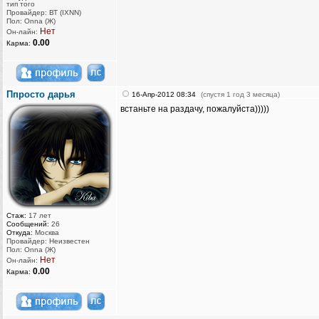
тип того
Провайдер: ВТ (IXNN)
Пол: Onna (Ж)
Нет
Он-лайн:
0.00
Карма:
Ппросто дарья
16-Апр-2012 08:34
(спустя 1 год 3 месяца)
встаньте на раздачу, пожалуйста)))))
Стаж:
17 лет
Сообщений:
26
Откуда:
Москва
Провайдер: Неизвестен
Пол: Onna (Ж)
Нет
Он-лайн:
0.00
Карма: