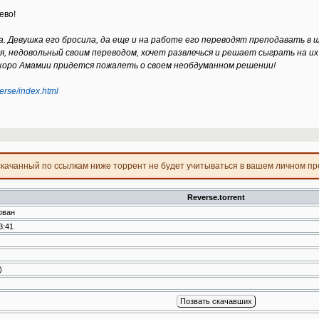
ево!
са. Девушка его бросила, да еще и на работе его переводят преподавать в
я, недовольный своим переводом, хочет развлечься и решает сыграть на их
скоро Амамии придется пожалеть о своем необдуманном решении!
erse/index.html
скачанный по ссылкам ниже торрент не будет учитываться в вашем личном п
Reverse.torrent
ован
3:41
)