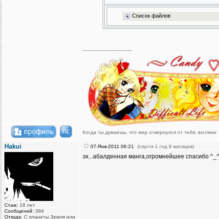
Список файлов
_________________
Когда ты думаешь, что мир отвернулся от тебя, взгляни:
скорее всего, это ты отвернулся от мира.
Hakui
07-Янв-2011 06:21
(спустя 1 год 9 месяцев)
[YAOI-TEAM] Ромашки-Клан =)))
эх...абалденная манга,огромнейшее спасибо ^_
[Главный ньюсмейкер Yaoi-team]
Стаж:
18 лет
Сообщений:
384
Откуда:
С планеты Земля или