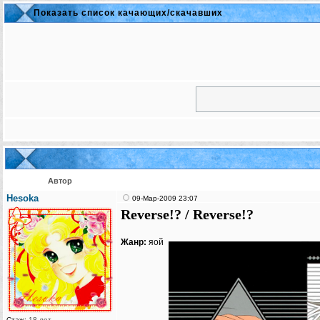
Показать список качающих/скачавших
Автор
Hesoka
09-Мар-2009 23:07
Reverse!? / Reverse!?
Жанр:
яой
Стаж:
18 лет