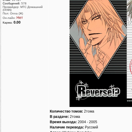
Сообщений:
578
Провайдер: МТС Домашний
(IXNN)
Пол: Onna (Ж)
Нет
Он-лайн:
0.00
Карма:
Количество томов:
2тома
В раздаче:
2тома
Время выхода:
2004 - 2005
Наличие перевода:
Русский