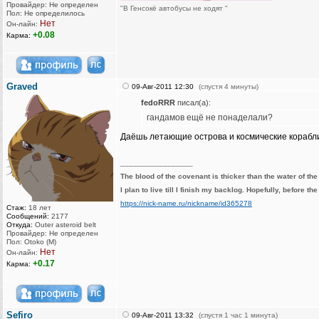
Провайдер: Не определен
"В Генсокё автобусы не ходят "
Пол: Не определилось
Нет
Он-лайн:
+0.08
Карма:
Graved
09-Авг-2011 12:30
(спустя 4 минуты)
fedoRRR
писал(а):
гандамов ещё не понаделали?
Даёшь летающие острова и космические корабли,
_________________
The blood of the covenant is thicker than the water of th
I plan to live till I finish my backlog. Hopefully, before th
https://nick-name.ru/nickname/id365278
Стаж:
18 лет
Сообщений:
2177
Откуда:
Outer asteroid belt
Провайдер: Не определен
Пол: Otoko (M)
Нет
Он-лайн:
+0.17
Карма:
Sefiro
09-Авг-2011 13:32
(спустя 1 час 1 минута)