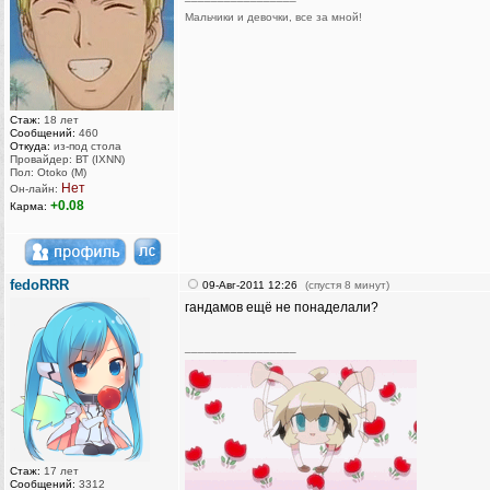
Мальчики и девочки, все за мной!
Стаж:
18 лет
Сообщений:
460
Откуда:
из-под стола
Провайдер: ВТ (IXNN)
Пол: Otoko (M)
Нет
Он-лайн:
+0.08
Карма:
fedoRRR
09-Авг-2011 12:26
(спустя 8 минут)
гандамов ещё не понаделали?
_________________
Стаж:
17 лет
Сообщений:
3312