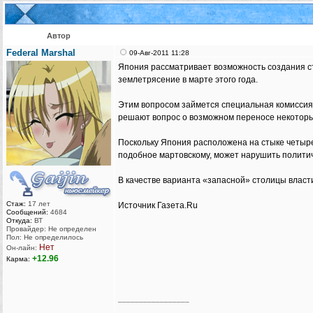
Автор
Federal Marshal
09-Авг-2011 11:28
Япония рассматривает возможность создания ст
землетрясение в марте этого года.
Этим вопросом займется специальная комиссия,
решают вопрос о возможном переносе некоторых
Поскольку Япония расположена на стыке четырех
подобное мартовскому, может нарушить полити
В качестве варианта «запасной» столицы власт
Стаж:
17 лет
Источник Газета.Ru
Сообщений:
4684
Откуда:
ВТ
Провайдер: Не определен
Пол: Не определилось
Нет
Он-лайн:
+12.96
Карма:
_________________