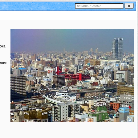
ока
ение,