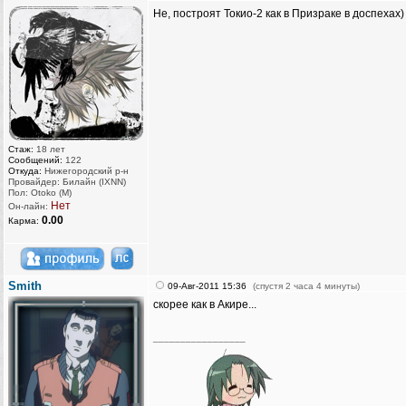
Не, построят Токио-2 как в Призраке в доспехах)
Стаж:
18 лет
Сообщений:
122
Откуда:
Нижегородский р-н
Провайдер: Билайн (IXNN)
Пол: Otoko (M)
Нет
Он-лайн:
0.00
Карма:
Smith
09-Авг-2011 15:36
(спустя 2 часа 4 минуты)
скорее как в Акире...
_________________