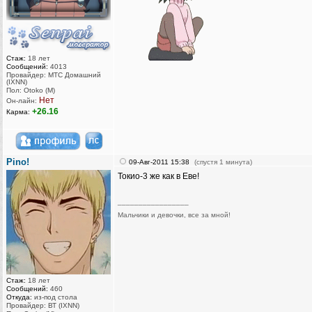
Стаж:
18 лет
Сообщений:
4013
Провайдер: МТС Домашний
(IXNN)
Пол: Otoko (M)
Нет
Он-лайн:
+26.16
Карма:
Pino!
09-Авг-2011 15:38
(спустя 1 минута)
Токио-3 же как в Еве!
_________________
Мальчики и девочки, все за мной!
Стаж:
18 лет
Сообщений:
460
Откуда:
из-под стола
Провайдер: ВТ (IXNN)