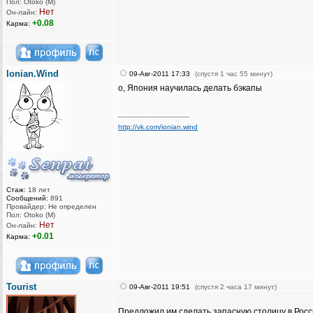
Пол: Otoko (M)
Нет
Он-лайн:
+0.08
Карма:
Ionian.Wind
09-Авг-2011 17:33
(спустя 1 час 55 минут)
о, Япония научилась делать бэкапы
_________________
http://vk.com/ionian.wind
Стаж:
18 лет
Сообщений:
891
Провайдер: Не определен
Пол: Otoko (M)
Нет
Он-лайн:
+0.01
Карма:
Tourist
09-Авг-2011 19:51
(спустя 2 часа 17 минут)
Предложил им сделать запасную столицу в Росс