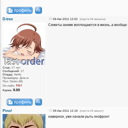
D-trex
09-Авг-2011 12:02
(спустя 34 минуты)
Сюжеты аниме воплощаются в жизнь..а вообще
Стаж:
17 лет
Сообщений:
17
Откуда:
НиНо
Провайдер: Дом.ru
Пол: Otoko (M)
Нет
Он-лайн:
0.00
Карма:
Pino!
09-Авг-2011 12:18
(спустя 16 минут)
наверное, уже начали рыть геофронт
_________________