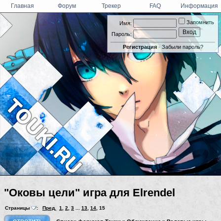
Главная
Форум
Трекер
FAQ
Информация
Запомнить
Имя:
Пароль:
Регистрация
·
Забыли пароль?
"Оковы цели" игра для Elrendel
Страницы
:
Пред.
1
,
2
,
3
...
13
,
14
,
15