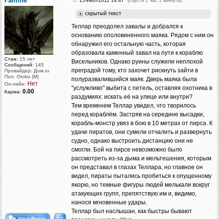
Famine
15-Июл-2011 14:47
(спустя 1 час 1 минута)
скрытый текст
Теллар преодолел завалы и добрался к
основанию ополовиненного маяка. Рядом с ним он
обнаружил его остальную часть, которая
образовала каменный завал на пути к кораблю
Стаж:
15 лет
Висельников. Однако руины служили неплохой
Сообщений:
145
преградой тому, кто захочет рискнуть зайти в
Провайдер: Дом.ru
Пол: Otoko (M)
полуразвалившийся маяк. Дверь маяка была
Нет
Он-лайн:
"услужливо" выбита с петель, оставляя охотника в
0.00
Карма:
раздумиях: искать её на улице или внутри?
Тем временем Теллар увидел, что творилось
перед кораблём. Застряв на середине высадки,
корабль-монстр увяз в бою в 10 метрах от пирса. К
удаче пиратов, они сумели отчалить и развернуть
судно, однако выстроить дистанцию они не
смогли. Бой на пирсе невозможно было
рассмотреть из-за дыма и мельтешения, которым
он представал в глазах Теллара, но главное он
видел, пираты пытались пробиться к опущенному
якорю, но темные фигуры людей мелькали вокруг
атакующих групп, препятствую им и, видимо,
нанося мгновенные удары.
Теллар был наслышан, как быстры бывают