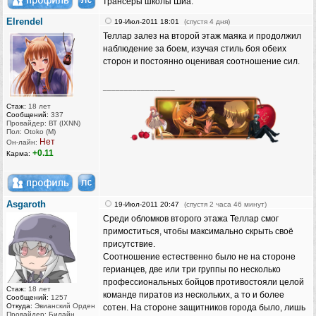
трансеры школы Шиа.
Elrendel
19-Июл-2011 18:01
(спустя 4 дня)
Теллар залез на второй этаж маяка и продолжил
наблюдение за боем, изучая стиль боя обеих
сторон и постоянно оценивая соотношение сил.
_________________
Стаж:
18 лет
Сообщений:
337
Провайдер: ВТ (IXNN)
Пол: Otoko (M)
Нет
Он-лайн:
+0.11
Карма:
Asgaroth
19-Июл-2011 20:47
(спустя 2 часа 46 минут)
Среди обломков второго этажа Теллар смог
примоститься, чтобы максимально скрыть своё
присутствие.
Соотношение естественно было не на стороне
герианцев, две или три группы по несколько
профессиональных бойцов противостояли целой
Стаж:
18 лет
команде пиратов из нескольких, а то и более
Сообщений:
1257
Откуда:
Эвианский Орден
сотен. На стороне защитников города было, лишь
Провайдер: Билайн