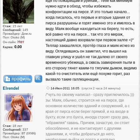
идя по пожарищам и руинам,.. тебе как минимум
нужно идти в обход, чтобы избежать
конфронтации на пирсе. И это только начало...
когда писалось, что первые и вторые здания от
пирса разрушены и горят именно это и имелось в
Стаж:
15 лет
виду. Маяк вообще находиться на берегу, то есть,
Сообщений:
145
Провайдер: Дом.ru
всё равно что на пирсе... так что это мираж,
Пол: Otoko (M)
настоящий давно взорвали при первом залпе =)*
Нет
Он-лайн:
Теллар закашлялся, протёр глаза и маяк исчез из
0.00
Карма:
виду. Оглядевшись он заметил, что вышел на
главную улицу и ушёл не так далеко от своего
временного убежища, а сквозь завихрения пыли в
его сторону тянет каким-то тягучим дымом, видимо
какой-то очиститель или ещё похуже горит, раз
вызвало такие галлюцинации.
Elrendel
14-Июл-2011 16:05
(спустя 2 часа 24 минуты)
/*чуть по своему написал - сразу приглючилось )))
зы: Маяк, обычно, строится не на пирсе, где
основное количество зданий и сооружений, а с
края от пирса если берег прямой, и на входе в
бухту, если это бухта, иногда строят сразу два,
"обрамляя" гавань. Причем, зачастую, он стоит
Стаж:
18 лет
обособленно, и не контактирует с другими
Сообщений:
337
Провайдер: ВТ (IXNN)
зданиями, и, чтобы добраться до него,
Пол: Otoko (M)
необходимо выйти из порта и изрядно