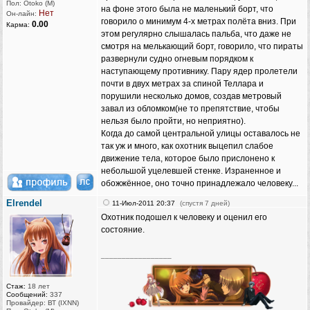
Пол: Otoko (M)
на фоне этого была не маленький борт, что
Нет
Он-лайн:
говорило о минимум 4-х метрах полёта вниз. При
0.00
Карма:
этом регулярно слышалась пальба, что даже не
смотря на мелькающий борт, говорило, что пираты
развернули судно огневым порядком к
наступающему противнику. Пару ядер пролетели
почти в двух метрах за спиной Теллара и
порушили несколько домов, создав метровый
завал из обломком(не то препятствие, чтобы
нельзя было пройти, но неприятно).
Когда до самой центральной улицы оставалось не
так уж и много, как охотник выцепил слабое
движение тела, которое было прислонено к
небольшой уцелевшей стенке. Израненное и
обожжённое, оно точно принадлежало человеку...
Elrendel
11-Июл-2011 20:37
(спустя 7 дней)
Охотник подошел к человеку и оценил его
состояние.
_________________
Стаж:
18 лет
Сообщений:
337
Провайдер: ВТ (IXNN)