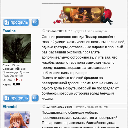
_________________
Famine
12-Июл-2011 13:15
(спустя 1 час 2 минуты)
Оставив раненого позади, Теллар подошёл к
главной улице. Фактически он почти вышел на неё,
однако кратеры, оставленные ядрами в прошлый
раз, заставили охотника проявлять
дополнительную осторожность, учитывая, что
корабль время от времени выпускал ядра по
Стаж:
15 лет
городу, надеясь поразить атаковавшие их
Сообщений:
145
Провайдер: Дом.ru
небольшие силы герианцев.
Пол: Otoko (M)
Пылевые облака всё ещё бродили по
Нет
Он-лайн:
развороченной дороге. Кроме того не было ни
0.00
Карма:
одного дома в округе, который не пострадал от
бомбёжки, которую устроили вслед бегущим
людям.
Elrendel
12-Июл-2011 16:05
(спустя 2 часа 49 минут)
Продвигаясь по обломкам мебели,
перемешанными с кусками стен и перекрытий,
Теллар влез на развалины ближайшего дома,