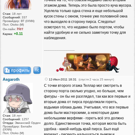
точнее на то, что совсем недавно было вторым
этажом дома. Теперь это была просто куча мусора.
Уцелела только одна стена и еще небольшой
Стаж:
18 лет
кусок стены с окном, точнее уже половиной окна
Сообщений:
337
Провайдер: ВТ (IXNN)
что выходило в сторону пирса. Следопыт
Пол: Otoko (M)
осмотрел то, что недавно было портом, чтобы
Нет
Он-лайн:
найти удобную и не сильно заметную точку для
+0.11
Карма:
наблюдения.
_________________
Asgaroth
12-Июл-2011 18:31
(спустя 2 часа 25 минут)
С точки второго этажа Теллар мог смотреть в
сторону порта сколько угодно, но больше, чем
фигуры - он бы не разглядел, так как все первые и
вторые дома от пирса продолжали гореть,
вздымая облака дыма. Учитывая, что все первые
дома были мастерскими, а некоторые даже
Стаж:
18 лет
небольшими верфями - гореть всё это должно
Сообщений:
1257
Откуда:
Эвианский Орден
долго. Единственная точка, которая могла быть
Провайдер: Билайн
удобна - какой-нибудь край пирса. Был ещё
(IXNN)
Пол: Otoko (M)
вариант - рискнуть надышаться дымом и