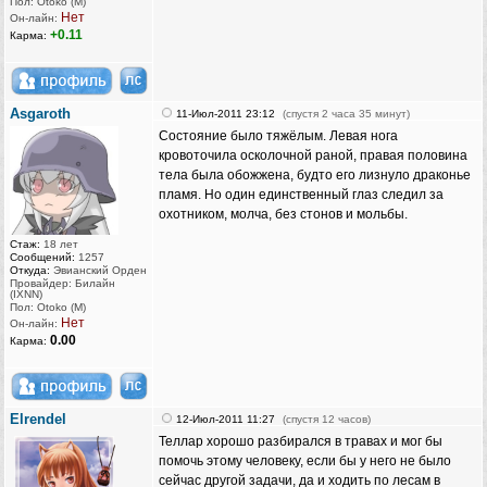
Пол: Otoko (M)
Нет
Он-лайн:
+0.11
Карма:
Asgaroth
11-Июл-2011 23:12
(спустя 2 часа 35 минут)
Состояние было тяжёлым. Левая нога
кровоточила осколочной раной, правая половина
тела была обожжена, будто его лизнуло драконье
пламя. Но один единственный глаз следил за
охотником, молча, без стонов и мольбы.
Стаж:
18 лет
Сообщений:
1257
Откуда:
Эвианский Орден
Провайдер: Билайн
(IXNN)
Пол: Otoko (M)
Нет
Он-лайн:
0.00
Карма:
Elrendel
12-Июл-2011 11:27
(спустя 12 часов)
Теллар хорошо разбирался в травах и мог бы
помочь этому человеку, если бы у него не было
сейчас другой задачи, да и ходить по лесам в