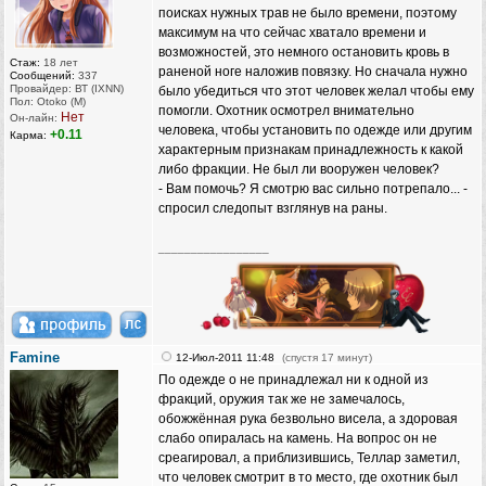
поисках нужных трав не было времени, поэтому
максимум на что сейчас хватало времени и
возможностей, это немного остановить кровь в
Стаж:
18 лет
раненой ноге наложив повязку. Но сначала нужно
Сообщений:
337
Провайдер: ВТ (IXNN)
было убедиться что этот человек желал чтобы ему
Пол: Otoko (M)
помогли. Охотник осмотрел внимательно
Нет
Он-лайн:
человека, чтобы установить по одежде или другим
+0.11
Карма:
характерным признакам принадлежность к какой
либо фракции. Не был ли вооружен человек?
- Вам помочь? Я смотрю вас сильно потрепало... -
спросил следопыт взглянув на раны.
_________________
Famine
12-Июл-2011 11:48
(спустя 17 минут)
По одежде о не принадлежал ни к одной из
фракций, оружия так же не замечалось,
обожжённая рука безвольно висела, а здоровая
слабо опиралась на камень. На вопрос он не
среагировал, а приблизившись, Теллар заметил,
что человек смотрит в то место, где охотник был