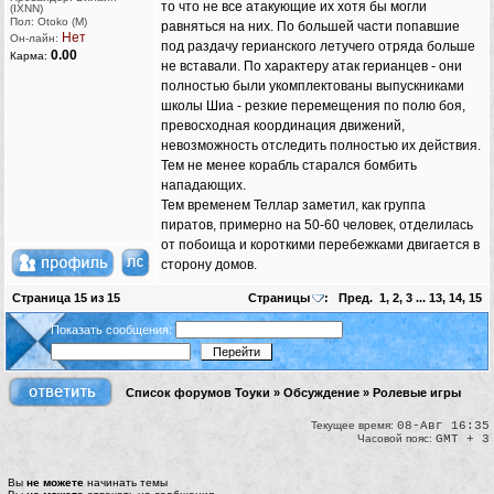
то что не все атакующие их хотя бы могли
(IXNN)
Пол: Otoko (M)
равняться на них. По большей части попавшие
Нет
Он-лайн:
под раздачу герианского летучего отряда больше
0.00
Карма:
не вставали. По характеру атак герианцев - они
полностью были укомплектованы выпускниками
школы Шиа - резкие перемещения по полю боя,
превосходная координация движений,
невозможность отследить полностью их действия.
Тем не менее корабль старался бомбить
нападающих.
Тем временем Теллар заметил, как группа
пиратов, примерно на 50-60 человек, отделилась
от побоища и короткими перебежками двигается в
сторону домов.
Страница
15
из
15
Страницы
:
Пред.
1
,
2
,
3
...
13
,
14
,
15
Показать сообщения:
Список форумов Тоуки
»
Обсуждение
»
Ролевые игры
Текущее время:
08-Авг 16:35
Часовой пояс:
GMT + 3
Вы
не можете
начинать темы