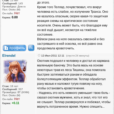
Стаж:
15 лет
до этого.
Сообщений:
145
Провайдер: Дом.ru
Кроме того Теллар, почувствовал, что вокруг
Пол: Otoko (M)
человека есть слабое, но излучение Транса. Оно
Нет
Он-лайн:
не казалось опасным, скорее какая-то защитная
0.00
Карма:
реакция схемы на критическое состояние
носителя. Очень может быть, что благодаря ему
он всё ещё дышит, несмотря на тяжёлое
состояние.
Вблизи рана на ноге оказалась сквозной и без
застрявшего в ней осколка, но всё равно она
продолжала кровоточить.
Elrendel
12-Июл-2011 12:11
(спустя 24 минуты)
Охотник подошел к человеку и достал из кармана
маленькую баночку. Это была мазь на основе
некоторых трав из леса Тишины, она помогала
быстрее затягиваться ранам и обладала
болеутоляющим эффектом. Теллар обработал
рану мазью и наложил тугую повязку на ногу,
Стаж:
18 лет
чтобы остановить кровотечение.
Сообщений:
337
Провайдер: ВТ (IXNN)
- Надеюсь это хоть немного уменьшит твою боль -
Пол: Otoko (M)
сказал охотник мужчине, хоть и знал, что тот его
Нет
Он-лайн:
не слышит. Теллар развернулся и побежал, чтобы
+0.11
Карма:
вернуть потраченное время. Нужно спешить...