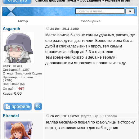
Список форумов Тоуки
»
Обсуждение
»
Ролевые игры
Автор
Сообщение
Asgaroth
24-Июн-2011 21:50
Место поиска было не самым удачным, улочка, где
еле разъедутся две телеги. Более того она была
дугой и спускалась вниз к пирсу, тем самым
ограничивая обзор до 2-3-х кварталов.
Тем временем Кристо и Зеба не теряли
дарованные им мгновения и пропали из виду.
Стаж:
18 лет
Сообщений:
1257
Откуда:
Эвианский Орден
Провайдер: Билайн
(IXNN)
Пол: Otoko (M)
Нет
Он-лайн:
0.00
Карма:
Elrendel
26-Июн-2011 08:59
(спустя 1 день 11 часов)
Теллар бесшумно пошел по краю улицы в сторону
порта, выискивая место для наблюдения