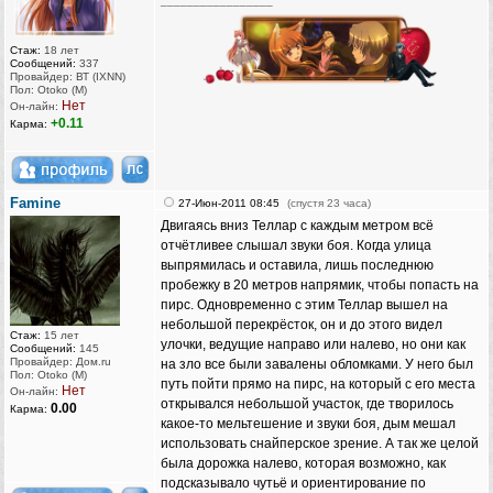
_________________
Стаж:
18 лет
Сообщений:
337
Провайдер: ВТ (IXNN)
Пол: Otoko (M)
Нет
Он-лайн:
+0.11
Карма:
Famine
27-Июн-2011 08:45
(спустя 23 часа)
Двигаясь вниз Теллар с каждым метром всё
отчётливее слышал звуки боя. Когда улица
выпрямилась и оставила, лишь последнюю
пробежку в 20 метров напрямик, чтобы попасть на
пирс. Одновременно с этим Теллар вышел на
небольшой перекрёсток, он и до этого видел
Стаж:
15 лет
улочки, ведущие направо или налево, но они как
Сообщений:
145
Провайдер: Дом.ru
на зло все были завалены обломками. У него был
Пол: Otoko (M)
путь пойти прямо на пирс, на который с его места
Нет
Он-лайн:
открывался небольшой участок, где творилось
0.00
Карма:
какое-то мельтешение и звуки боя, дым мешал
использовать снайперское зрение. А так же целой
была дорожка налево, которая возможно, как
подсказывало чутьё и ориентирование по