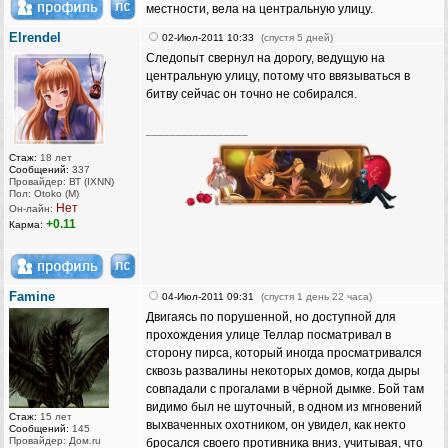
местности, вела на центральную улицу.
Elrendel
02-Июл-2011 10:33
(спустя 5 дней)
Следопыт свернул на дорогу, ведущую на
центральную улицу, потому что ввязываться в
битву сейчас он точно не собирался.
_________________
Стаж:
18 лет
Сообщений:
337
Провайдер: ВТ (IXNN)
Пол: Otoko (M)
Нет
Он-лайн:
+0.11
Карма:
Famine
04-Июл-2011 09:31
(спустя 1 день 22 часа)
Двигаясь по порушенной, но доступной для
прохождения улице Теллар посматривал в
сторону пирса, который иногда просматривался
сквозь развалины некоторых домов, когда дыры
совпадали с прогалами в чёрной дымке. Бой там
видимо был не шуточный, в одном из мгновений
Стаж:
15 лет
выхваченных охотником, он увидел, как некто
Сообщений:
145
Провайдер: Дом.ru
бросался своего противника вниз, учитывая, что