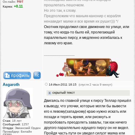
Нет
Он-лайн:
прошлепать пешочком.
+0.11
Карма:
Но это так, к слову.
Предположим что маньяк-канонир с корабля
ненавидит маяки и все время их рушит))) */
Охотник продолжил свое движение по улице, или
тому, что когда-то было ей, пролегающей
параллельно пирсу, и медленно изгибалась к
левому его краю.
_________________
Asgaroth
14-Июл-2011 18:15
(спустя 2 часа 9 минут)
скрытый текст
Двигаясь по главной улице к пирсу Теллар пришёл
к выводу, что улочки, которые могли бы вывести
его к левому(западному) краю нужно искать или
позади и терять время, или рискнуть и
Стаж:
18 лет
попробовать преодолеть завалы, так как ничего
Сообщений:
1257
другого параллельно идущего пирсу он не видел.
Откуда:
Эвианский Орден
Провайдер: Билайн
Пройдя часть пути он увидел силуэт маяка или
(IXNN)