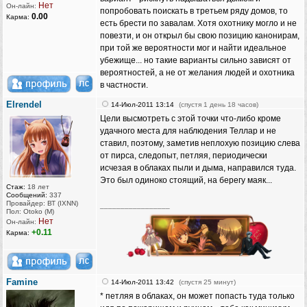
Нет
Он-лайн:
попробовать поискать в третьем ряду домов, то
0.00
Карма:
есть брести по завалам. Хотя охотнику могло и не
повезти, и он открыл бы свою позицию канонирам,
при той же вероятности мог и найти идеальное
убежище... но такие варианты сильно зависят от
вероятностей, а не от желания людей и охотника
в частности.
Elrendel
14-Июл-2011 13:14
(спустя 1 день 18 часов)
Цели высмотреть с этой точки что-либо кроме
удачного места для наблюдения Теллар и не
ставил, поэтому, заметив неплохую позицию слева
от пирса, следопыт, петляя, периодически
исчезая в облаках пыли и дыма, направился туда.
Это был одиноко стоящий, на берегу маяк...
Стаж:
18 лет
Сообщений:
337
Провайдер: ВТ (IXNN)
_________________
Пол: Otoko (M)
Нет
Он-лайн:
+0.11
Карма:
Famine
14-Июл-2011 13:42
(спустя 25 минут)
* петляя в облаках, он может попасть туда только