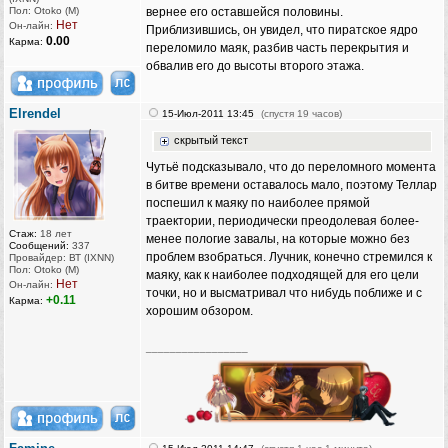
Пол: Otoko (M)
вернее его оставшейся половины.
Нет
Он-лайн:
Приблизившись, он увидел, что пиратское ядро
0.00
Карма:
переломило маяк, разбив часть перекрытия и
обвалив его до высоты второго этажа.
Elrendel
15-Июл-2011 13:45
(спустя 19 часов)
скрытый текст
Чутьё подсказывало, что до переломного момента
в битве времени оставалось мало, поэтому Теллар
поспешил к маяку по наиболее прямой
траектории, периодически преодолевая более-
Стаж:
18 лет
менее пологие завалы, на которые можно без
Сообщений:
337
проблем взобраться. Лучник, конечно стремился к
Провайдер: ВТ (IXNN)
Пол: Otoko (M)
маяку, как к наиболее подходящей для его цели
Нет
Он-лайн:
точки, но и высматривал что нибудь поближе и с
+0.11
Карма:
хорошим обзором.
_________________