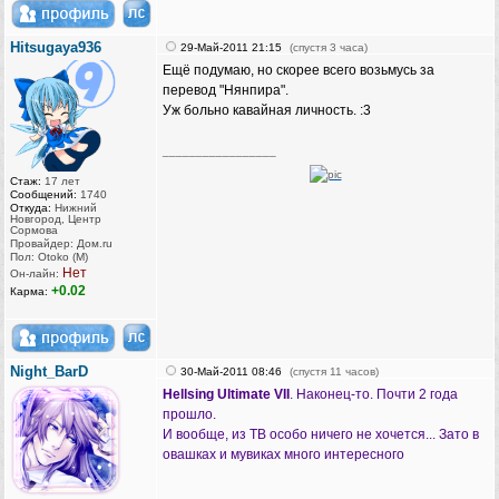
Hitsugaya936
29-Май-2011 21:15
(спустя 3 часа)
Ещё подумаю, но скорее всего возьмусь за
перевод "Нянпира".
Уж больно кавайная личность. :3
_________________
Стаж:
17 лет
Сообщений:
1740
Откуда:
Нижний
Новгород, Центр
Сормова
Провайдер: Дом.ru
Пол: Otoko (M)
Нет
Он-лайн:
+0.02
Карма:
Night_BarD
30-Май-2011 08:46
(спустя 11 часов)
Hellsing Ultimate VII
. Наконец-то. Почти 2 года
прошло.
И вообще, из ТВ особо ничего не хочется... Зато в
овашках и мувиках много интересного