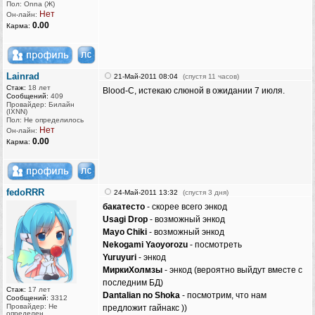
Пол: Onna (Ж)
Нет
Он-лайн:
0.00
Карма:
Lainrad
21-Май-2011 08:04
(спустя 11 часов)
Стаж:
18 лет
Blood-C, истекаю слюной в ожидании 7 июля.
Сообщений:
409
Провайдер: Билайн
(IXNN)
Пол: Не определилось
Нет
Он-лайн:
0.00
Карма:
fedoRRR
24-Май-2011 13:32
(спустя 3 дня)
бакатесто
- скорее всего энкод
Usagi Drop
- возможный энкод
Mayo Chiki
- возможный энкод
Nekogami Yaoyorozu
- посмотреть
Yuruyuri
- энкод
МиркиХолмзы
- энкод (вероятно выйдут вместе с
последним БД)
Стаж:
17 лет
Dantalian no Shoka
- посмотрим, что нам
Сообщений:
3312
Провайдер: Не
предложит гайнакс ))
определен