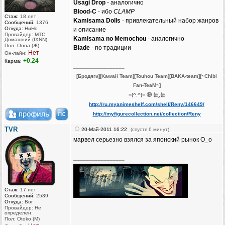
Usagi Drop
- аналогично
Blood-C
- ибо
CLAMP
Стаж:
18 лет
Kamisama Dolls
- привлекательный набор жанров
Сообщений:
1376
Откуда:
НиНо
и описание
Провайдер: МТС
Kamisama no Memochou
- аналогично
Домашний (IXNN)
Пол: Onna (Ж)
Blade
- по традиции
Нет
Он-лайн:
+0.24
Карма:
_________________
[Бродяги][Kawaii Team][Touhou Team][BAKA-team][~Chibi
Fan-TeaM~]
=(^.^)= ⑨ 눈‸눈
http://ru.myanimeshelf.com/shelf/Reny/146649/
http://myfigurecollection.net/collection/Reny
TVR
20-Май-2011 16:22
(спустя 6 минут)
марвел серьезно взялся за японский рынок О_о
_________________
Стаж:
17 лет
Сообщений:
2539
Откуда:
Bor
Провайдер: Не
определен
Пол: Otoko (M)