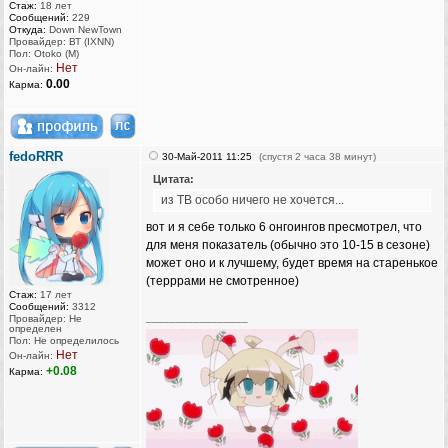
Стаж:
18 лет
Сообщений:
229
Откуда:
Down NewTown
Провайдер: ВТ (IXNN)
Пол: Otoko (M)
Нет
Он-лайн:
0.00
Карма:
fedoRRR
30-Май-2011 11:25
(спустя 2 часа 38 минут)
Цитата:
из ТВ особо ничего не хочется...
вот и я себе только 6 онгоингов пресмотрел, что
для меня показатель (обычно это 10-15 в сезоне)
может оно и к лучшему, будет время на старенькое
(терррами не смотренное)
Стаж:
17 лет
Сообщений:
3312
_________________
Провайдер: Не
определен
Пол: Не определилось
Нет
Он-лайн:
+0.08
Карма: