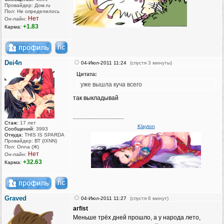
Провайдер: Дом.ru
Пол: Не определилось
Нет
Он-лайн:
+1.83
Карма:
Dei4n
04-Июл-2011 11:24
(спустя 3 минуты)
Цитата:
уже вышла куча всего
так выкладывай
_________________
Стаж:
17 лет
Klayton
Сообщений:
3993
Откуда:
THIS IS SPARDA
Провайдер: ВТ (IXNN)
Пол: Onna (Ж)
Нет
Он-лайн:
+32.63
Карма:
Graved
04-Июл-2011 11:27
(спустя 6 минут)
arfist
Меньше трёх дней прошло, а у народа лето,