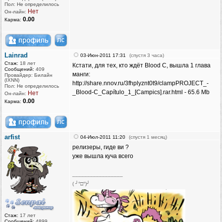
Пол: Не определилось
Нет
Он-лайн:
0.00
Карма:
Lainrad
03-Июн-2011 17:31
(спустя 3 часа)
Стаж:
18 лет
Кстати, для тех, кто ждёт Blood C, вышла 1 глава
Сообщений:
409
манги:
Провайдер: Билайн
(IXNN)
http://share.nnov.ru/3fhplyznt0t9/clampPROJECT_-
Пол: Не определилось
_Blood-C_Capítulo_1_[Campics].rar.html - 65.6 Mb
Нет
Он-лайн:
0.00
Карма:
arfist
04-Июл-2011 11:20
(спустя 1 месяц)
релизеры, гиде ви ?
уже вышла куча всего
_________________
( ╯°□°)╯
Стаж:
17 лет
Сообщений:
4899