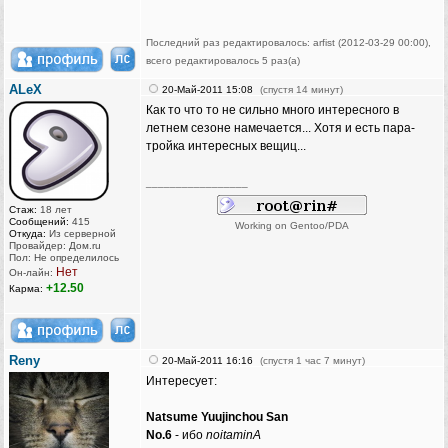
Последний раз редактировалось: arfist (2012-03-29 00:00),
всего редактировалось 5 раз(а)
ALeX
20-Май-2011 15:08
(спустя 14 минут)
Как то что то не сильно много интересного в
летнем сезоне намечается... Хотя и есть пара-
тройка интересных вещиц...
_________________
Стаж:
18 лет
Сообщений:
415
Working on Gentoo/PDA
Откуда:
Из серверной
Провайдер: Дом.ru
Пол: Не определилось
Нет
Он-лайн:
+12.50
Карма:
Reny
20-Май-2011 16:16
(спустя 1 час 7 минут)
Интересует:
Natsume Yuujinchou San
No.6
- ибо
noitaminA