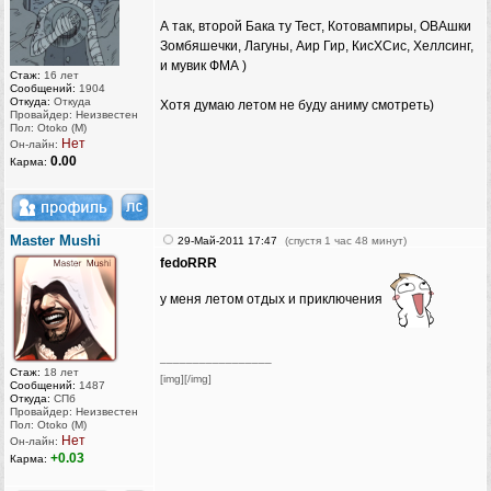
А так, второй Бака ту Тест, Котовампиры, ОВАшки
Зомбяшечки, Лагуны, Аир Гир, КисХСис, Хеллсинг,
и мувик ФМА )
Стаж:
16 лет
Сообщений:
1904
Откуда:
Откуда
Хотя думаю летом не буду аниму смотреть)
Провайдер: Неизвестен
Пол: Otoko (M)
Нет
Он-лайн:
0.00
Карма:
Master Mushi
29-Май-2011 17:47
(спустя 1 час 48 минут)
fedoRRR
у меня летом отдых и приключения
_________________
Стаж:
18 лет
[img][/img]
Сообщений:
1487
Откуда:
СПб
Провайдер: Неизвестен
Пол: Otoko (M)
Нет
Он-лайн:
+0.03
Карма: