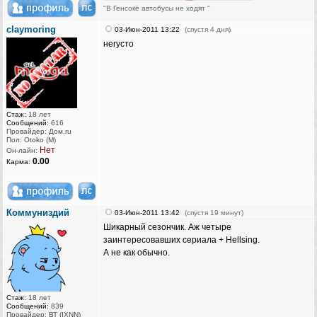
"В Генсокё автобусы не ходят "
claymoring
03-Июн-2011 13:22
(спустя 4 дня)
негусто
Стаж:
18 лет
Сообщений:
616
Провайдер: Дом.ru
Пол: Otoko (M)
Нет
Он-лайн:
0.00
Карма:
Коммуниздий
03-Июн-2011 13:42
(спустя 19 минут)
Шикарный сезончик. Аж четыре
заинтересовавших сериала + Hellsing.
А не как обычно.
Стаж:
18 лет
Сообщений:
839
Провайдер: ВТ (IXNN)