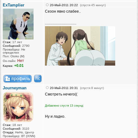
ExTamplier
20-Май-2011 20:22
(спустя 45 минут)
Сезон явно слабее..
_________________
Стаж:
17 лет
Сообщений:
2790
Провайдер: Не
определен
Пол: Otoko (M)
Нет
Он-лайн:
+0.01
Карма:
Journeyman
20-Май-2011 20:31
(спустя 8 минут)
Смотреть нечего((
Добавлено спустя 13 секунд:
Ну и ладно.
Стаж:
18 лет
Сообщений:
3110
Откуда:
НиНо, Центр
Провайдер: ВТ (IXNN)