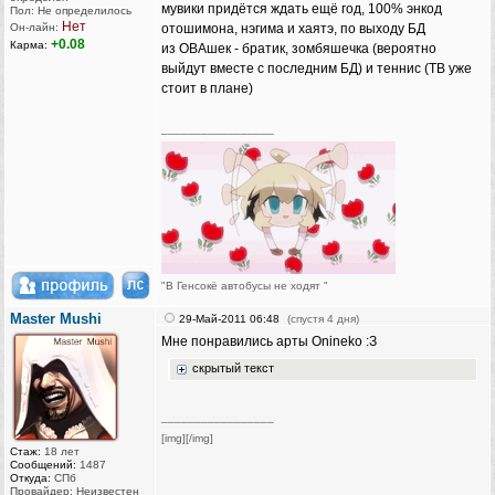
мувики придётся ждать ещё год, 100% энкод
Пол: Не определилось
Нет
Он-лайн:
отошимона, нэгима и хаятэ, по выходу БД
+0.08
Карма:
из ОВАшек - братик, зомбяшечка (вероятно
выйдут вместе с последним БД) и теннис (ТВ уже
стоит в плане)
_________________
"В Генсокё автобусы не ходят "
Master Mushi
29-Май-2011 06:48
(спустя 4 дня)
Мне понравились арты Onineko :З
скрытый текст
_________________
[img][/img]
Стаж:
18 лет
Сообщений:
1487
Откуда:
СПб
Провайдер: Неизвестен