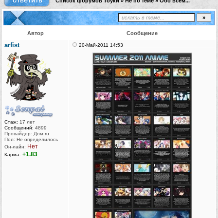
Список форумов Тоуки
»
Не по теме
»
Обо всем...
Автор
Сообщение
arfist
20-Май-2011 14:53
Стаж:
17 лет
Сообщений:
4899
Провайдер: Дом.ru
Пол: Не определилось
Нет
Он-лайн:
+1.83
Карма: