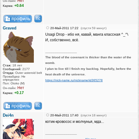
Нет
Он-лайн:
+0.64
Карма:
Graved
20-Май-2011 17:22
(спустя 59 минут)
Usagi Drop - ибо ня, кавай, манга классная ^_^\
И, собственно, всё.
_________________
The blood of the covenant is thicker than the water of the
womb.
Стаж:
18 лет
I plan to live till I finish my backlog. Hopefully, before the
Сообщений:
2177
Откуда:
Outer asteroid belt
heat death of the universe.
Провайдер: Не
определен
https://nick-name.ru/nickname/id365278
Пол: Otoko (M)
Нет
Он-лайн:
+0.17
Карма:
Dei4n
20-Май-2011 17:40
(спустя 18 минут)
котик-кровосос и молчунья, мда...
_________________