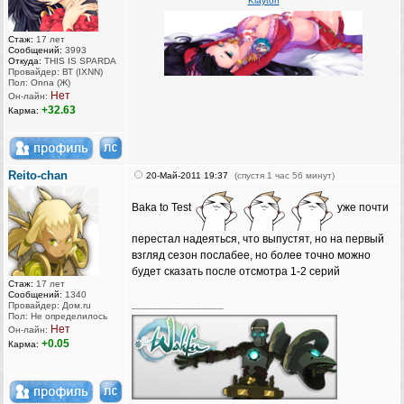
Klayton
Стаж:
17 лет
Сообщений:
3993
Откуда:
THIS IS SPARDA
Провайдер: ВТ (IXNN)
Пол: Onna (Ж)
Нет
Он-лайн:
+32.63
Карма:
Reito-chan
20-Май-2011 19:37
(спустя 1 час 56 минут)
Baka to Test
уже почти
перестал надеяться, что выпустят, но на первый
взгляд сезон послабее, но более точно можно
будет сказать после отсмотра 1-2 серий
Стаж:
17 лет
Сообщений:
1340
_________________
Провайдер: Дом.ru
Пол: Не определилось
Нет
Он-лайн:
+0.05
Карма: