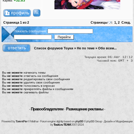
+32.63
Карма:
Страница
1
из
2
Страницы
:
1
,
2
След.
Показать сообщения:
Список форумов Тоуки
»
Не по теме
»
Обо всем...
Текущее время:
06-Авг 12:12
Часовой пояс:
GMT + 3
Вы
не можете
начинать темы
Вы
не можете
отвечать на сообщения
Вы
не можете
редактировать свои сообщения
Вы
не можете
удалять свои сообщения
Вы
не можете
голосовать в опросах
Вы
не можете
прикреплять файлы к сообщениям
Вы
не можете
скачивать файлы
-
Правообладателям
-
Размещение рекламы
-
Powered by
TorrentPier
© Meithar · Forum engine slightly based on
phpBB
© phpBB Group · Дизайн и Модификации
by
Touki.ru TEAM
2007-2024