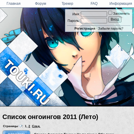
Главная
Форум
Трекер
FAQ
Информация
Запомнить
Имя:
Пароль:
Регистрация
·
Забыли пароль?
Список онгоингов 2011 (Лето)
Страницы
:
1
,
2
След.