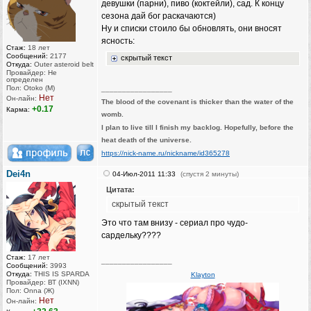
девушки (парни), пиво (коктейли), сад. К концу
сезона дай бог раскачаются)
Ну и списки стоило бы обновлять, они вносят
ясность:
Стаж:
18 лет
Сообщений:
2177
скрытый текст
Откуда:
Outer asteroid belt
Провайдер: Не
определен
Пол: Otoko (M)
_________________
Нет
Он-лайн:
The blood of the covenant is thicker than the water of the
+0.17
Карма:
womb.
I plan to live till I finish my backlog. Hopefully, before the
heat death of the universe.
https://nick-name.ru/nickname/id365278
Dei4n
04-Июл-2011 11:33
(спустя 2 минуты)
Цитата:
скрытый текст
Это что там внизу - сериал про чудо-
сардельку????
Стаж:
17 лет
_________________
Сообщений:
3993
Откуда:
THIS IS SPARDA
Klayton
Провайдер: ВТ (IXNN)
Пол: Onna (Ж)
Нет
Он-лайн: