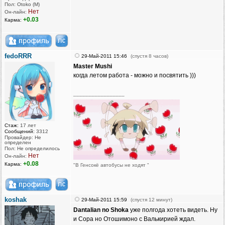
Пол: Otoko (M)
Нет
Он-лайн:
+0.03
Карма:
fedoRRR
29-Май-2011 15:46
(спустя 8 часов)
Master Mushi
когда летом работа - можно и посвятить )))
_________________
Стаж:
17 лет
Сообщений:
3312
Провайдер: Не
определен
Пол: Не определилось
Нет
Он-лайн:
+0.08
Карма:
"В Генсокё автобусы не ходят "
koshak
29-Май-2011 15:59
(спустя 12 минут)
Dantalian no Shoka
уже полгода хотеть видеть. Ну
и Сора но Отошимоно с Валькирией ждал.