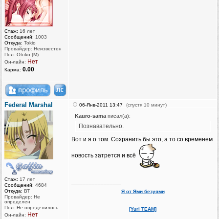
Стаж:
16 лет
Сообщений:
1003
Откуда:
Tokio
Провайдер: Неизвестен
Пол: Otoko (M)
Нет
Он-лайн:
0.00
Карма:
Federal Marshal
06-Янв-2011 13:47
(спустя 10 минут)
Kauro-sama
писал(а):
Познавательно.
Вот и я о том. Сохранить бы это, а то со временем
новость затрется и всё
Стаж:
17 лет
_________________
Сообщений:
4684
Откуда:
ВТ
Я от Ями безуями
Провайдер: Не
определен
Пол: Не определилось
[Yuri TEAM]
Нет
Он-лайн: