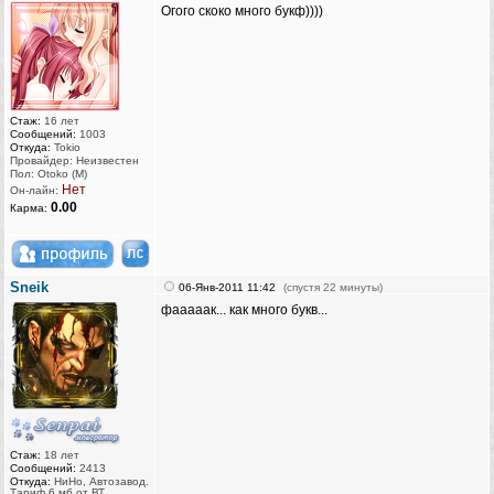
Огого скоко много букф))))
Стаж:
16 лет
Сообщений:
1003
Откуда:
Tokio
Провайдер: Неизвестен
Пол: Otoko (M)
Нет
Он-лайн:
0.00
Карма:
Sneik
06-Янв-2011 11:42
(спустя 22 минуты)
фааааак... как много букв...
Стаж:
18 лет
Сообщений:
2413
Откуда:
НиНо, Автозавод.
Тариф 6 мб от ВТ