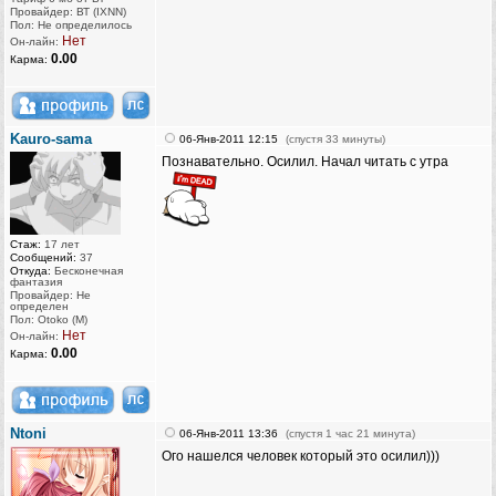
Провайдер: ВТ (IXNN)
Пол: Не определилось
Нет
Он-лайн:
0.00
Карма:
Kauro-sama
06-Янв-2011 12:15
(спустя 33 минуты)
Познавательно. Осилил. Начал читать с утра
Стаж:
17 лет
Сообщений:
37
Откуда:
Бесконечная
фантазия
Провайдер: Не
определен
Пол: Otoko (M)
Нет
Он-лайн:
0.00
Карма:
Ntoni
06-Янв-2011 13:36
(спустя 1 час 21 минута)
Ого нашелся человек который это осилил)))