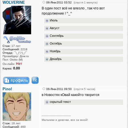
WOLVERINE
06-Янв-2011 03:52
(спустя 1 минута)
В один пост всё не влезло , так что вот
продолжение ! ^_^
Июль
Август
Сентябрь
Октябрь
Стаж:
17 лет
Сообщений:
2218
Ноябрь
Откуда:
¯\_(ツ)_/¯
Провайдер: Дом.ru
Декабрь
Пол: Otoko (M)
Нет
Он-лайн:
0.00
Карма:
Pino!
06-Янв-2011 09:50
(спустя 5 часов)
в Новостях кОвай какойто творится
скрытый текст
_________________
Мальчики и девочки, все за мной!
Стаж:
18 лет
Сообщений:
460