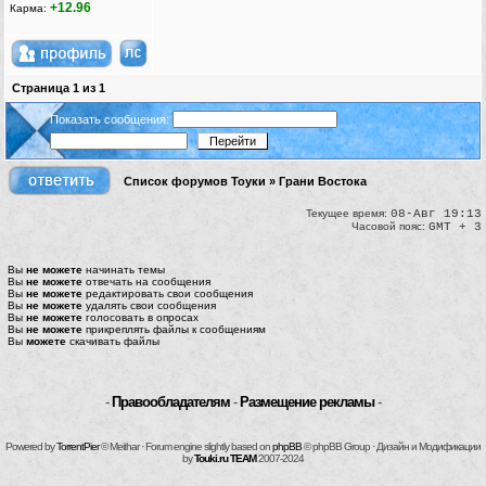
+12.96
Карма:
Страница
1
из
1
Показать сообщения:
Список форумов Тоуки
»
Грани Востока
Текущее время:
08-Авг 19:13
Часовой пояс:
GMT + 3
Вы
не можете
начинать темы
Вы
не можете
отвечать на сообщения
Вы
не можете
редактировать свои сообщения
Вы
не можете
удалять свои сообщения
Вы
не можете
голосовать в опросах
Вы
не можете
прикреплять файлы к сообщениям
Вы
можете
скачивать файлы
-
Правообладателям
-
Размещение рекламы
-
Powered by
TorrentPier
© Meithar · Forum engine slightly based on
phpBB
© phpBB Group · Дизайн и Модификации
by
Touki.ru TEAM
2007-2024