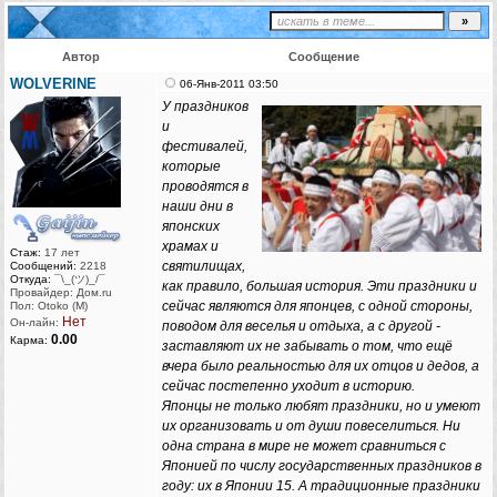
Автор
Сообщение
WOLVERINE
06-Янв-2011 03:50
У праздников
и
фестивалей,
которые
проводятся в
наши дни в
японских
храмах и
Стаж:
17 лет
святилищах,
Сообщений:
2218
Откуда:
¯\_(ツ)_/¯
как правило, большая история. Эти праздники и
Провайдер: Дом.ru
сейчас являются для японцев, с одной стороны,
Пол: Otoko (M)
Нет
Он-лайн:
поводом для веселья и отдыха, а с другой -
0.00
Карма:
заставляют их не забывать о том, что ещё
вчера было реальностью для их отцов и дедов, а
сейчас постепенно уходит в историю.
Японцы не только любят праздники, но и умеют
их организовать и от души повеселиться. Ни
одна страна в мире не может сравниться с
Японией по числу государственных праздников в
году: их в Японии 15. А традиционные праздники