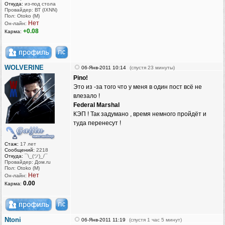
Откуда:
из-под стола
Провайдер: ВТ (IXNN)
Пол: Otoko (M)
Нет
Он-лайн:
+0.08
Карма:
WOLVERINE
06-Янв-2011 10:14
(спустя 23 минуты)
Pino!
Это из -за того что у меня в один пост всё не
влезало !
Federal Marshal
КЭП ! Так задумано , время немного пройдёт и
туда перенесут !
Стаж:
17 лет
Сообщений:
2218
Откуда:
¯\_(ツ)_/¯
Провайдер: Дом.ru
Пол: Otoko (M)
Нет
Он-лайн:
0.00
Карма:
Ntoni
06-Янв-2011 11:19
(спустя 1 час 5 минут)