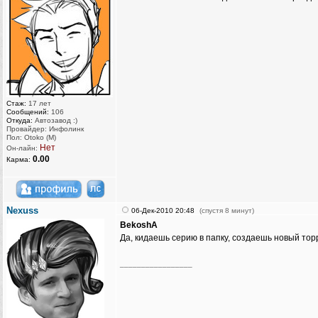
Стаж:
17 лет
Сообщений:
106
Откуда:
Автозавод :)
Провайдер: Инфолинк
Пол: Otoko (M)
Нет
Он-лайн:
0.00
Карма:
Nexuss
06-Дек-2010 20:48
(спустя 8 минут)
BekoshA
Да, кидаешь серию в папку, создаешь новый тор
_________________