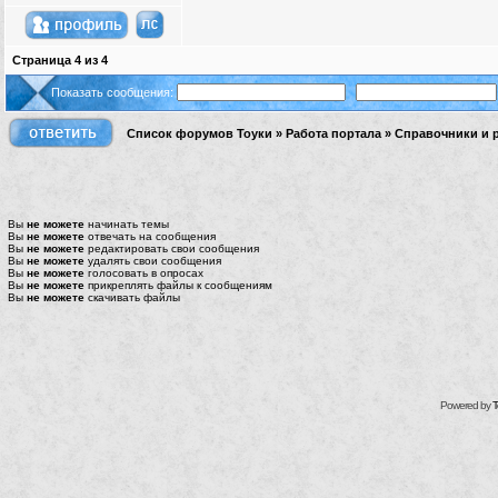
Страница
4
из
4
Показать сообщения:
Список форумов Тоуки
»
Работа портала
»
Справочники и 
Вы
не можете
начинать темы
Вы
не можете
отвечать на сообщения
Вы
не можете
редактировать свои сообщения
Вы
не можете
удалять свои сообщения
Вы
не можете
голосовать в опросах
Вы
не можете
прикреплять файлы к сообщениям
Вы
не можете
скачивать файлы
Powered by
T