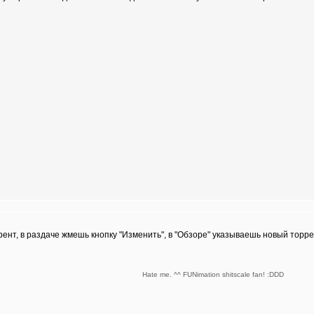
рент, в раздаче жмешь кнопку "Изменить", в "Обзоре" указываешь новый торре
Hate me. ^^ FUNimation shitscale fan! :DDD