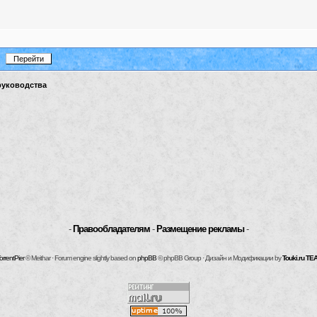
руководства
-
Правообладателям
-
Размещение рекламы
-
orrentPier
© Meithar · Forum engine slightly based on
phpBB
© phpBB Group · Дизайн и Модификации by
Touki.ru TE