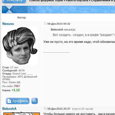
Список форумов Тоуки
»
Работа портала
»
Справочники и 
Автор
Nexuss
06-Дек-2010 00:32
BekoshA
писал(а):
Вот создать - создал, а в графе "раздает"
Уже не пусто, на это время надо, чтоб обновилас
_________________
Стаж:
17 лет
Сообщений:
6078
Откуда:
Grand Line ____
Провайдер: МТС Домашний
(IXNN)
Пол: Otoko (M)
Нет
Он-лайн:
+1.12
Карма:
BekoshA
06-Дек-2010 20:37
(спустя 20 часов)
Чтобы больше никого не доставать... как в разд