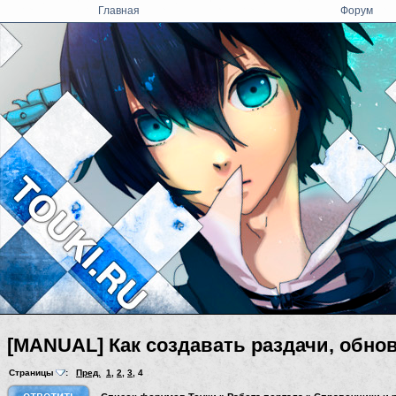
Главная
Форум
[MANUAL] Как создавать раздачи, обно
Страницы
:
Пред.
1
,
2
,
3
,
4