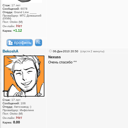
Стаж:
17 лет
Сообщений:
6078
Откуда:
Grand Line ____
Провайдер: МТС Домашний
(IXNN)
Пол: Otoko (M)
Нет
Он-лайн:
+1.12
Карма:
BekoshA
06-Дек-2010 20:50
(спустя 2 минуты)
Nexuss
Очень спасибо ^^
Стаж:
17 лет
Сообщений:
106
Откуда:
Автозавод :)
Провайдер: Инфолинк
Пол: Otoko (M)
Нет
Он-лайн:
0.00
Карма: