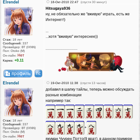
Elrendel
18-Окт-2010 22:47
(спустя 30 минут)
Hitsugaya936
ну, не обязательно же "вживую" играть, есть же
Интернет!)
...
...хотя "вживую" интереснее))
Стаж:
18 лет
Сообщений:
337
Провайдер: ВТ (IXNN)
_________________
Пол: Otoko (M)
Нет
Он-лайн:
+0.11
Карма:
Elrendel
19-Окт-2010 11:38
(спустя 13 часов)
добавил в шапку тайлы, теперь можно обсуждать
разные комбинации
например так:
Стаж:
18 лет
Сообщений:
337
+
Провайдер: ВТ (IXNN)
Пол: Otoko (M)
Нет
Он-лайн:
якуман Чуурен Потто(9 врат), в данном примере