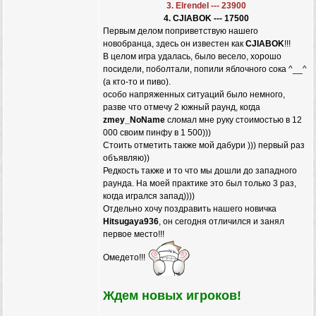
3. Elrendel --- 23900
4. CJIABOK --- 17500
Первым делом поприветствую нашего
новобранца, здесь он известен как
CJIABOK
!!!
В целом игра удалась, было весело, хорошо
посидели, поболтали, попили яблочного сока ^__^
(а кто-то и пиво).
особо напряженных ситуаций было немного,
разве что отмечу 2 южный раунд, когда
zmey_NoName
сломал мне руку стоимостью в 12
000 своим пинфу в 1 500)))
Стоить отметить также мой дабури ))) первый раз
объявляю))
Редкость также и то что мы дошли до западного
раунда. На моей практике это был только 3 раз,
когда игрался запад))))
Отдельно хочу поздравить нашего новичка
Hitsugaya936
, он сегодня отличился и занял
первое место!!!
Омедето!!!
Ждем новых игроков!