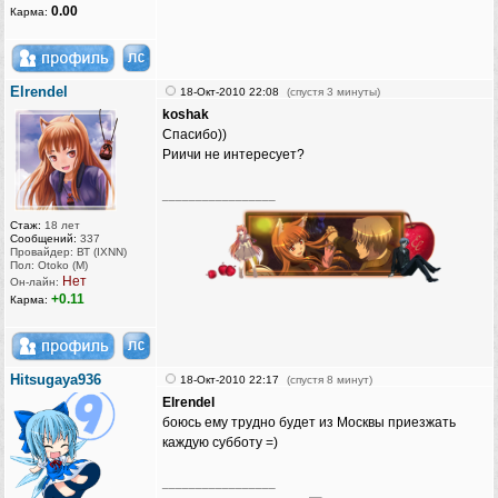
0.00
Карма:
Elrendel
18-Окт-2010 22:08
(спустя 3 минуты)
koshak
Спасибо))
Риичи не интересует?
_________________
Стаж:
18 лет
Сообщений:
337
Провайдер: ВТ (IXNN)
Пол: Otoko (M)
Нет
Он-лайн:
+0.11
Карма:
Hitsugaya936
18-Окт-2010 22:17
(спустя 8 минут)
Elrendel
боюсь ему трудно будет из Москвы приезжать
каждую субботу =)
_________________