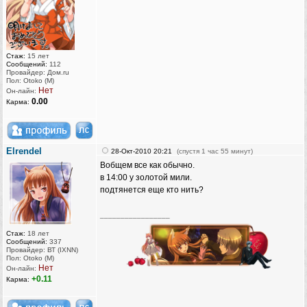
Стаж:
15 лет
Сообщений:
112
Провайдер: Дом.ru
Пол: Otoko (M)
Нет
Он-лайн:
0.00
Карма:
Elrendel
28-Окт-2010 20:21
(спустя 1 час 55 минут)
Вобщем все как обычно.
в 14:00 у золотой мили.
подтянется еще кто нить?
_________________
Стаж:
18 лет
Сообщений:
337
Провайдер: ВТ (IXNN)
Пол: Otoko (M)
Нет
Он-лайн:
+0.11
Карма: