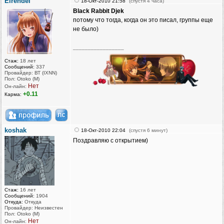
Elrendel
18-Окт-2010 21:58
(спустя 4 часа)
Black Rabbit Djek
потому что тогда, когда он это писал, группы еще
не было)
_________________
Стаж:
18 лет
Сообщений:
337
Провайдер: ВТ (IXNN)
Пол: Otoko (M)
Нет
Он-лайн:
+0.11
Карма:
koshak
18-Окт-2010 22:04
(спустя 6 минут)
Поздравляю с открытием)
Стаж:
16 лет
Сообщений:
1904
Откуда:
Откуда
Провайдер: Неизвестен
Пол: Otoko (M)
Нет
Он-лайн: