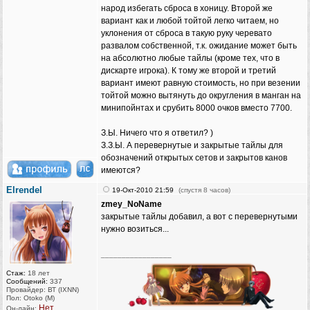
народ избегать сброса в хоницу. Второй же
вариант как и любой тойтой легко читаем, но
уклонения от сброса в такую руку черевато
развалом собственной, т.к. ожидание может быть
на абсолютно любые тайлы (кроме тех, что в
дискарте игрока). К тому же второй и третий
вариант имеют равную стоимость, но при везении
тойтой можно вытянуть до округления в манган на
минипойнтах и срубить 8000 очков вместо 7700.
З.Ы. Ничего что я ответил? )
З.З.Ы. А перевернутые и закрытые тайлы для
обозначений открытых сетов и закрытов канов
имеются?
Elrendel
19-Окт-2010 21:59
(спустя 8 часов)
zmey_NoName
закрытые тайлы добавил, а вот с перевернутыми
нужно возиться...
_________________
Стаж:
18 лет
Сообщений:
337
Провайдер: ВТ (IXNN)
Пол: Otoko (M)
Нет
Он-лайн: