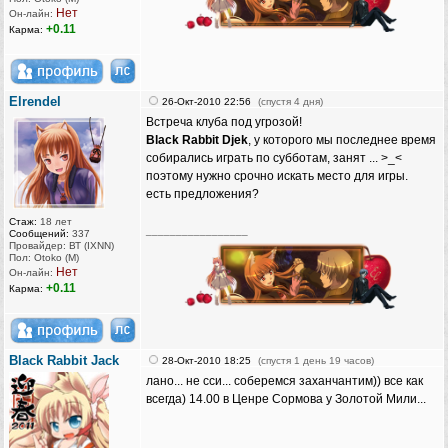
Нет
Он-лайн:
+0.11
Карма:
Elrendel
26-Окт-2010 22:56
(спустя 4 дня)
Встреча клуба под угрозой!
Black Rabbit Djek
, у которого мы последнее время
собирались играть по субботам, занят ... >_<
поэтому нужно срочно искать место для игры.
есть предложения?
Стаж:
18 лет
_________________
Сообщений:
337
Провайдер: ВТ (IXNN)
Пол: Otoko (M)
Нет
Он-лайн:
+0.11
Карма:
Black Rabbit Jack
28-Окт-2010 18:25
(спустя 1 день 19 часов)
лано... не сси... соберемся заханчантим)) все как
всегда) 14.00 в Ценре Сормова у Золотой Мили...