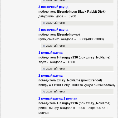
3 восточный раунд
победитель
Elrendel
(рон
Black Rabbit Djek
)
дабуриичи, дора = +3900
скрытый текст
4 восточный раунд
победитель
Elrendel
(цумо)
цумо, сананко, акадора = +8000(4000/2000)
скрытый текст
1 южный раунд
победитель
Hitsugaya936
(рон
zmey_NoName
)
якухай, акадора = +1300
скрытый текст
2 южный раунд
победитель
zmey_NoName
(рон
Elrendel
)
пинфу = +1500 + еще 1000 за чужую риичи палочку
скрытый текст
2 южный раунд 1 ренчан
победитель
Hitsugaya936
(рон
zmey_NoName
)
риичи, пинфу, акадора = +3900 + еще 300 за 1
ренчан