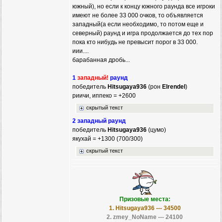
южный), но если к концу южного раунда все игроки
имеют не более 33 000 очков, то объявляется
западный(а если необходимо, то потом еще и
северный) раунд и игра продолжается до тех пор
пока кто нибудь не превысит порог в 33 000.
иии....
барабанная дробь...
1
западный!
раунд
победитель
Hitsugaya936
(рон
Elrendel
)
риичи, иппеко = +2600
скрытый текст
2 западный раунд
победитель
Hitsugaya936
(цумо)
якухай = +1300 (700/300)
скрытый текст
Призовые места:
1. Hitsugaya936 --- 34500
2. zmey_NoName --- 24100