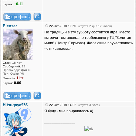
+0.11
Карма:
Elensar
22-Окт-2010 10:50
(спустя 2 дня 12 часов)
По традиции в эту субботу состоится игра. Место
встречи - остановка по требованию у ТЦ "Золотая
миля" (Центр Сормова). Желающие поучаствовать
- отписываемся.
Стаж:
18 лет
Сообщений:
28
Провайдер: Дом.ru
Пол: Otoko (M)
Нет
Он-лайн:
0.00
Карма:
Hitsugaya936
22-Окт-2010 14:02
(спустя 3 часа)
Я буду - мне понравилось =)
_________________