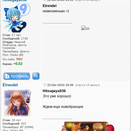
Elrendel
немноженько =)
_________________
Стаж:
17 лет
Сообщений:
1740
Откуда:
Нижний
Новгород, Центр
Сормова
Провайдер: Дом.ru
Пол: Otoko (M)
Нет
Он-лайн:
+0.02
Карма:
Elrendel
22-Окт-2010 16:46
(спустя 13 минут)
Hitsugaya936
Это уже хорошо)
Ждем еще новобранцев
_________________
Стаж:
18 лет
Сообщений:
337
Провайдер: ВТ (IXNN)
Пол: Otoko (M)