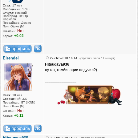
Стаж:
17 лет
Сообщений:
1740
Откуда:
Нижний
Новгород, Центр
Сормова
Провайдер: Дом.ru
Пол: Otoko (M)
Нет
Он-лайн:
+0.02
Карма:
Elrendel
22-Окт-2010 16:14
(спустя 2 часа 11 минут)
Hitsugaya936
ну как, комбинации подучил?)
_________________
Стаж:
18 лет
Сообщений:
337
Провайдер: ВТ (IXNN)
Пол: Otoko (M)
Нет
Он-лайн:
+0.11
Карма:
Hitsugaya936
22-Окт-2010 16:33
(спустя 18 минут)