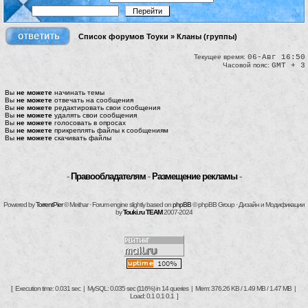
Список форумов Тоуки
»
Кланы (группы)
Текущее время:
06-Авг 16:50
Часовой пояс:
GMT + 3
Вы
не можете
начинать темы
Вы
не можете
отвечать на сообщения
Вы
не можете
редактировать свои сообщения
Вы
не можете
удалять свои сообщения
Вы
не можете
голосовать в опросах
Вы
не можете
прикреплять файлы к сообщениям
Вы
не можете
скачивать файлы
-
Правообладателям
-
Размещение рекламы
-
Powered by
TorrentPier
© Meithar · Forum engine slightly based on
phpBB
© phpBB Group · Дизайн и Модификации
by
Touki.ru TEAM
2007-2024
[ Execution time: 0.031 sec | MySQL: 0.035 sec (116%) in 14 queries | Mem: 376.26 KB / 1.49 MB / 1.47 MB |
Load: 0.1 0.1 0.1 ]