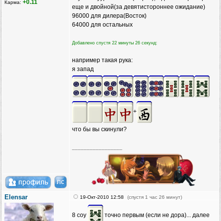
+0.11
Карма:
еще и двойной(за девятистороннее ожидание)
96000 для дилера(Восток)
64000 для остальных
Добавлено спустя 22 минуты 26 секунд:
например такая рука:
я запад
+
что бы вы скинули?
_________________
Elensar
19-Окт-2010 12:58
(спустя 1 час 26 минут)
8 соу
точно первым (если не дора)... далее