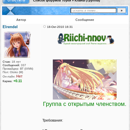
Список форумов Тоуки
»
Кланы (группы)
Автор
Сообщение
Elrendel
18-Окт-2010 16:31
Стаж:
18 лет
Сообщений:
337
Провайдер: ВТ (IXNN)
Пол: Otoko (M)
Нет
Он-лайн:
+0.11
Карма:
Группа с открытым членством.
Требования: