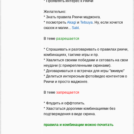
* Проявлять интерес к Риичи
Желательно:
* Знать правила Риичи маджонга.
* посмотреть
Akagi
и
Tetsuya
. Ну, если хочется
сказок и магии...
Saki
.
В теме
разрешается
* Спрашивать и разговаривать о правилах риичи,
комбинациях, тактике игры и пр.
* Хвалиться своими победами и сетовать на свои
неудачи (с прикрепленными скринами).
* Договариваться о встречах для игры "вживую"
* Делиться интересным фото/видео контентом о
Риичи и просто маджонге.
В теме
запрещается
* Флудить и оффтопить.
* Хвастаться дорогими комбинациями без
подтверждения в виде скрина.
правила и комбинации можно почитать