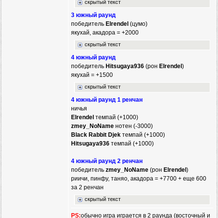
скрытый текст
3 южный раунд
победитель
Elrendel
(цумо)
якухай, акадора = +2000
скрытый текст
4 южный раунд
победитель
Hitsugaya936
(рон
Elrendel
)
якухай = +1500
скрытый текст
4 южный раунд 1 ренчан
ничья
Elrendel
темпай (+1000)
zmey_NoName
нотен (-3000)
Black Rabbit Djek
темпай (+1000)
Hitsugaya936
темпай (+1000)
4 южный раунд 2 ренчан
победитель
zmey_NoName
(рон
Elrendel
)
риичи, пинфу, таняо, акадора = +7700 + еще 600
за 2 ренчан
скрытый текст
PS:
обычно игра играется в 2 раунда (восточный и