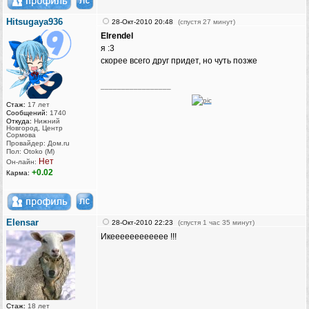
Hitsugaya936
28-Окт-2010 20:48
(спустя 27 минут)
Elrendel
я :3
скорее всего друг придет, но чуть позже
_________________
Стаж:
17 лет
Сообщений:
1740
Откуда:
Нижний
Новгород, Центр
Сормова
Провайдер: Дом.ru
Пол: Otoko (M)
Нет
Он-лайн:
+0.02
Карма:
Elensar
28-Окт-2010 22:23
(спустя 1 час 35 минут)
Икееееееееееее !!!
Стаж:
18 лет