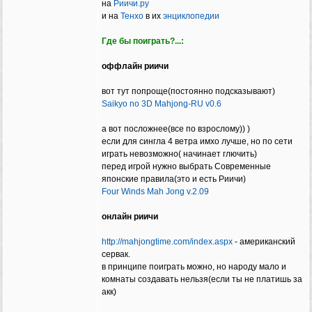
на
Риичи.ру
и на
Тенхо
в их
энциклопедии
Где бы поиграть?...:
оффлайн риичи
вот тут попроще(постоянно подсказывают)
Saikyo no 3D Mahjong-RU v0.6
а вот посложнее(все по взрослому)) )
если для сингла 4 ветра имхо лучше, но по сети
играть невозможно( начинает глючить)
перед игрой нужно выбрать Современные
японские правила(это и есть Риичи)
Four Winds Mah Jong v.2.09
онлайн риичи
http://mahjongtime.com/index.aspx
- американский
сервак.
в принципе поиграть можно, но народу мало и
комнаты создавать нельзя(если ты не платишь за
акк)