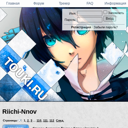
Главная
Форум
Трекер
FAQ
Информация
Запомнить
Имя:
Пароль:
Регистрация
·
Забыли пароль?
Riichi-Nnov
Страницы
:
1
,
2
,
3
...
110
,
111
,
112
След.