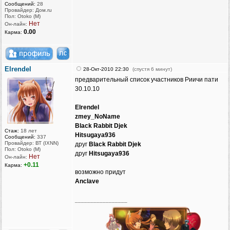
Сообщений:
28
Провайдер: Дом.ru
Пол: Otoko (M)
Нет
Он-лайн:
0.00
Карма:
Elrendel
28-Окт-2010 22:30
(спустя 6 минут)
предварительный список участников Риичи пати
30.10.10
Elrendel
zmey_NoName
Black Rabbit Djek
Стаж:
18 лет
Hitsugaya936
Сообщений:
337
Провайдер: ВТ (IXNN)
друг
Black Rabbit Djek
Пол: Otoko (M)
друг
Hitsugaya936
Нет
Он-лайн:
+0.11
Карма:
возможно придут
Anclave
_________________