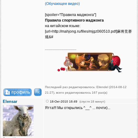
(Обучающее видео)
[spoiler="Правила маджонга"]
Правила спортивного маджонга
на китайском языке:
[url=http://mahjong.ru/files/mjgz060510.pdf]麻将竞赛
规&#
_________________
Последний раз редактировалось: Elrendel (2014-08-12
21:27), всего редактировалось 167 раз(а)
Elensar
18-Окт-2010 16:49
(спустя 18 минут)
Ятта!!! Мы открылись ^__^ ... почти)...