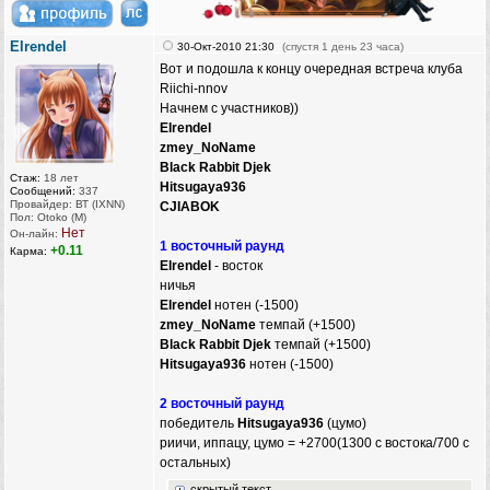
Elrendel
30-Окт-2010 21:30
(спустя 1 день 23 часа)
Вот и подошла к концу очередная встреча клуба
Riichi-nnov
Начнем с участников))
Elrendel
zmey_NoName
Black Rabbit Djek
Стаж:
18 лет
Hitsugaya936
Сообщений:
337
Провайдер: ВТ (IXNN)
CJIABOK
Пол: Otoko (M)
Нет
Он-лайн:
1 восточный раунд
+0.11
Карма:
Elrendel
- восток
ничья
Elrendel
нотен (-1500)
zmey_NoName
темпай (+1500)
Black Rabbit Djek
темпай (+1500)
Hitsugaya936
нотен (-1500)
2 восточный раунд
победитель
Hitsugaya936
(цумо)
риичи, иппацу, цумо = +2700(1300 с востока/700 с
остальных)
скрытый текст