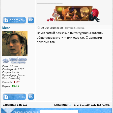
_________________
Mear
30-Окт-2010 21:34
(спустя 5 секунд)
Вам в самый раз какие ни то турниры затеять...
общеняшевские >_< или еще как. С ценными
призами там.
Стаж:
18 лет
Сообщений:
2520
Откуда:
НиНо
Провайдер: Дом.ru
Пол: Otoko (M)
Нет
Он-лайн:
+0.17
Карма:
Страница
1
из
112
Страницы
:
1
,
2
,
3
...
110
,
111
,
112
След.
Показать сообщения: