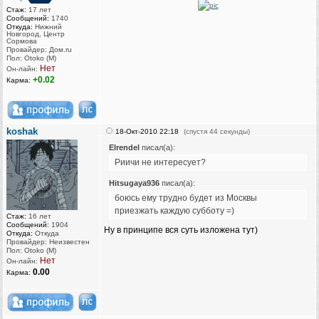
Стаж:
17 лет
Сообщений:
1740
Откуда:
Нижний
Новгород, Центр
Сормова
Провайдер: Дом.ru
Пол: Otoko (M)
Нет
Он-лайн:
+0.02
Карма:
koshak
18-Окт-2010 22:18
(спустя 44 секунды)
Elrendel
писал(а):
Риичи не интересует?
Hitsugaya936
писал(а):
боюсь ему трудно будет из Москвы
приезжать каждую субботу =)
Стаж:
16 лет
Сообщений:
1904
Ну в принципе вся суть изложена тут)
Откуда:
Откуда
Провайдер: Неизвестен
Пол: Otoko (M)
Нет
Он-лайн:
0.00
Карма: