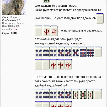
уже зависит от развития руки....
Такая рука может развиваться сразу в несколько
Стаж:
18 лет
комбинаций, но учитывая двух пар драконов
Сообщений:
28
Провайдер: Дом.ru
Пол: Otoko (M)
Нет
Он-лайн:
, т.е. потенциальные два якухая,
0.00
Карма:
оптимальным для этой руки будет
хоницу+тойтой+чун+хаку=ханеман....
но это долго... и не факт что пропрет на пины.. а
вот сложить из такой стартовой руки просто
двойной якухай+тойтой