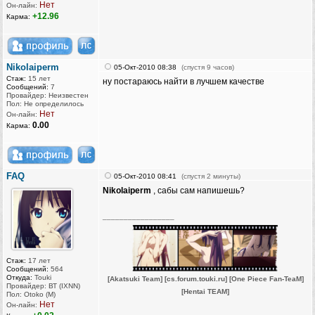
Нет
Он-лайн:
+12.96
Карма:
Nikolaiperm
05-Окт-2010 08:38
(спустя 9 часов)
Стаж:
15 лет
ну постараюсь найти в лучшем качестве
Сообщений:
7
Провайдер: Неизвестен
Пол: Не определилось
Нет
Он-лайн:
0.00
Карма:
FAQ
05-Окт-2010 08:41
(спустя 2 минуты)
Nikolaiperm
, сабы сам напишешь?
_________________
Стаж:
17 лет
Сообщений:
564
Откуда:
Touki
[Akatsuki Team]
[cs.forum.touki.ru]
[One Piece Fan-TeaM]
Провайдер: ВТ (IXNN)
[Hentai TEAM]
Пол: Otoko (M)
Нет
Он-лайн: