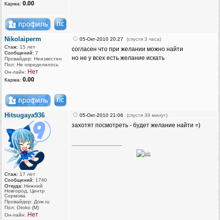
0.00
Карма:
Nikolaiperm
05-Окт-2010 20:27
(спустя 3 часа)
Стаж:
15 лет
согласен что при желании можно найти
Сообщений:
7
но не у всех есть желание искать
Провайдер: Неизвестен
Пол: Не определилось
Нет
Он-лайн:
0.00
Карма:
Hitsugaya936
05-Окт-2010 21:06
(спустя 39 минут)
захотят посмотреть - будет желание найти =)
_________________
Стаж:
17 лет
Сообщений:
1740
Откуда:
Нижний
Новгород, Центр
Сормова
Провайдер: Дом.ru
Пол: Otoko (M)
Нет
Он-лайн: