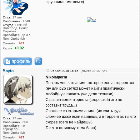
с русским поможем =)
_________________
Стаж:
17 лет
Сообщений:
1740
Откуда:
Нижний
Новгород, Центр
Сормова
Провайдер: Дом.ru
Пол: Otoko (M)
Нет
Он-лайн:
+0.02
Карма:
Sayto
05-Окт-2010 16:45
(спустя 38 минут)
Nikolaiperm
Поверь мне, что аниме, которое есть в торрентах
(ну или p2p сетях) может найти практически
любой(ну а скачать уже дело техники)...
С развитием интернета (скоростей) это не
составит труда...)
Сложнее со старыми аниме (их слить куда
сложнее даже если найдешь, а в торрентах ты его
Стаж:
17 лет
скорее всего не найдешь!)
Сообщений:
606
Провайдер: Не
Так что по моему тема баян)
определен
Пол: Otoko (M)
Нет
Он-лайн: