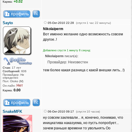
+0.02
Карма:
Sayto
05-Окт-2010 22:28
(спустя 1 час 22 минуты)
Nikolaiperm
Вот именно желание одно возможность совсем
другое..!
Добавлено спустя 1 минуту 8 секунд:
Nikolaiperm
писал(а):
Провайдер: Неизвестен
Стаж:
17 лет
тем более какая разница с какой внешки лить...!)
Сообщений:
606
Провайдер: Не
определен
Пол: Otoko (M)
Нет
Он-лайн:
0.00
Карма:
SnakeMFK
06-Окт-2010 09:17
(спустя 10 часов)
ну совсем заклевали... я, конечно, понимаю, что
инициатива наказуема, но пусть попробует...
зачем раньше времени то увольнять Оо