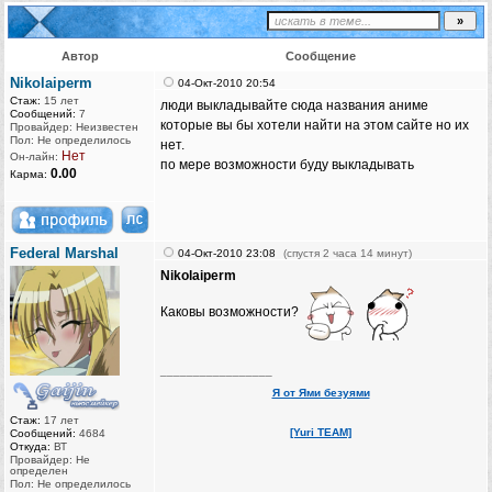
Автор
Сообщение
Nikolaiperm
04-Окт-2010 20:54
Стаж:
15 лет
люди выкладывайте сюда названия аниме
Сообщений:
7
которые вы бы хотели найти на этом сайте но их
Провайдер: Неизвестен
Пол: Не определилось
нет.
Нет
Он-лайн:
по мере возможности буду выкладывать
0.00
Карма:
Federal Marshal
04-Окт-2010 23:08
(спустя 2 часа 14 минут)
Nikolaiperm
Каковы возможности?
_________________
Я от Ями безуями
Стаж:
17 лет
[Yuri TEAM]
Сообщений:
4684
Откуда:
ВТ
Провайдер: Не
определен
Пол: Не определилось