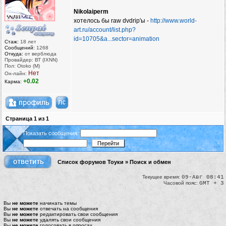
Nikolaiperm
хотелось бы raw dvdrip'ы -
http://www.world-
art.ru/account/list.php?
id=10705&a...sector=animation
Стаж:
18 лет
Сообщений:
1268
Откуда:
от верблюда
Провайдер: ВТ (IXNN)
Пол: Otoko (M)
Нет
Он-лайн:
+0.02
Карма:
Страница
1
из
1
Показать сообщения:
Список форумов Тоуки
»
Поиск и обмен
Текущее время:
09-Авг 08:41
Часовой пояс:
GMT + 3
Вы
не можете
начинать темы
Вы
не можете
отвечать на сообщения
Вы
не можете
редактировать свои сообщения
Вы
не можете
удалять свои сообщения
Вы
не можете
голосовать в опросах