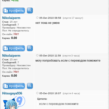
+0.02
Карма:
Nikolaiperm
05-Окт-2010 08:58
(спустя 17 минут)
Стаж:
15 лет
нет пока не умею
Сообщений:
7
Провайдер: Неизвестен
Пол: Не определилось
Нет
Он-лайн:
0.00
Карма:
Nikolaiperm
05-Окт-2010 11:59
(спустя 3 часа)
Стаж:
15 лет
могу попробовать если с переводом поможите
Сообщений:
7
Провайдер: Неизвестен
Пол: Не определилось
Нет
Он-лайн:
0.00
Карма:
Hitsugaya936
05-Окт-2010 16:07
(спустя 4 часа)
Цитата:
если с переводом помож
и
те