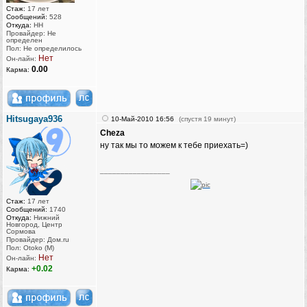
Стаж:
17 лет
Сообщений:
528
Откуда:
НН
Провайдер: Не
определен
Пол: Не определилось
Нет
Он-лайн:
0.00
Карма:
Hitsugaya936
10-Май-2010 16:56
(спустя 19 минут)
Cheza
ну так мы то можем к тебе приехать=)
_________________
Стаж:
17 лет
Сообщений:
1740
Откуда:
Нижний
Новгород, Центр
Сормова
Провайдер: Дом.ru
Пол: Otoko (M)
Нет
Он-лайн:
+0.02
Карма: