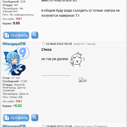
вместе покататься хD
Сообщений:
528
Откуда:
НН
Провайдер: Не
в общем буду рада съездить х) только завтра не
определен
Пол: Не определилось
получится наверное Т.т
Нет
Он-лайн:
0.00
Карма:
Hitsugaya936
10-Май-2010 08:29
(спустя 7 часов)
Cheza
не так уж далеко
)
_________________
Стаж:
17 лет
Сообщений:
1740
Откуда:
Нижний
Новгород, Центр
Сормова
Провайдер: Дом.ru
Пол: Otoko (M)
Нет
Он-лайн:
+0.02
Карма:
Hitsugaya936
10-Май-2010 10:49
(спустя 2 часа 20 минут)