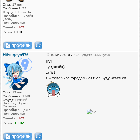
Стаж:
17 лет
Сообщений:
72
Откуда:
С Горы Оо
Провайдер: Билайн
(IXNN)
Пол: Otoko (M)
Нет
Он-лайн:
0.00
Карма:
Hitsugaya936
10-Май-2010 20:22
(спустя 34 минуты)
IIIyT
ну давай=)
arfist
я ж теперь за городом бояться буду кататься
Стаж:
17 лет
Сообщений:
1740
Откуда:
Нижний
Новгород, Центр
_________________
Сормова
Провайдер: Дом.ru
Пол: Otoko (M)
Нет
Он-лайн:
+0.02
Карма: