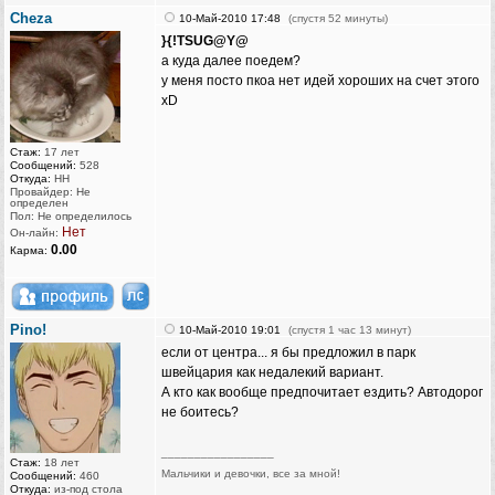
Cheza
10-Май-2010 17:48
(спустя 52 минуты)
}{!TSUG@Y@
а куда далее поедем?
у меня посто пкоа нет идей хороших на счет этого
хD
Стаж:
17 лет
Сообщений:
528
Откуда:
НН
Провайдер: Не
определен
Пол: Не определилось
Нет
Он-лайн:
0.00
Карма:
Pino!
10-Май-2010 19:01
(спустя 1 час 13 минут)
если от центра... я бы предложил в парк
швейцария как недалекий вариант.
А кто как вообще предпочитает ездить? Автодорог
не боитесь?
_________________
Стаж:
18 лет
Мальчики и девочки, все за мной!
Сообщений:
460
Откуда:
из-под стола