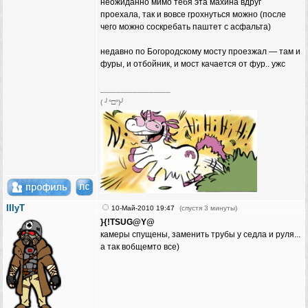
неожиданно мимо тебя эта махина вдруг
проехала, так и вовсе грохнуться можно (после
чего можно соскребать паштет с асфальта)
недавно по Богородскому мосту проезжал — там и
фуры, и отбойник, и мост качается от фур.. ужс
_________________
( ╯°□°)╯
IIIyT
10-Май-2010 19:47
(спустя 3 минуты)
}{!TSUG@Y@
камеры спущены, заменить трубы у седла и руля...
а так вобщемто все)