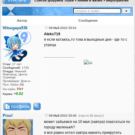
Список форумов Тоуки
»
Аниме и жизнь
»
Мероприятия
Автор
Сообщение
Hitsugaya936
09-Май-2010 20:01
Aleks719
я если катаюсь,то тока в выходные дни - где то с
утреца
_________________
Стаж:
17 лет
Сообщений:
1740
Откуда:
Нижний
Новгород, Центр
Сормова
Провайдер: Дом.ru
Пол: Otoko (M)
Нет
Он-лайн:
+0.02
Карма:
Pino!
09-Май-2010 20:40
(спустя 38 минут)
может забьемся на 10 мая (завтра) покататься по
городу маленькА?
я все равно хотел завтра какнить прикрутить