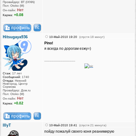
Провайдер: ВТ (IXNN)
Пол: Otoko (M)
Нет
Он-лайн:
+0.08
Карма:
Hitsugaya936
10-Май-2010 19:20
(спустя 18 минут)
Pino!
я всегда по дорогам езжу=)
_________________
Стаж:
17 лет
Сообщений:
1740
Откуда:
Нижний
Новгород, Центр
Сормова
Провайдер: Дом.ru
Пол: Otoko (M)
Нет
Он-лайн:
+0.02
Карма:
IIIyT
10-Май-2010 19:41
(спустя 21 минута)
пойду пожалуй своего коня реанимирую