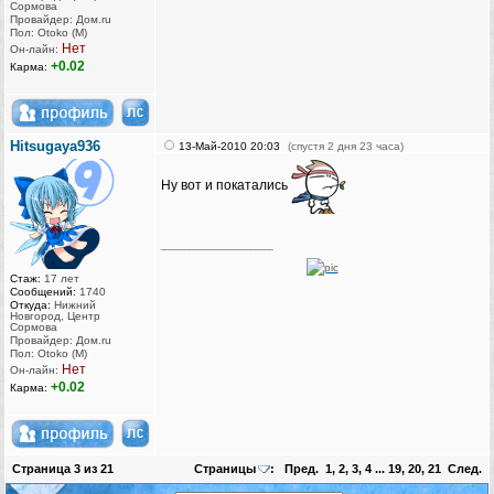
Сормова
Провайдер: Дом.ru
Пол: Otoko (M)
Нет
Он-лайн:
+0.02
Карма:
Hitsugaya936
13-Май-2010 20:03
(спустя 2 дня 23 часа)
Ну вот и покатались
_________________
Стаж:
17 лет
Сообщений:
1740
Откуда:
Нижний
Новгород, Центр
Сормова
Провайдер: Дом.ru
Пол: Otoko (M)
Нет
Он-лайн:
+0.02
Карма:
Страница
3
из
21
Страницы
:
Пред.
1
,
2
,
3
,
4
...
19
,
20
,
21
След.