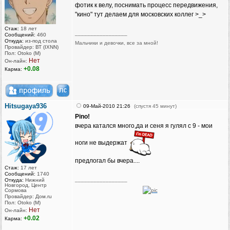
фотик к велу, поснимать процесс передвижения,
"кино" тут делаем для московских коллег >_>
Стаж:
18 лет
_________________
Сообщений:
460
Откуда:
из-под стола
Мальчики и девочки, все за мной!
Провайдер: ВТ (IXNN)
Пол: Otoko (M)
Нет
Он-лайн:
+0.08
Карма:
Hitsugaya936
09-Май-2010 21:26
(спустя 45 минут)
Pino!
вчера катался много,да и сеня я гулял с 9 - мои
ноги не выдержат
предлогал бы вчера....
Стаж:
17 лет
Сообщений:
1740
_________________
Откуда:
Нижний
Новгород, Центр
Сормова
Провайдер: Дом.ru
Пол: Otoko (M)
Нет
Он-лайн:
+0.02
Карма: