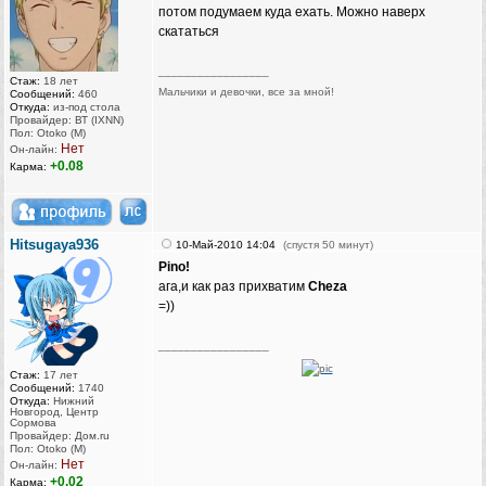
потом подумаем куда ехать. Можно наверх
скататься
_________________
Стаж:
18 лет
Мальчики и девочки, все за мной!
Сообщений:
460
Откуда:
из-под стола
Провайдер: ВТ (IXNN)
Пол: Otoko (M)
Нет
Он-лайн:
+0.08
Карма:
Hitsugaya936
10-Май-2010 14:04
(спустя 50 минут)
Pino!
ага,и как раз прихватим
Cheza
=))
_________________
Стаж:
17 лет
Сообщений:
1740
Откуда:
Нижний
Новгород, Центр
Сормова
Провайдер: Дом.ru
Пол: Otoko (M)
Нет
Он-лайн:
+0.02
Карма: