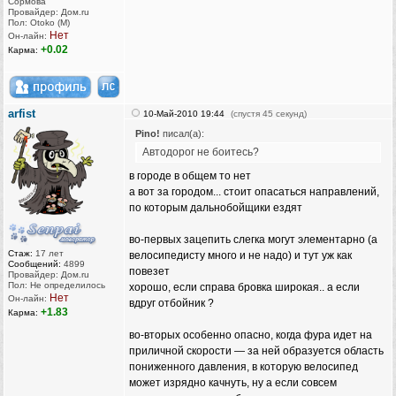
Сормова
Провайдер: Дом.ru
Пол: Otoko (M)
Нет
Он-лайн:
+0.02
Карма:
arfist
10-Май-2010 19:44
(спустя 45 секунд)
Pino!
писал(а):
Автодорог не боитесь?
в городе в общем то нет
а вот за городом... стоит опасаться направлений,
по которым дальнобойщики ездят
во-первых зацепить слегка могут элементарно (а
Стаж:
17 лет
велосипедисту много и не надо) и тут уж как
Сообщений:
4899
повезет
Провайдер: Дом.ru
Пол: Не определилось
хорошо, если справа бровка широкая.. а если
Нет
Он-лайн:
вдруг отбойник ?
+1.83
Карма:
во-вторых особенно опасно, когда фура идет на
приличной скорости — за ней образуется область
пониженного давления, в которую велосипед
может изрядно качнуть, ну а если совсем