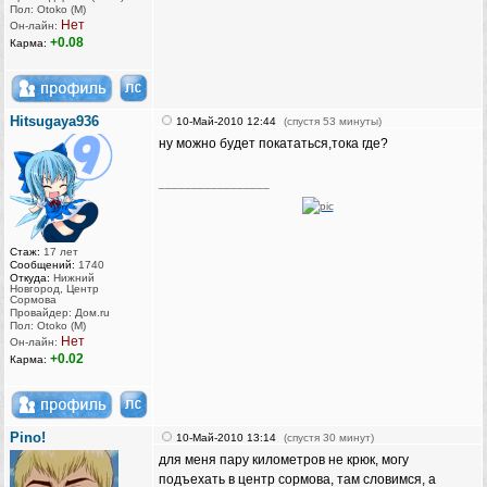
Пол: Otoko (M)
Нет
Он-лайн:
+0.08
Карма:
Hitsugaya936
10-Май-2010 12:44
(спустя 53 минуты)
ну можно будет покататься,тока где?
_________________
Стаж:
17 лет
Сообщений:
1740
Откуда:
Нижний
Новгород, Центр
Сормова
Провайдер: Дом.ru
Пол: Otoko (M)
Нет
Он-лайн:
+0.02
Карма:
Pino!
10-Май-2010 13:14
(спустя 30 минут)
для меня пару километров не крюк, могу
подъехать в центр сормова, там словимся, а