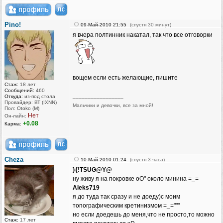
Pino!
09-Май-2010 21:55
(спустя 30 минут)
я вчера полтинник накатал, так что все отговорки
вощем если есть желающие, пишите
Стаж:
18 лет
Сообщений:
460
_________________
Откуда:
из-под стола
Провайдер: ВТ (IXNN)
Мальчики и девочки, все за мной!
Пол: Otoko (M)
Нет
Он-лайн:
+0.08
Карма:
Cheza
10-Май-2010 01:24
(спустя 3 часа)
}{!TSUG@Y@
ну живу я на покровке оО" около минина =_=
Aleks719
я до туда так сразу и не доеду)с моим
топографическим кретинизмом =_="""
но если доедешь до меня,что не просто,то можно
Стаж:
17 лет