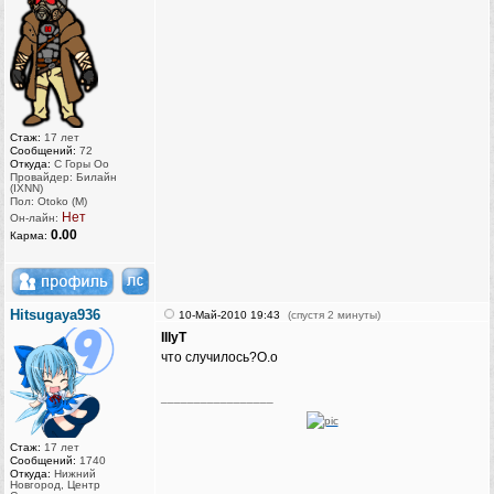
Стаж:
17 лет
Сообщений:
72
Откуда:
С Горы Оо
Провайдер: Билайн
(IXNN)
Пол: Otoko (M)
Нет
Он-лайн:
0.00
Карма:
Hitsugaya936
10-Май-2010 19:43
(спустя 2 минуты)
IIIyT
что случилось?О.о
_________________
Стаж:
17 лет
Сообщений:
1740
Откуда:
Нижний
Новгород, Центр