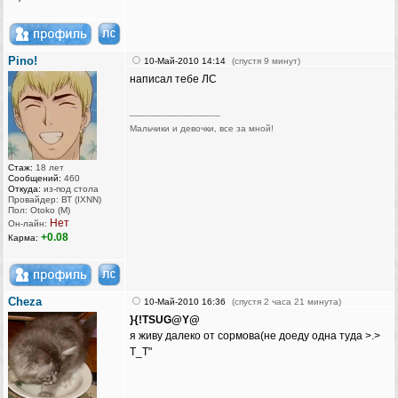
Pino!
10-Май-2010 14:14
(спустя 9 минут)
написал тебе ЛС
_________________
Мальчики и девочки, все за мной!
Стаж:
18 лет
Сообщений:
460
Откуда:
из-под стола
Провайдер: ВТ (IXNN)
Пол: Otoko (M)
Нет
Он-лайн:
+0.08
Карма:
Cheza
10-Май-2010 16:36
(спустя 2 часа 21 минута)
}{!TSUG@Y@
я живу далеко от сормова(не доеду одна туда >.>
Т_Т"