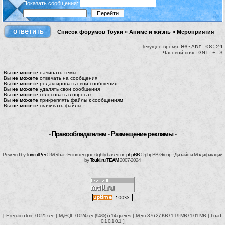
Показать сообщения:
Список форумов Тоуки
»
Аниме и жизнь
»
Мероприятия
Текущее время:
06-Авг 08:24
Часовой пояс:
GMT + 3
Вы
не можете
начинать темы
Вы
не можете
отвечать на сообщения
Вы
не можете
редактировать свои сообщения
Вы
не можете
удалять свои сообщения
Вы
не можете
голосовать в опросах
Вы
не можете
прикреплять файлы к сообщениям
Вы
не можете
скачивать файлы
-
Правообладателям
-
Размещение рекламы
-
Powered by
TorrentPier
© Meithar · Forum engine slightly based on
phpBB
© phpBB Group · Дизайн и Модификации
by
Touki.ru TEAM
2007-2024
[ Execution time: 0.025 sec | MySQL: 0.024 sec (94%) in 14 queries | Mem: 376.27 KB / 1.19 MB / 1.01 MB | Load:
0.1 0.1 0.1 ]