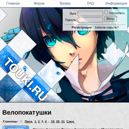
Главная
Форум
Трекер
FAQ
Информация
Запомнить
Имя:
Пароль:
Регистрация
·
Забыли пароль?
Велопокатушки
Страницы
:
Пред.
1
,
2
,
3
,
4
...
19
,
20
,
21
След.