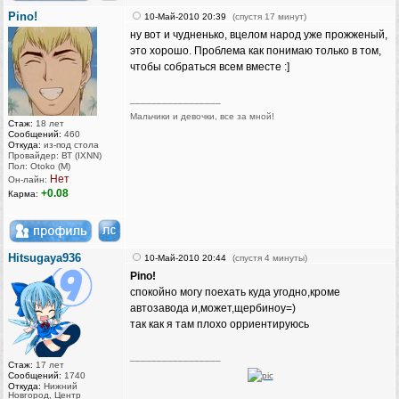
Pino!
10-Май-2010 20:39
(спустя 17 минут)
ну вот и чудненько, вцелом народ уже прожженый,
это хорошо. Проблема как понимаю только в том,
чтобы собраться всем вместе :]
_________________
Мальчики и девочки, все за мной!
Стаж:
18 лет
Сообщений:
460
Откуда:
из-под стола
Провайдер: ВТ (IXNN)
Пол: Otoko (M)
Нет
Он-лайн:
+0.08
Карма:
Hitsugaya936
10-Май-2010 20:44
(спустя 4 минуты)
Pino!
спокойно могу поехать куда угодно,кроме
автозавода и,может,щербиноу=)
так как я там плохо орриентируюсь
_________________
Стаж:
17 лет
Сообщений:
1740
Откуда:
Нижний
Новгород, Центр