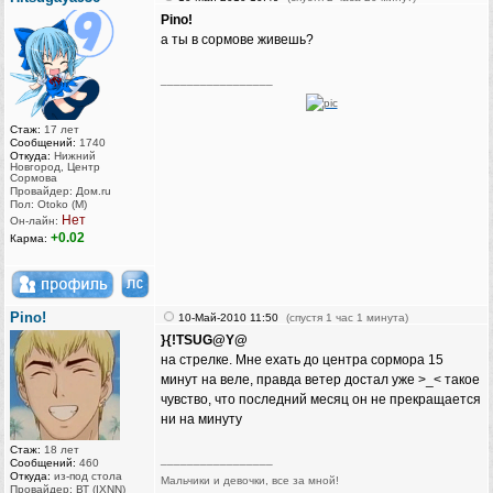
Pino!
а ты в сормове живешь?
_________________
Стаж:
17 лет
Сообщений:
1740
Откуда:
Нижний
Новгород, Центр
Сормова
Провайдер: Дом.ru
Пол: Otoko (M)
Нет
Он-лайн:
+0.02
Карма:
Pino!
10-Май-2010 11:50
(спустя 1 час 1 минута)
}{!TSUG@Y@
на стрелке. Мне ехать до центра сормора 15
минут на веле, правда ветер достал уже >_< такое
чувство, что последний месяц он не прекращается
ни на минуту
Стаж:
18 лет
_________________
Сообщений:
460
Откуда:
из-под стола
Мальчики и девочки, все за мной!
Провайдер: ВТ (IXNN)