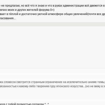
не предлагаю, но всё что я знаю и что в руках администрации всё движется
 лично моих и других жителей форума 0=)
вает в тёплой и достаточно уютной атмосфере общих увлечений(почти все дру
ласования...
ажа словесок смотрится странным ограничение на исключительно аниме-темы,
анностью к какому-либо творению гуру японского искусства...(но не вижу в
просе с тобой полностью согласен ^_^