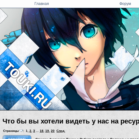
Главная
Форум
Что бы вы хотели видеть у нас на ресу
Страницы
:
1
,
2
,
3
...
18
,
19
,
20
След.