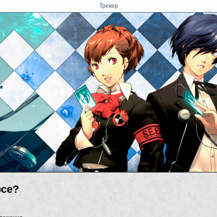
Трекер
рсе?