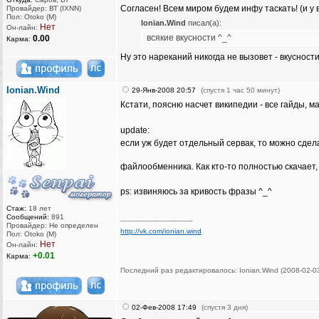
Согласен! Всем миром будем инфу таскать! (и у 
Провайдер: ВТ (IXNN)
Пол: Otoko (M)
Ionian.Wind
писал(а):
Нет
Он-лайн:
всякие вкусности ^_^
0.00
Карма:
Ну это нареканий никогда не вызовет - вкусности
Ionian.Wind
29-Янв-2008 20:57
(спустя 1 час 50 минут)
Кстати, поясню насчет википедии - все гайды, м
update:
если уж будет отдельный сервак, то можно сдел
файлообменника. Как кто-то полностью скачает,
ps: извиняюсь за кривость фразы ^_^
Стаж:
18 лет
Сообщений:
891
_________________
Провайдер: Не определен
http://vk.com/ionian.wind
Пол: Otoko (M)
Нет
Он-лайн:
+0.01
Карма:
Последний раз редактировалось: Ionian.Wind (2008-02-03
02-Фев-2008 17:49
(спустя 3 дня)