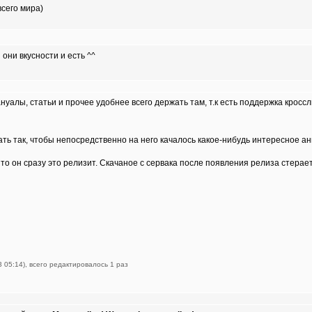
всего мира)
 они вкусности и есть ^^
ануалы, статьи и прочее удобнее всего держать там, т.к есть поддержка крос
ать так, чтобы непосредственно на него качалось какое-нибудь интересное ан
 то он сразу это релизит. Скачаное с сервака после появления релиза стера
 05:14), всего редактировалось 1 раз