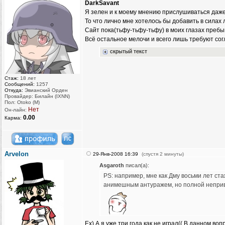
DarkSavant
Я зелен и к моему мнению прислушиваться даже 
То что лично мне хотелось бы добавить в силах
Сайт пока(тьфу-тьфу-тьфу) в моих глазах пребы
Всё остальное мелочи и всего лишь требуют сог
скрытый текст
Стаж:
18 лет
Сообщений:
1257
Откуда:
Эвианский Орден
Провайдер: Билайн (IXNN)
Пол: Otoko (M)
Нет
Он-лайн:
0.00
Карма:
Arvelon
29-Янв-2008 16:39
(спустя 2 минуты)
Asgaroth
писал(а):
PS: например, мне как Дму восьми лет ст
анимешным антуражем, но полной непривяз
Ех) А я уже три года как не играл(( В данном во