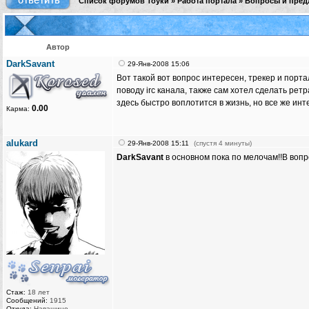
Список форумов Тоуки
»
Работа портала
»
Вопросы и пред
Автор
DarkSavant
29-Янв-2008 15:06
Вот такой вот вопрос интересен, трекер и порта
поводу irc канала, также сам хотел сделать рет
здесь быстро воплотится в жизнь, но все же ин
0.00
Карма:
alukard
29-Янв-2008 15:11
(спустя 4 минуты)
DarkSavant
в основном пока по мелочам!!В вопро
Стаж:
18 лет
Сообщений:
1915
Откуда:
Навашино