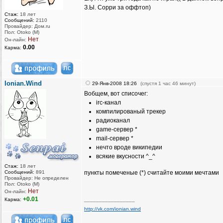
З.Ы. Сорри за оффтоп)
Стаж:
18 лет
Сообщений:
2110
Провайдер: Дом.ru
Пол: Otoko (M)
Нет
Он-лайн:
0.00
Карма:
Ionian.Wind
29-Янв-2008 18:26
(спустя 1 час 46 минут)
Вобщем, вот списочег:
irc-канал
компилированый трекер
радиоканал
game-сервер *
mail-сервер *
нечто вроде википедии
всякие вкусности ^_^
Стаж:
18 лет
Сообщений:
891
пункты помеченые (*) считайте моими мечтами
Провайдер: Не определен
Пол: Otoko (M)
Нет
Он-лайн:
+0.01
Карма:
_________________
http://vk.com/ionian.wind