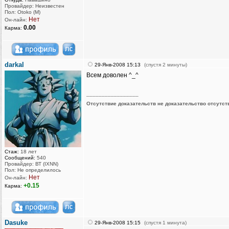
Провайдер: Неизвестен
Пол: Otoko (M)
Нет
Он-лайн:
0.00
Карма:
darkal
29-Янв-2008 15:13
(спустя 2 минуты)
Всем доволен ^_^
_________________
Отсутствие доказательств не доказательство отсутст
Стаж:
18 лет
Сообщений:
540
Провайдер: ВТ (IXNN)
Пол: Не определилось
Нет
Он-лайн:
+0.15
Карма:
Dasuke
29-Янв-2008 15:15
(спустя 1 минута)