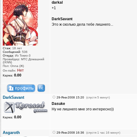
darkal
+1
DarkSavant
Это ж сколько дела тебе лишнего...
Стаж:
18 лет
Сообщений:
536
Откуда:
Из Токио-3
Провайдер: МТС Домашний
(IXNN)
Пол: Onna (Ж)
Нет
Он-лайн:
0.00
Карма:
DarkSavant
29-Янв-2008 15:20
(спустя 5 минут)
Dasuke
Ну не лишнего мне это интересно))
0.00
Карма:
Asgaroth
29-Янв-2008 16:36
(спустя 1 час 16 минут)