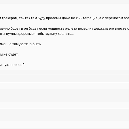
рекером, так как там буду пролемы даже не с интеграцие, а с переносом всег
менно будет и он будет если мощность железа позволит держать его вместе с 
нты нужны здоровые чтобы музыку хранить...
именно там должно быть...
ем не будет.
 и нужен ли он?