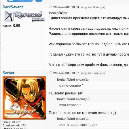
DarkSavant
29-Янв-2008 19:04
(спустя 38 минут)
Ionian.Wind
Единственная проблема будет с компилируемым т
0.00
Карма:
Насчет game сервера надо подумать, какой он и
Радиоканал в принципе несложно вот только ви
Wiki хорошая весчь вот только надо решить что 
irc канал нужен это точно, но тут я думаю пробл
А вот с mail сервером проблем больно много, да
Serber
29-Янв-2008 19:07
(спустя 3 минуты)
Ionian.Wind
писал(а):
game-сервер *
+1, всеми руками за!
Ionian.Wind
писал(а):
mail-сервер *
Тоже неплохо но не критично если нет ; )
Ionian.Wind
писал(а):
Стаж:
18 лет
нечто вроде википедии
Сообщений:
472
Откуда:
Саров, ВТ