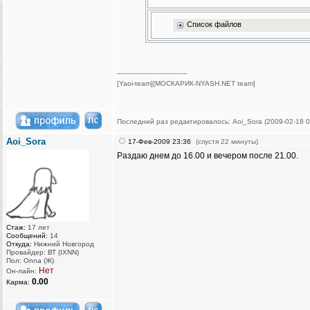
Список файлов
_________________
[Yaoi-team][МОСКАРИК-NYASH.NET team]
Последний раз редактировалось: Aoi_Sora (2009-02-18 00
Aoi_Sora
17-Фев-2009 23:36
(спустя 22 минуты)
Раздаю днем до 16.00 и вечером после 21.00.
Стаж:
17 лет
Сообщений:
14
Откуда:
Нижний Новгород
Провайдер: ВТ (IXNN)
Пол: Onna (Ж)
Нет
Он-лайн:
0.00
Карма: