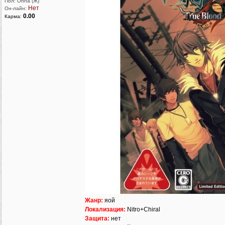
Пол: Onna (Ж)
Нет
Он-лайн:
0.00
Карма:
Жанр:
яой
Локализация:
Nitro+Сhiral
Защита:
нет