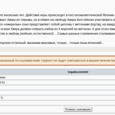
 несколько лет. Действие игры происходит в постапокалиптической Японии.
ет Акиру из тюрьмы, но в обмен на свободу Акира был обязан участвовать в и
о «ожерелье» (оно представляет собой цепочку с жетонами dog tag, на каждо
в игре Акира должен собрать набор из 4 королей на жетонах. А для этого ему 
тво и любовь (яойная, естественно!) ... Самые разные стремления сталкиваютс
ндтрек отличный, мальчики красивые, только... только язык японский...
скачанный по ссылкам ниже торрент не будет учитываться в вашем личном п
togainu.torrent
ован
3:41
:
7
)