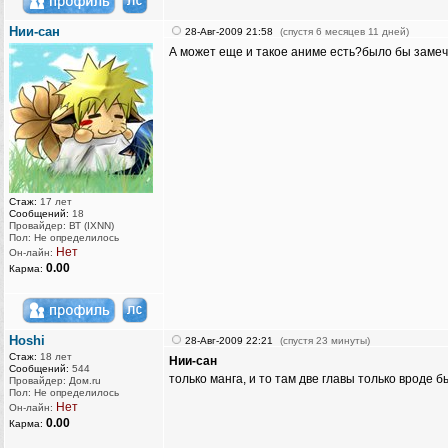
Нии-сан
28-Авг-2009 21:58
(спустя 6 месяцев 11 дней)
А может еще и такое аниме есть?было бы замеч
Стаж:
17 лет
Сообщений:
18
Провайдер: ВТ (IXNN)
Пол: Не определилось
Нет
Он-лайн:
0.00
Карма:
Hoshi
28-Авг-2009 22:21
(спустя 23 минуты)
Стаж:
18 лет
Нии-сан
Сообщений:
544
только манга, и то там две главы только вроде б
Провайдер: Дом.ru
Пол: Не определилось
Нет
Он-лайн:
0.00
Карма: