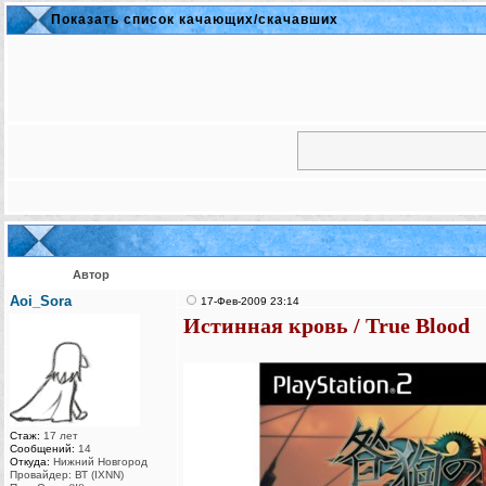
Показать список качающих/скачавших
Автор
Aoi_Sora
17-Фев-2009 23:14
Истинная кровь / True Blood
Стаж:
17 лет
Сообщений:
14
Откуда:
Нижний Новгород
Провайдер: ВТ (IXNN)