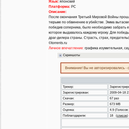
Язык:
японский
Платформа:
PC
Описание:
После окончания Третьей Мировой Войны прошло
тюрьме по обвинению в убийстве. Эмма вытаскива
победив соперника, было необходимо забрать ег
которое выдавалось каждому игроку. Для победы 
драг-дилера страны. Страсть, страх, предательс
©torrents.ru
Личное впечатление:
графика изумительная, сау
Скриншоты
Внимание! Вы не авторизировались - 
Трекер:
Зарегистрир
Зарегистрирован:
2009-04-18 2
Скачан:
67 раз
Размер:
673 MB
Оценка:
4.9
(Голосов
Поблагодарили:
18
(
список
)