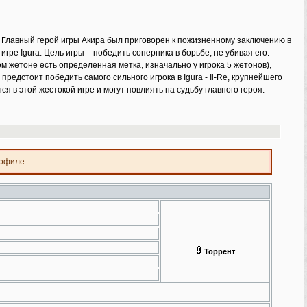
 Главный герой игры Акира был приговорен к пожизненному заключению в
гре Igura. Цель игры – победить соперника в борьбе, не убивая его.
м жетоне есть определенная метка, изначально у игрока 5 жетонов),
предстоит победить самого сильного игрока в Igura - Il-Re, крупнейшего
я в этой жестокой игре и могут повлиять на судьбу главного героя.
рофиле.
Торрент