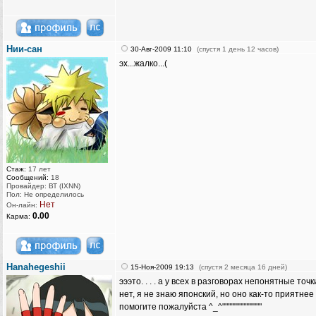
Нии-сан
30-Авг-2009 11:10
(спустя 1 день 12 часов)
эх...жалко...(
Стаж:
17 лет
Сообщений:
18
Провайдер: ВТ (IXNN)
Пол: Не определилось
Нет
Он-лайн:
0.00
Карма:
Hanahegeshii
15-Ноя-2009 19:13
(спустя 2 месяца 16 дней)
эээто. . . . а у всех в разговорах непонятные 
нет, я не знаю японский, но оно как-то приятнее 
помогите пожалуйста ^_^""""""""""""""