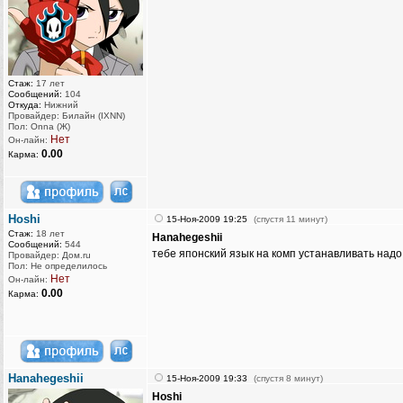
Стаж:
17 лет
Сообщений:
104
Откуда:
Нижний
Провайдер: Билайн (IXNN)
Пол: Onna (Ж)
Нет
Он-лайн:
0.00
Карма:
Hoshi
15-Ноя-2009 19:25
(спустя 11 минут)
Стаж:
18 лет
Hanahegeshii
Сообщений:
544
тебе японский язык на комп устанавливать надо.
Провайдер: Дом.ru
Пол: Не определилось
Нет
Он-лайн:
0.00
Карма:
Hanahegeshii
15-Ноя-2009 19:33
(спустя 8 минут)
Hoshi