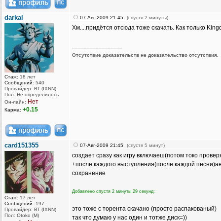
darkal
07-Авг-2009 21:45
(спустя 2 минуты)
Хм....придётся отсюда тоже скачать. Как только Kingd
_________________
Отсутствие доказательств не доказательство отсутствия.
Стаж:
18 лет
Сообщений:
540
Провайдер: ВТ (IXNN)
Пол: Не определилось
Нет
Он-лайн:
+0.15
Карма:
card151355
07-Авг-2009 21:45
(спустя 5 минут)
создает сразу как игру включаеш(потом токо провер
+после каждого выступления(после каждой песни)
сохранение
Добавлено спустя 2 минуты 29 секунд:
Стаж:
17 лет
Сообщений:
197
это тоже с торента скачано (просто распакованый)
Провайдер: ВТ (IXNN)
Пол: Otoko (M)
так что думаю у нас один и тотже диск=))