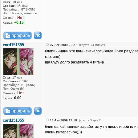
Стаж:
18 лет
Сообщений:
540
Провайдер: ВТ (IXNN)
Пол: Не определилось
Нет
Он-лайн:
+0.15
Карма:
card151355
07-Авг-2009 22:27
(спустя 13 минут)
бллиииииннн что вам некачалось когда 2гига раздов
корзине)
ща буду долго раздавать 4 гига=((
Стаж:
17 лет
Сообщений:
197
Провайдер: ВТ (IXNN)
Пол: Otoko (M)
Нет
Он-лайн:
0.00
Карма:
card151355
13-Авг-2009 17:18
(спустя 5 дней)
блин darkal напиши заработал у тя диск с игрой или 
очень интересно=))))