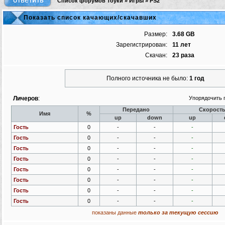
Список форумов Тоуки
»
Игры
»
PS2
Показать список качающих/скачавших
Размер:
3.68 GB
Зарегистрирован:
11 лет
Скачан:
23 раза
Полного источника не было:
1 год
Личеров
:
Упорядочить 
Передано
Скорост
Имя
%
up
down
up
Гость
0
-
-
-
Гость
0
-
-
-
Гость
0
-
-
-
Гость
0
-
-
-
Гость
0
-
-
-
Гость
0
-
-
-
Гость
0
-
-
-
Гость
0
-
-
-
показаны данные
только за текущую сессию