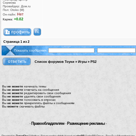
Сормова
Провайдер: Дом.ru
Пол: Otoko (M)
Нет
Он-лайн:
+0.02
Карма:
Страница
1
из
2
Показать сообщения:
Список форумов Тоуки
»
Игры
»
PS2
Вы
не можете
начинать темы
Вы
не можете
отвечать на сообщения
Вы
не можете
редактировать свои сообщения
Вы
не можете
удалять свои сообщения
Вы
не можете
голосовать в опросах
Вы
не можете
прикреплять файлы к сообщениям
Вы
можете
скачивать файлы
-
Правообладателям
-
Размещение рекламы
-
Powered by
TorrentPier
© Meithar · Forum engine slightly based on
phpBB
© phpBB Group · Дизайн и Модификации