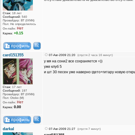
Стаж:
18 лет
Сообщений:
540
Провайдер: ВТ (IXNN)
Пол: Не определилось
Нет
Он-лайн:
+0.15
Карма:
card151355
07-Авг-2009 21:20
(спустя 2 часа 16 минут)
у мя на сони2 все сохраняется =))
уже клуб 5
и шт 30 песен уже наверно гдето+гитару новую откр
Стаж:
17 лет
Сообщений:
197
Провайдер: ВТ (IXNN)
Пол: Otoko (M)
Нет
Он-лайн:
0.00
Карма:
darkal
07-Авг-2009 21:27
(спустя 7 минут)