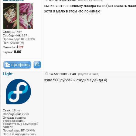
смахивает на поломку лазера на пс(так сказать лазе
хотя я мало в этом что понимаю
Стаж:
17 лет
Сообщений:
197
Провайдер: ВТ (IXNN)
Пол: Otoko (M)
Нет
Он-лайн:
0.00
Карма:
Light
14-Авг-2009 21:48
(спустя 3 часа)
взял 500 рублей и сходил в денди =)
Стаж:
18 лет
Сообщений:
2296
Откуда:
ошибка
отображения...
обратитесь к админской
панели
Провайдер: ВТ (IXNN)
Пол: Не определилось