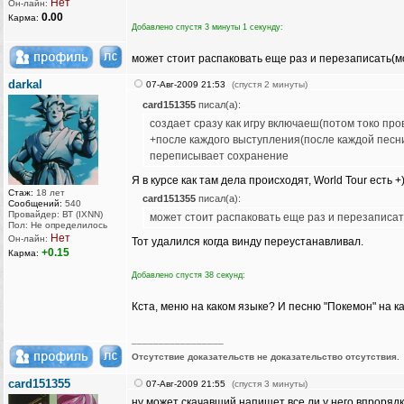
Нет
Он-лайн:
0.00
Карма:
Добавлено спустя 3 минуты 1 секунду:
может стоит распаковать еще раз и перезаписать(м
darkal
07-Авг-2009 21:53
(спустя 2 минуты)
card151355
писал(а):
создает сразу как игру включаеш(потом токо про
+после каждого выступления(после каждой песн
переписывает сохранение
Я в курсе как там дела происходят, World Tour есть +
Стаж:
18 лет
card151355
писал(а):
Сообщений:
540
Провайдер: ВТ (IXNN)
может стоит распаковать еще раз и перезаписат
Пол: Не определилось
Нет
Он-лайн:
Тот удалился когда винду переустанавливал.
+0.15
Карма:
Добавлено спустя 38 секунд:
Кста, меню на каком языке? И песню "Покемон" на к
_________________
Отсутствие доказательств не доказательство отсутствия.
card151355
07-Авг-2009 21:55
(спустя 3 минуты)
ну может скачавший напишет все ли у него впрорядк