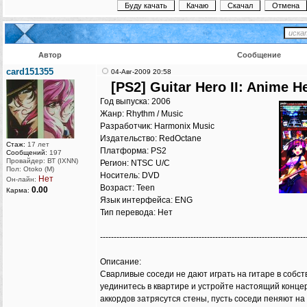
Автор
Сообщение
card151355
04-Авг-2009 20:58
[PS2] Guitar Hero II: Anime 
Год выпуска: 2006
Жанр: Rhythm / Music
Разработчик: Harmonix Music
Издательство: RedOctane
Стаж:
17 лет
Платформа: PS2
Сообщений:
197
Провайдер: ВТ (IXNN)
Регион: NTSC U/C
Пол: Otoko (M)
Носитель: DVD
Нет
Он-лайн:
Возраст: Teen
0.00
Карма:
Язык интерфейса: ENG
Тип перевода: Нет
---------------------------------------------------------------------------
Описание:
Сварливые соседи не дают играть на гитаре в собст
уединитесь в квартире и устройте настоящий конце
аккордов затрясутся стены, пусть соседи пеняют на с