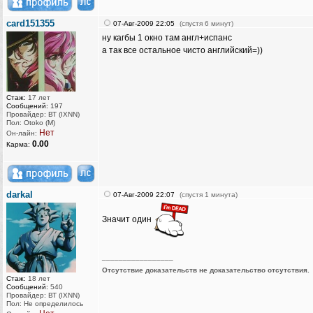
card151355
07-Авг-2009 22:05
(спустя 6 минут)
ну кагбы 1 окно там англ+испанс
а так все остальное чисто английский=))
Стаж:
17 лет
Сообщений:
197
Провайдер: ВТ (IXNN)
Пол: Otoko (M)
Нет
Он-лайн:
0.00
Карма:
darkal
07-Авг-2009 22:07
(спустя 1 минута)
Значит один
_________________
Отсутствие доказательств не доказательство отсутствия.
Стаж:
18 лет
Сообщений:
540
Провайдер: ВТ (IXNN)
Пол: Не определилось