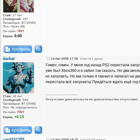
Стаж:
17 лет
Сообщений:
197
Провайдер: ВТ (IXNN)
Пол: Otoko (M)
Нет
Он-лайн:
0.00
Карма:
darkal
14-Авг-2009 17:28
(спустя 1 день)
Гомен, гомен. У меня год назад PS2 перестала запус
уже был Xbox360 и я забил так сказать. Но два мес
их запускать. Но как только я скачал и записал на дис
перестала всё запускать( Придёться ждать ещё год 
_________________
Стаж:
18 лет
Отсутствие доказательств не доказательство отсутствия.
Сообщений:
540
Провайдер: ВТ (IXNN)
Пол: Не определилось
Нет
Он-лайн:
+0.15
Карма:
card151355
14-Авг-2009 18:25
(спустя 56 минут)