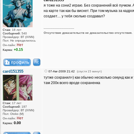
card151355
я тоже на сони2 играю. Без сохранений всё пучком. 
на карте так как бы виснет. При том музыка за кадром
создает.... у тебя сколько создавал?
_________________
Стаж:
18 лет
Отсутствие доказательств не доказательство отсутствия.
Сообщений:
540
Провайдер: ВТ (IXNN)
Пол: Не определилось
Нет
Он-лайн:
+0.15
Карма:
card151355
07-Авг-2009 21:42
(спустя 15 минут)
тутже сохранил=) как обычно несколько секунд как и 
там 200к всего вроде сохраненка
Стаж:
17 лет
Сообщений:
197
Провайдер: ВТ (IXNN)
Пол: Otoko (M)
Нет
Он-лайн:
0.00
Карма: