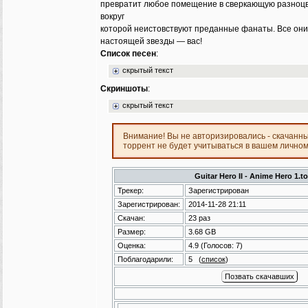
превратит любое помещение в сверкающую разноцв
вокруг
которой неистовствуют преданные фанаты. Все они
настоящей звезды — вас!
Список песен
:
скрытый текст
Скриншоты
:
скрытый текст
Внимание! Вы не авторизировались - скачанн
торрент не будет учитываться в вашем лично
Guitar Hero II - Anime Hero 1.to
Трекер:
Зарегистрирован
Зарегистрирован:
2014-11-28 21:11
Скачан:
23 раз
Размер:
3.68 GB
Оценка:
4.9
(Голосов:
7
)
Поблагодарили:
5
(
список
)