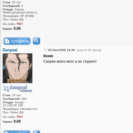
Стаж:
16 лет
Сообщений:
2
Откуда:
Саров,
Нижегородская область
Провайдер: ВТ (IXNN)
Пол: Otoko (M)
Нет
Он-лайн:
0.00
Карма:
Danpeal
02-Ноя-2009 19:39
(спустя 10 часов)
Ronin
Скорее всего мозг а не торрент
Стаж:
18 лет
Сообщений:
384
Откуда:
Сенди -
10.128.66.186
Провайдер: Неизвестен
Пол: Otoko (M)
Нет
Он-лайн:
0.00
Карма: