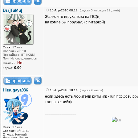
Dzr]TuMu[
15-Апр-2010 08:18
(спустя 5 месяцев 12 дней)
Жалко что игруха тока на ПС(((
на компе бы порубал)) с гитаркой)
Стаж:
17 лет
Сообщений:
10
Провайдер: ВТ (IXNN)
Пол: Не определилось
Нет
Он-лайн:
0.00
Карма:
Hitsugaya936
15-Апр-2010 18:14
(спустя 9 часов)
если здесь есть любители ритм игр - [url]http://osu.ppy.
так,на всякий=)
_________________
Стаж:
17 лет
Сообщений:
1740
Откуда:
Нижний
Новгород, Центр