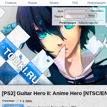
Главная
Форум
Трекер
FAQ
Информация
Запомнить
Имя:
Пароль:
Регистрация
·
Забыли пароль?
[PS2] Guitar Hero II: Anime Hero [NTSC/E
Страницы
:
1
,
2
След.