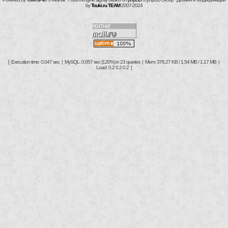
by
Touki.ru TEAM
2007-2024
[ Execution time: 0.047 sec | MySQL: 0.057 sec (120%) in 23 queries | Mem: 376.27 KB / 1.54 MB / 1.17 MB |
Load: 0.2 0.2 0.2 ]