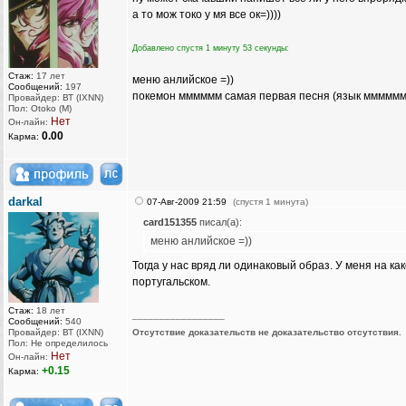
а то мож токо у мя все ок=))))
Добавлено спустя 1 минуту 53 секунды:
Стаж:
17 лет
меню анлийское =))
Сообщений:
197
покемон мммммм самая первая песня (язык ммммм
Провайдер: ВТ (IXNN)
Пол: Otoko (M)
Нет
Он-лайн:
0.00
Карма:
darkal
07-Авг-2009 21:59
(спустя 1 минута)
card151355
писал(а):
меню анлийское =))
Тогда у нас вряд ли одинаковый образ. У меня на ка
португальском.
Стаж:
18 лет
_________________
Сообщений:
540
Провайдер: ВТ (IXNN)
Отсутствие доказательств не доказательство отсутствия.
Пол: Не определилось
Нет
Он-лайн:
+0.15
Карма: