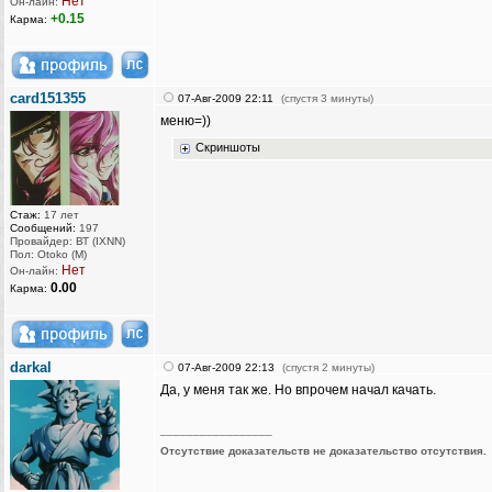
Нет
Он-лайн:
+0.15
Карма:
card151355
07-Авг-2009 22:11
(спустя 3 минуты)
меню=))
Скриншоты
Стаж:
17 лет
Сообщений:
197
Провайдер: ВТ (IXNN)
Пол: Otoko (M)
Нет
Он-лайн:
0.00
Карма:
darkal
07-Авг-2009 22:13
(спустя 2 минуты)
Да, у меня так же. Но впрочем начал качать.
_________________
Отсутствие доказательств не доказательство отсутствия.