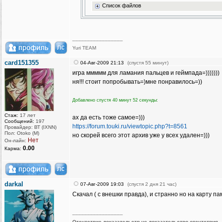
Список файлов
_________________
Yuri TEAM
card151355
04-Авг-2009 21:13
(спустя 55 минут)
игра ммммм для ламания пальцев и геймпада=)))))))
ня!!! стоит попробывать=)мне понравилось=))
Добавлено спустя 40 минут 52 секунды:
Стаж:
17 лет
ах да есть тоже самое=)))
Сообщений:
197
https://forum.touki.ru/viewtopic.php?t=8561
Провайдер: ВТ (IXNN)
Пол: Otoko (M)
но скорей всего этот архив уже у всех удален=)))
Нет
Он-лайн:
0.00
Карма:
darkal
07-Авг-2009 19:03
(спустя 2 дня 21 час)
Скачал ( с внешки правда), и странно но на карту па
_________________
Отсутствие доказательств не доказательство отсутствия.