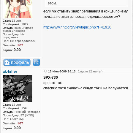
этом.
если уж ставить знак препинания в конце, почему
точка а не знак вопроса, поделись секретом?
Стаж:
18 лет
Сообщений:
1027
http://www.nntt.org/viewtopic.php?t=41910
Откуда:
im in ur drivez
erasin ur doujinz
Провайдер: Не
определен
Пол: Не определилось
Нет
Он-лайн:
0.00
Карма:
ak-killer
13-Июл-2009 19:13
(спустя 12 минут)
SPX-730
просто так.
спасибо.хотя скачать с сенди так и не получается.
Стаж:
17 лет
Сообщений:
159
Откуда:
Нижний Новгород
Провайдер: ВТ (IXNN)
Пол: Otoko (M)
Нет
Он-лайн:
0.00
Карма: