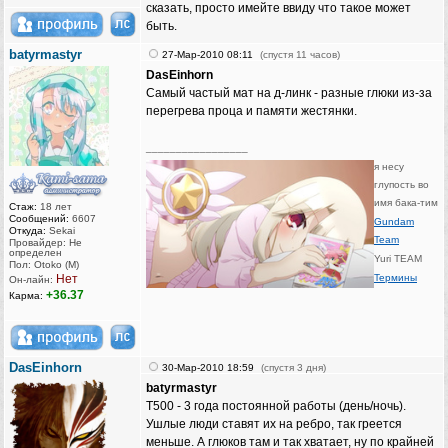
сказать, просто имейте ввиду что такое может
быть.
batyrmastyr
27-Мар-2010 08:11
(спустя 11 часов)
DasEinhorn
Самый частый мат на д-линк - разные глюки из-за
перегрева проца и памяти жестянки.
_________________
я несу
глупость во
имя бака-тим
Стаж:
18 лет
Сообщений:
6607
Gundam
Откуда:
Sekai
Team
Провайдер: Не
определен
Yuri TEAM
Пол: Otoko (M)
Нет
Термины
Он-лайн:
+36.37
Карма:
DasEinhorn
30-Мар-2010 18:59
(спустя 3 дня)
batyrmastyr
Т500 - 3 года постоянной работы (день/ночь).
Ушлые люди ставят их на ребро, так греется
меньше. А глюков там и так хватает, ну по крайней