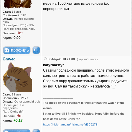
мере на Т500 хватало выше головы (до
перепрошивки).
Стаж:
18 лет
Сообщений:
194
Откуда:
из тёёёмного
лесу
Провайдер: ВТ (IXNN)
Пол: Не определилось
Нет
Он-лайн:
0.00
Карма:
Graved
30-Мар-2010 21:00
(спустя 2 часа)
batyrmastyr
Ставим последнюю прошивку, после этого немного
сильнее греется, зато работает намного лучше.
Сверлим пару дополнительных дырок и радуемся
жизни. Сам на таком сижу и не жалуюсь ^_^
Стаж:
18 лет
_________________
Сообщений:
2177
Откуда:
Outer asteroid belt
The blood of the covenant is thicker than the water of the
Провайдер: Не
определен
womb.
Пол: Otoko (M)
I plan to live till I finish my backlog. Hopefully, before the
Нет
Он-лайн:
heat death of the universe.
+0.17
Карма:
https://nick-name.ru/nickname/id365278