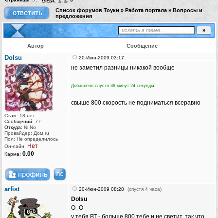
Список форумов Тоуки
»
Работа портала
»
Вопросы и
предложения
Автор
Сообщение
Dolsu
20-Июн-2009 03:17
не заметил разницы никакой вообще
Добавлено спустя 38 минут 24 секунды:
свыше 800 скорость не подниматься всеравно
Стаж:
18 лет
Сообщений:
77
Откуда:
Ni No
Провайдер: Дом.ru
Пол: Не определилось
Нет
Он-лайн:
0.00
Карма:
arfist
20-Июн-2009 08:28
(спустя 4 часа)
Dolsu
О_О
у тебя ВТ - больше 800 тебе и не светит, так что