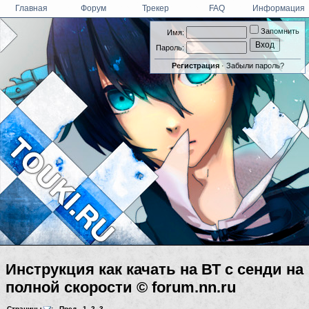
Главная
Форум
Трекер
FAQ
Информация
Запомнить
Имя:
Пароль:
Регистрация
·
Забыли пароль?
Инструкция как качать на ВТ с сенди на
полной скорости © forum.nn.ru
Страницы
:
Пред.
1
,
2
,
3