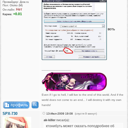
Провайдер: Дом.ru
Пол: Otoko (M)
Нет
Он-лайн:
+0.01
Карма:
воть
_________________
Even if I go to hell, I will live to the end of this world. And if the
world does not come to an end... I will destroy it with my own
hands!
SPX-730
13-Июл-2009 19:08
(спустя 9 минут)
ak-killer
писал(а):
ктонибуть может сказать поподробнее об