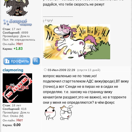
радуйся, что тебе скорость не режут
_________________
( ╯°□°)╯
Стаж:
17 лет
Сообщений:
4899
Провайдер: Дом.ru
Пол: Не определилось
Нет
Он-лайн:
+1.83
Карма:
claymoring
03-Июл-2009 22:29
(спустя 13 дней)
вопрос маленько не по теме,но!
подключил старттелеком АДС вижу(вроде),ВТ вижу
(точно),а вот Сенди не в пирах не в сидах не
определяю. т.е. захожу на страницу вижу
качают(или раздают,это не важно), но в торренте
они у меня не определяются? в чём фокус
Стаж:
18 лет
Сообщений:
616
Провайдер: Дом.ru
Пол: Otoko (M)
Нет
Он-лайн:
0.00
Карма: