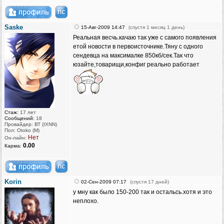
Saske
15-Авг-2009 14:47
(спустя 1 месяц 1 день)
Реальная весчь.качаю так уже с самого появления
етой новости в первоисточнике.Тяну с одного
сендевца на максималке 850кб/сек.Так что
юзайте,товарищи,конфиг реально работает
Стаж:
17 лет
Сообщений:
18
Провайдер: ВТ (IXNN)
Пол: Otoko (M)
Нет
Он-лайн:
0.00
Карма:
Korin
02-Сен-2009 07:17
(спустя 17 дней)
у мну как было 150-200 так и остальсь.хотя и это
неплохо.