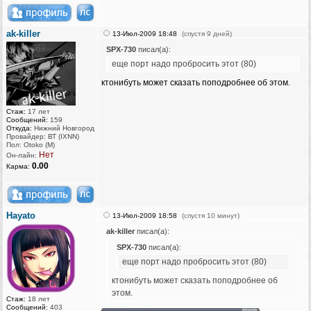
ak-killer
13-Июл-2009 18:48
(спустя 9 дней)
SPX-730
писал(а):
еще порт надо пробросить этот (80)
ктонибуть может сказать поподробнее об этом.
Стаж:
17 лет
Сообщений:
159
Откуда:
Нижний Новгород
Провайдер: ВТ (IXNN)
Пол: Otoko (M)
Нет
Он-лайн:
0.00
Карма:
Hayato
13-Июл-2009 18:58
(спустя 10 минут)
ak-killer
писал(а):
SPX-730
писал(а):
еще порт надо пробросить этот (80)
ктонибуть может сказать поподробнее об
этом.
Стаж:
18 лет
Сообщений:
403