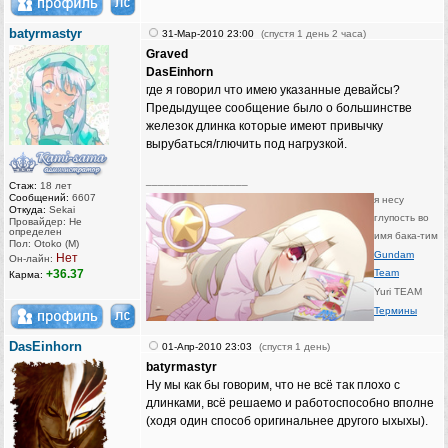
batyrmastyr
31-Мар-2010 23:00
(спустя 1 день 2 часа)
Graved
DasEinhorn
где я говорил что имею указанные девайсы?
Предыдущее сообщение было о большинстве
железок длинка которые имеют привычку
вырубаться/глючить под нагрузкой.
_________________
Стаж:
18 лет
Сообщений:
6607
я несу
Откуда:
Sekai
глупость во
Провайдер: Не
определен
имя бака-тим
Пол: Otoko (M)
Gundam
Нет
Он-лайн:
+36.37
Team
Карма:
Yuri TEAM
Термины
DasEinhorn
01-Апр-2010 23:03
(спустя 1 день)
batyrmastyr
Ну мы как бы говорим, что не всё так плохо с
длинками, всё решаемо и работоспособно вполне
(ходя один способ оригинальнее другого ыхыхы).