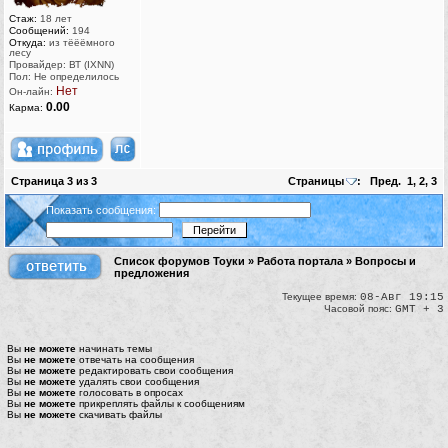
Стаж:
18 лет
Сообщений:
194
Откуда:
из тёёёмного
лесу
Провайдер: ВТ (IXNN)
Пол: Не определилось
Нет
Он-лайн:
0.00
Карма:
Страница
3
из
3
Страницы
:
Пред.
1
,
2
,
3
Показать сообщения:
Список форумов Тоуки
»
Работа портала
»
Вопросы и
предложения
Текущее время:
08-Авг 19:15
Часовой пояс:
GMT + 3
Вы
не можете
начинать темы
Вы
не можете
отвечать на сообщения
Вы
не можете
редактировать свои сообщения
Вы
не можете
удалять свои сообщения
Вы
не можете
голосовать в опросах
Вы
не можете
прикреплять файлы к сообщениям
Вы
не можете
скачивать файлы