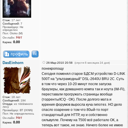
Стаж:
17 лет
Сообщений:
7
Провайдер: Не
определен
Пол: Otoko (M)
Нет
Он-лайн:
0.00
Карма:
DasEinhorn
26-Мар-2010 20:58
(спустя 6 месяцев 24 дня)
понекропощу
Сегодня поменял старое БДСМ устройство D-LINK
500T на "ультрамодный" DSL-2640U BRU 2C. Суть
в том что через 10-20 минут после запуска
браузеры, как домашнего компа так и ноута (Wi-Fi),
переставали прогружать страницы вообще
Стаж:
18 лет
(торренты/ICQ - OK). После долгого мата и
Сообщений:
194
Откуда:
из тёёёмного
курения форумов выросла куча гипотез. НО дело
лесу
спасло озарение о том что 80ый-то порт
Провайдер: ВТ (IXNN)
Пол: Не определилось
стандартный для HTTP, ну и собственно
Нет
Он-лайн:
сильвупле. Почему на T500 всё работало ОК, а
0.00
Карма:
теперь вот такое, не знаю. Ничего более не имею