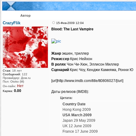
Автор
CrazyFlik
15-Фев-2009 12:04
Blood: The Last Vampire
Жанр
экшен, триллер
Режиссер
Крис Нейхон
В ролях
Чон Чи-Хюн, Эллисон Миллер
Сценарий
Крис Чоу, Кенджи Камияма, Ронни Ю
Стаж:
18 лет
Сообщений:
122
Провайдер: Дом.ru
[url]http://www.imdb.com/title/tt0806027/[/url]
Пол: Otoko (M)
Нет
Он-лайн:
0.00
Карма:
Даты релизов (IMDB):
Цитата:
Country Date
Hong Kong 2009
USA March 2009
Japan 29 May 2009
UK 12 June 2009
France 17 June 2009