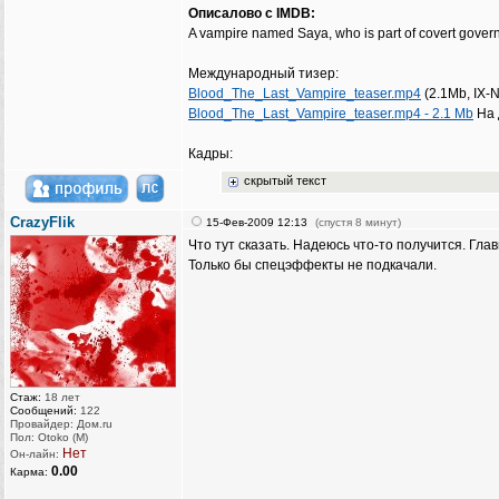
Описалово с IMDB:
A vampire named Saya, who is part of covert govern
Международный тизер:
Blood_The_Last_Vampire_teaser.mp4
(2.1Mb, IX-
Blood_The_Last_Vampire_teaser.mp4 - 2.1 Mb
На 
Кадры:
скрытый текст
CrazyFlik
15-Фев-2009 12:13
(спустя 8 минут)
Что тут сказать. Надеюсь что-то получится. Гл
Только бы спецэффекты не подкачали.
Стаж:
18 лет
Сообщений:
122
Провайдер: Дом.ru
Пол: Otoko (M)
Нет
Он-лайн:
0.00
Карма: