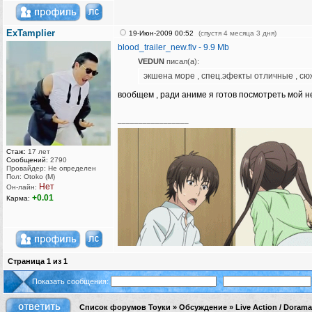
ExTamplier
19-Июн-2009 00:52
(спустя 4 месяца 3 дня)
blood_trailer_new.flv - 9.9 Mb
VEDUN
писал(а):
экшена море , спец.эфекты отличные , сю
вообщем , ради аниме я готов посмотреть мой не
_________________
Стаж:
17 лет
Сообщений:
2790
Провайдер: Не определен
Пол: Otoko (M)
Нет
Он-лайн:
+0.01
Карма:
Страница
1
из
1
Показать сообщения:
Список форумов Тоуки
»
Обсуждение
»
Live Action / Dorama