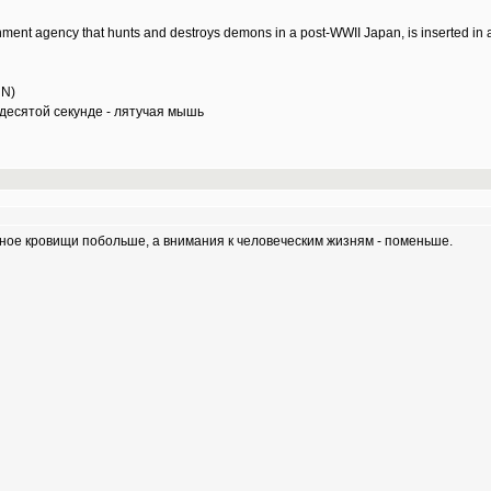
ment agency that hunts and destroys demons in a post-WWII Japan, is inserted in a 
NN)
десятой секунде - лятучая мышь
авное кровищи побольше, а внимания к человеческим жизням - поменьше.