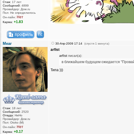
Стаж:
17 лет
Сообщений:
4899
Провайдер: Дом.ru
Пол: Не определилось
Нет
Он-лайн:
+1.83
Карма:
Mear
30-Апр-2009 17:14
(спустя 1 минута)
arfist
arfist
писал(а):
в ближайшем будущем ожидается "Провай
Типа )))
Стаж:
18 лет
Сообщений:
2520
Откуда:
НиНо
Провайдер: Дом.ru
Пол: Otoko (M)
Нет
Он-лайн:
+0.17
Карма: