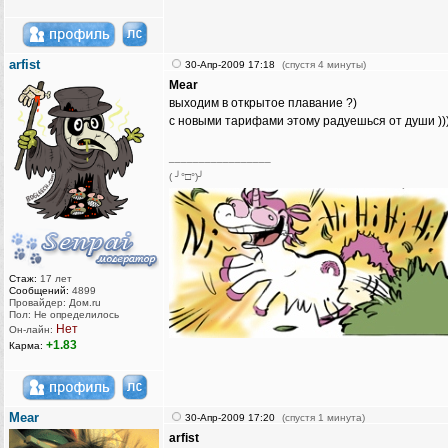
arfist
30-Апр-2009 17:18
(спустя 4 минуты)
Mear
выходим в открытое плавание ?)
с новыми тарифами этому радуешься от души ))
_________________
( ╯°□°)╯
Стаж:
17 лет
Сообщений:
4899
Провайдер: Дом.ru
Пол: Не определилось
Нет
Он-лайн:
+1.83
Карма:
Mear
30-Апр-2009 17:20
(спустя 1 минута)
arfist