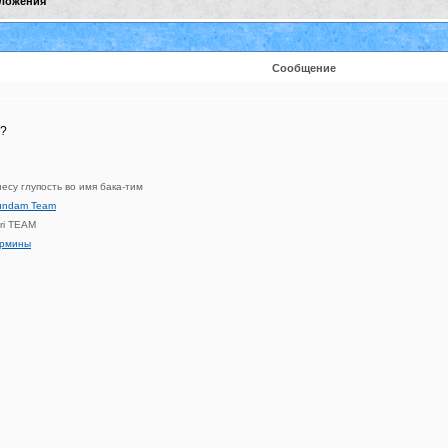
ложения
Сообщение
и?
несу глупость во имя бака-тим
undam Team
ri TEAM
ермины