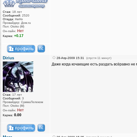
Стаж:
18 лет
Сообщений:
2520
Откуда:
НиНо
Провайдер: Дом.ru
Пол: Otoko (M)
Нет
Он-лайн:
+0.17
Карма:
Dirius
28-Апр-2009 15:31
(спустя 11 минут)
Даже когда кочающие есть раздать всёравно не м
Стаж:
17 лет
Сообщений:
3
Провайдер: СуммаТелеком
Пол: Otoko (M)
Нет
Он-лайн:
0.00
Карма: