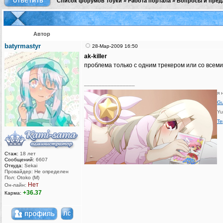
Список форумов Тоуки
»
Работа портала
»
Вопросы и пред
Автор
batyrmastyr
28-Мар-2009 16:50
ak-killer
проблема только с одним трекером или со всем
_________________
я 
G
Yu
Т
Стаж:
18 лет
Сообщений:
6607
Откуда:
Sekai
Провайдер: Не определен
Пол: Otoko (M)
Нет
Он-лайн:
+36.37
Карма: