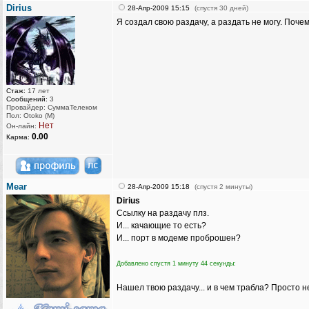
Dirius
28-Апр-2009 15:15
(спустя 30 дней)
Я создал свою раздачу, а раздать не могу. Почем
Стаж:
17 лет
Сообщений:
3
Провайдер: СуммаТелеком
Пол: Otoko (M)
Нет
Он-лайн:
0.00
Карма:
Mear
28-Апр-2009 15:18
(спустя 2 минуты)
Dirius
Ссылку на раздачу плз.
И... качающие то есть?
И... порт в модеме проброшен?
Добавлено спустя 1 минуту 44 секунды:
Нашел твою раздачу... и в чем трабла? Просто 