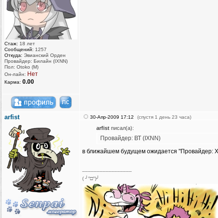
Стаж:
18 лет
Сообщений:
1257
Откуда:
Эвианский Орден
Провайдер: Билайн (IXNN)
Пол: Otoko (M)
Нет
Он-лайн:
0.00
Карма:
arfist
30-Апр-2009 17:12
(спустя 1 день 23 часа)
arfist
писал(а):
Провайдер: ВТ (IXNN)
в ближайшем будущем ожидается "Провайдер: Х
_________________
( ╯°□°)╯