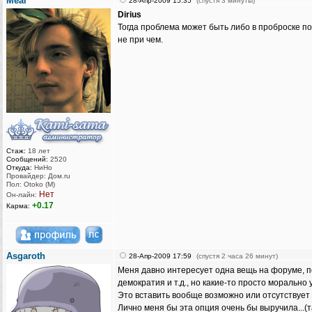
Mear
28-Апр-2009 15:35
(спустя 3 минуты)
Dirius
Тогда проблема может быть либо в проброске пор
не при чем.
Стаж:
18 лет
Сообщений:
2520
Откуда:
НиНо
Провайдер: Дом.ru
Пол: Otoko (M)
Нет
Он-лайн:
+0.17
Карма:
Asgaroth
28-Апр-2009 17:59
(спустя 2 часа 26 минут)
Меня давно интересует одна вещь на форуме, п
демократия и т.д., но какие-то просто морально
Это вставить вообще возможно или отсутствуе
Лично меня бы эта опция очень бы выручила...(