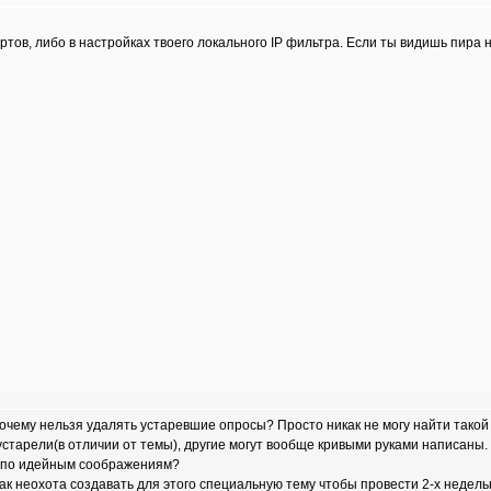
тов, либо в настройках твоего локального IP фильтра. Если ты видишь пира не 
очему нельзя удалять устаревшие опросы? Просто никак не могу найти такой
 устарели(в отличии от темы), другие могут вообще кривыми руками написаны.
т по идейным соображениям?
так неохота создавать для этого специальную тему чтобы провести 2-х недель