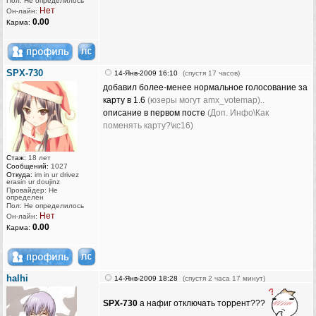
Пол: Не определилось
Нет
Он-лайн:
0.00
Карма:
SPX-730
14-Янв-2009 16:10
(спустя 17 часов)
добавил более-менее нормальное голосование за
карту в 1.6
(юзеры могут amx_votemap)..
описание в первом посте
(Доп. Инфо\Как
поменять карту?\кс16)
Стаж:
18 лет
Сообщений:
1027
Откуда:
im in ur drivez
erasin ur doujinz
Провайдер: Не
определен
Пол: Не определилось
Нет
Он-лайн:
0.00
Карма:
halhi
14-Янв-2009 18:28
(спустя 2 часа 17 минут)
SPX-730
а нафиг отключать торрент???