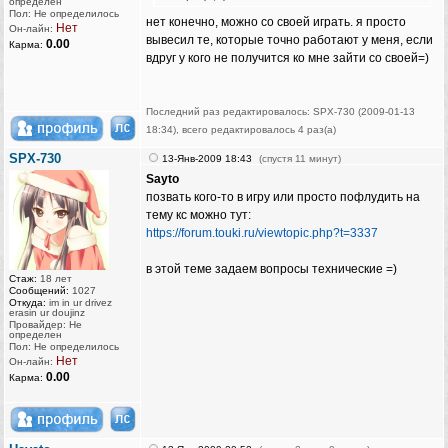
определен
Пол: Не определилось
нет конечно, можно со своей играть. я просто
Нет
Он-лайн:
вывесил те, которые точно работают у меня, если
0.00
Карма:
вдруг у кого не получится ко мне зайти со своей=)
Последний раз редактировалось: SPX-730 (2009-01-13
18:34), всего редактировалось 4 раз(а)
SPX-730
13-Янв-2009 18:43
(спустя 11 минут)
Sayto
позвать кого-то в игру или просто пофлудить на
тему кс можно тут:
https://forum.touki.ru/viewtopic.php?t=3337
в этой теме задаем вопросы технические =)
Стаж:
18 лет
Сообщений:
1027
Откуда:
im in ur drivez
erasin ur doujinz
Провайдер: Не
определен
Пол: Не определилось
Нет
Он-лайн:
0.00
Карма: