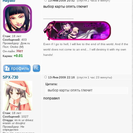
Hayato
13-Янв-2009 20:52
(спустя 2 часа 9 минут)
выбор карты опять глючит
_________________
Стаж:
18 лет
Сообщений:
403
Провайдер: Дом.ru
Even if I go to hell, I will live to the end of this world. And if the
Пол: Otoko (M)
world does not come to an end... I will destroy it with my own
Нет
Он-лайн:
hands!
+0.01
Карма:
SPX-730
13-Янв-2009 22:16
(спустя 1 час 23 минуты)
Цитата:
выбор карты опять глючит
поправил
Стаж:
18 лет
Сообщений:
1027
Откуда:
im in ur drivez
erasin ur doujinz
Провайдер: Не
определен