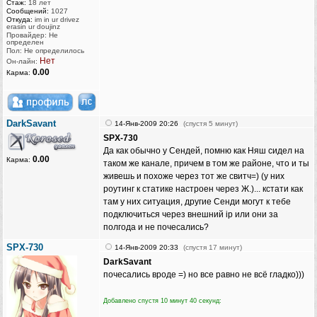
Стаж:
18 лет
Сообщений:
1027
Откуда:
im in ur drivez
erasin ur doujinz
Провайдер: Не
определен
Пол: Не определилось
Нет
Он-лайн:
0.00
Карма:
DarkSavant
14-Янв-2009 20:26
(спустя 5 минут)
SPX-730
Да как обычно у Сендей, помню как Няш сидел на
0.00
Карма:
таком же канале, причем в том же районе, что и ты
живешь и похоже через тот же свитч=) (у них
роутинг к статике настроен через Ж.)... кстати как
там у них ситуация, другие Сенди могут к тебе
подключиться через внешний ip или они за
полгода и не почесались?
SPX-730
14-Янв-2009 20:33
(спустя 17 минут)
DarkSavant
почесались вроде =) но все равно не всё гладко)))
Добавлено спустя 10 минут 40 секунд: