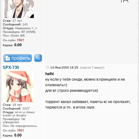
Стаж:
17 лет
Сообщений:
141
Откуда:
Навашино >_<
Провайдер: ВТ (IXNN)
Пол: Otoko (M)
Нет
Он-лайн:
0.00
Карма:
SPX-730
14-Янв-2009 18:35
(спустя 7 минут)
halhi
ну если у тебя сенди, можно в принципе и не
отключать=)
для вт строго рекомендуется)
торрент канал забивает, пакеты кс не пролазят,
Стаж:
18 лет
теряются и тп.. в итоге лаги.
Сообщений:
1027
Откуда:
im in ur drivez
erasin ur doujinz
Провайдер: Не
определен
Пол: Не определилось
Нет
Он-лайн:
0.00
Карма: