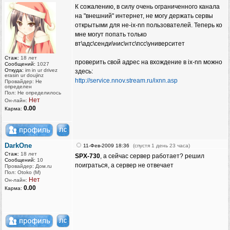
К сожалению, в силу очень ограниченного канала
на "внешний" интернет, не могу держать сервы
открытыми для не-ix-nn пользователей. Теперь ко
мне могут попать только
вт\адс\сенди\нис\нтс\псс\университет
Стаж:
18 лет
проверить свой адрес на вхождение в ix-nn можно
Сообщений:
1027
Откуда:
im in ur drivez
здесь:
erasin ur doujinz
http://service.nnov.stream.ru/ixnn.asp
Провайдер: Не
определен
Пол: Не определилось
Нет
Он-лайн:
0.00
Карма:
DarkOne
11-Фев-2009 18:36
(спустя 1 день 23 часа)
Стаж:
18 лет
SPX-730
, а сейчас сервер работает? решил
Сообщений:
10
поиграться, а сервер не отвечает
Провайдер: Дом.ru
Пол: Otoko (M)
Нет
Он-лайн:
0.00
Карма: