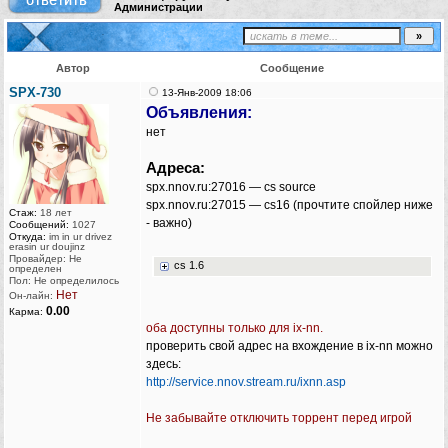
Администрации
Автор
Сообщение
SPX-730
13-Янв-2009 18:06
Объявления:
нет
Адреса:
spx.nnov.ru:27016 — cs source
spx.nnov.ru:27015 — cs16 (прочтите спойлер ниже
Стаж:
18 лет
- важно)
Сообщений:
1027
Откуда:
im in ur drivez
erasin ur doujinz
Провайдер: Не
cs 1.6
определен
Пол: Не определилось
Нет
Он-лайн:
0.00
Карма:
оба доступны только для ix-nn.
проверить свой адрес на вхождение в ix-nn можно
здесь:
http://service.nnov.stream.ru/ixnn.asp
Не забывайте отключить торрент перед игрой