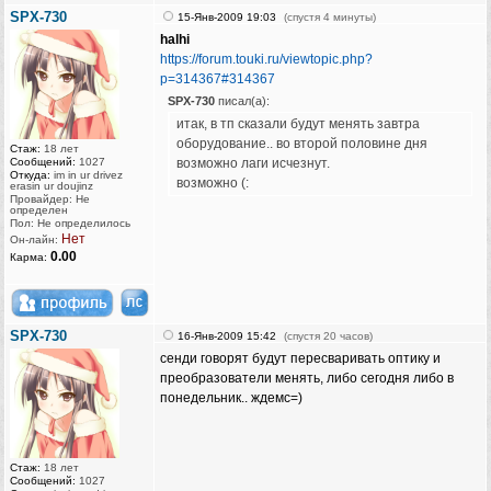
SPX-730
15-Янв-2009 19:03
(спустя 4 минуты)
halhi
https://forum.touki.ru/viewtopic.php?
p=314367#314367
SPX-730
писал(а):
итак, в тп сказали будут менять завтра
оборудование.. во второй половине дня
Стаж:
18 лет
Сообщений:
1027
возможно лаги исчезнут.
Откуда:
im in ur drivez
возможно (:
erasin ur doujinz
Провайдер: Не
определен
Пол: Не определилось
Нет
Он-лайн:
0.00
Карма:
SPX-730
16-Янв-2009 15:42
(спустя 20 часов)
сенди говорят будут пересваривать оптику и
преобразователи менять, либо сегодня либо в
понедельник.. ждемс=)
Стаж:
18 лет
Сообщений:
1027