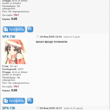
Откуда:
im in ur drivez
erasin ur doujinz
Провайдер: Не
определен
Пол: Не определилось
Нет
Он-лайн:
0.00
Карма:
SPX-730
19-Янв-2009 16:54
(спустя 3 дня)
канал вроде починили.
Стаж:
18 лет
Сообщений:
1027
Откуда:
im in ur drivez
erasin ur doujinz
Провайдер: Не
определен
Пол: Не определилось
Нет
Он-лайн:
0.00
Карма:
SPX-730
09-Фев-2009 19:27
(спустя 21 день)