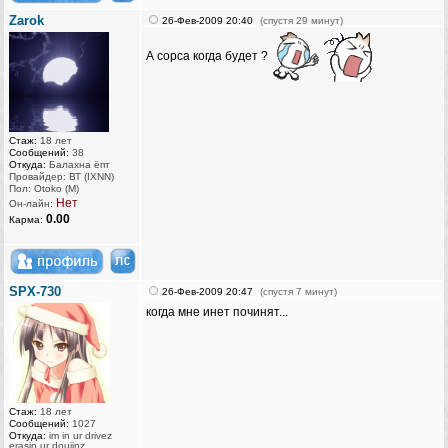
Zarok
26-Фев-2009 20:40
(спустя 29 минут)
А сорса когда будет ?
Стаж:
18 лет
Сообщений:
38
Откуда:
Балахна ёпт
Провайдер: ВТ (IXNN)
Пол: Otoko (M)
Нет
Он-лайн:
0.00
Карма:
SPX-730
26-Фев-2009 20:47
(спустя 7 минут)
когда мне инет починят...
Стаж:
18 лет
Сообщений:
1027
Откуда:
im in ur drivez
erasin ur doujinz