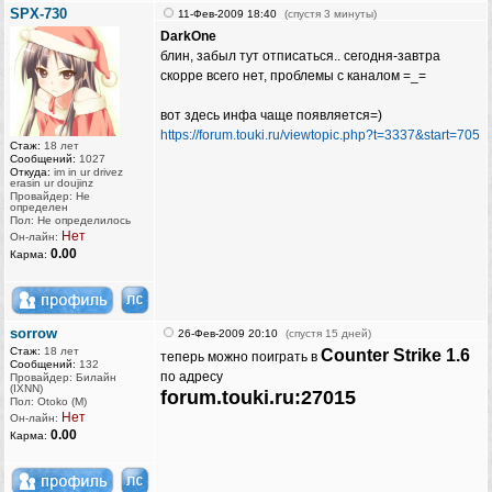
SPX-730
11-Фев-2009 18:40
(спустя 3 минуты)
DarkOne
блин, забыл тут отписаться.. сегодня-завтра
скорре всего нет, проблемы с каналом =_=
вот здесь инфа чаще появляется=)
https://forum.touki.ru/viewtopic.php?t=3337&start=705
Стаж:
18 лет
Сообщений:
1027
Откуда:
im in ur drivez
erasin ur doujinz
Провайдер: Не
определен
Пол: Не определилось
Нет
Он-лайн:
0.00
Карма:
sorrow
26-Фев-2009 20:10
(спустя 15 дней)
Стаж:
18 лет
Counter Strike 1.6
теперь можно поиграть в
Сообщений:
132
по адресу
Провайдер: Билайн
(IXNN)
forum.touki.ru:27015
Пол: Otoko (M)
Нет
Он-лайн:
0.00
Карма: