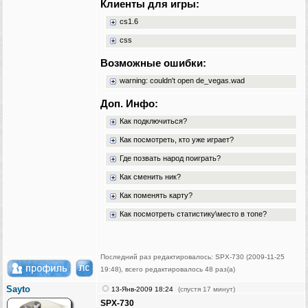
Клиенты для игры:
cs1.6
css
Возможные ошибки:
warning: couldn't open de_vegas.wad
Доп. Инфо:
Как подключиться?
Как посмотреть, кто уже играет?
Где позвать народ поиграть?
Как сменить ник?
Как поменять карту?
Как посмотреть статистику\место в топе?
Последний раз редактировалось: SPX-730 (2009-11-25
19:48), всего редактировалось 48 раз(а)
Sayto
13-Янв-2009 18:24
(спустя 17 минут)
SPX-730