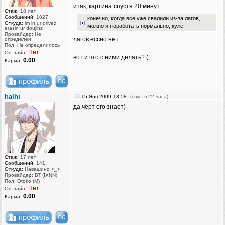
итак, картина спустя 20 минут:
Стаж:
18 лет
Сообщений:
1027
конечно, когда все уже свалили из-за лагов,
Откуда:
im in ur drivez
можно и поработать нормально, куле
erasin ur doujinz
Провайдер: Не
лагов ессно нет.
определен
Пол: Не определилось
Нет
Он-лайн:
вот и что с ними делать? (:
0.00
Карма:
halhi
15-Янв-2009 18:58
(спустя 22 часа)
да чёрт его знает)
Стаж:
17 лет
Сообщений:
141
Откуда:
Навашино >_<
Провайдер: ВТ (IXNN)
Пол: Otoko (M)
Нет
Он-лайн:
0.00
Карма: