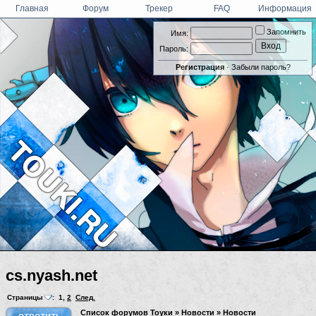
Главная
Форум
Трекер
FAQ
Информация
Запомнить
Имя:
Пароль:
Регистрация
·
Забыли пароль?
cs.nyash.net
Страницы
:
1
,
2
След.
Список форумов Тоуки
»
Новости
»
Новости