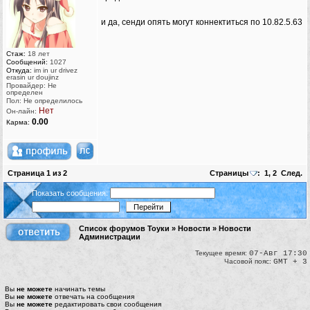
и да, сенди опять могут коннектиться по 10.82.5.63
Стаж:
18 лет
Сообщений:
1027
Откуда:
im in ur drivez
erasin ur doujinz
Провайдер: Не
определен
Пол: Не определилось
Нет
Он-лайн:
0.00
Карма:
Страница
1
из
2
Страницы
:
1
,
2
След.
Показать сообщения:
Список форумов Тоуки
»
Новости
»
Новости
Администрации
Текущее время:
07-Авг 17:30
Часовой пояс:
GMT + 3
Вы
не можете
начинать темы
Вы
не можете
отвечать на сообщения
Вы
не можете
редактировать свои сообщения