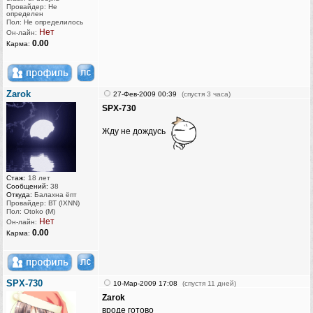
Провайдер: Не
определен
Пол: Не определилось
Нет
Он-лайн:
0.00
Карма:
Zarok
27-Фев-2009 00:39
(спустя 3 часа)
SPX-730
Жду не дождусь
Стаж:
18 лет
Сообщений:
38
Откуда:
Балахна ёпт
Провайдер: ВТ (IXNN)
Пол: Otoko (M)
Нет
Он-лайн:
0.00
Карма:
SPX-730
10-Мар-2009 17:08
(спустя 11 дней)
Zarok
вроде готово