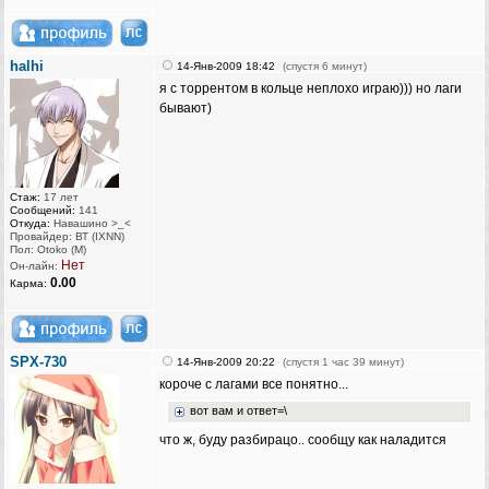
halhi
14-Янв-2009 18:42
(спустя 6 минут)
я с торрентом в кольце неплохо играю))) но лаги
бывают)
Стаж:
17 лет
Сообщений:
141
Откуда:
Навашино >_<
Провайдер: ВТ (IXNN)
Пол: Otoko (M)
Нет
Он-лайн:
0.00
Карма:
SPX-730
14-Янв-2009 20:22
(спустя 1 час 39 минут)
короче с лагами все понятно...
вот вам и ответ=\
что ж, буду разбирацо.. сообщу как наладится