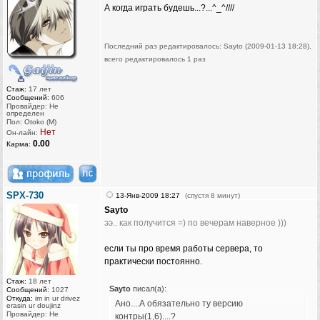
А когда играть будешь...?...^_^////
Последний раз редактировалось: Sayto (2009-01-13 18:28),
всего редактировалось 1 раз
Стаж:
17 лет
Сообщений:
606
Провайдер: Не
определен
Пол: Otoko (M)
Нет
Он-лайн:
0.00
Карма:
SPX-730
13-Янв-2009 18:27
(спустя 8 минут)
Sayto
ээ.. как получится =) по вечерам наверное )))
если ты про время работы сервера, то
практически постоянно.
Стаж:
18 лет
Sayto
писал(а):
Сообщений:
1027
Откуда:
im in ur drivez
Ано....А обязательно ту версию
erasin ur doujinz
Провайдер: Не
контры(1,6)....?