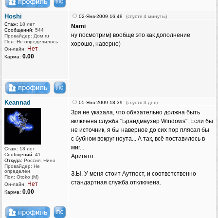
Hoshi
02-Янв-2009 16:49
(спустя 4 минуты)
Стаж:
18 лет
Nami
Сообщений:
544
ну посмотрим) вообще это как дополнение
Провайдер: Дом.ru
Пол: Не определилось
хорошо, наверно)
Нет
Он-лайн:
0.00
Карма:
Keannad
05-Янв-2009 18:39
(спустя 3 дня)
Зря не указала, что обязательно должна быть
включена служба "Брандмаузер Windows". Если бы
не источник, я бы наверное до сих пор плясал бы
с бубном вокруг ноута... А так, всё поставилось в
миг...
Стаж:
18 лет
Сообщений:
41
Аригато.
Откуда:
Россия, Нино
Провайдер: Не
определен
З.Ы. У меня стоит Аутпост, и соответственно
Пол: Otoko (M)
стандартная служба отключена.
Нет
Он-лайн:
0.00
Карма: