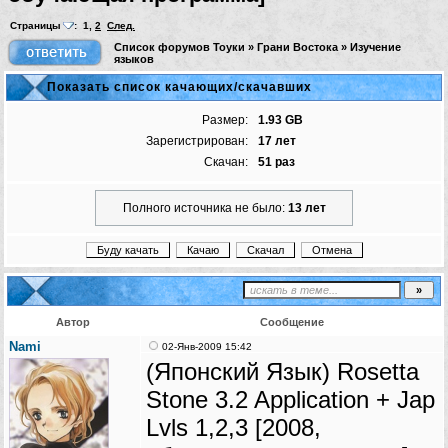
Страницы
:
1
,
2
След.
Список форумов Тоуки
»
Грани Востока
»
Изучение
языков
Показать список качающих/скачавших
Размер:
1.93 GB
Зарегистрирован:
17 лет
Скачан:
51 раз
Полного источника не было:
13 лет
Автор
Сообщение
Nami
02-Янв-2009 15:42
(Японский Язык) Rosetta
Stone 3.2 Application + Jap
Lvls 1,2,3 [2008,