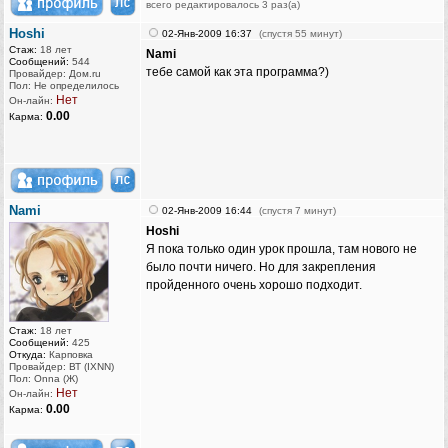
всего редактировалось 3 раз(а)
Hoshi
02-Янв-2009 16:37
(спустя 55 минут)
Стаж:
18 лет
Nami
Сообщений:
544
тебе самой как эта программа?)
Провайдер: Дом.ru
Пол: Не определилось
Нет
Он-лайн:
0.00
Карма:
Nami
02-Янв-2009 16:44
(спустя 7 минут)
Hoshi
Я пока только один урок прошла, там нового не
было почти ничего. Но для закрепления
пройденного очень хорошо подходит.
Стаж:
18 лет
Сообщений:
425
Откуда:
Карповка
Провайдер: ВТ (IXNN)
Пол: Onna (Ж)
Нет
Он-лайн:
0.00
Карма: