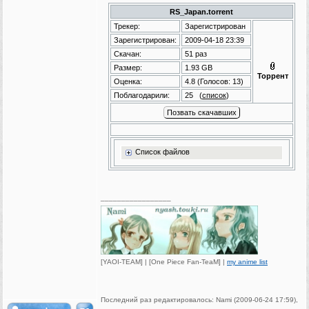
RS_Japan.torrent
Трекер:
Зарегистрирован
Зарегистрирован:
2009-04-18 23:39
Скачан:
51 раз
Размер:
1.93 GB
Торрент
Оценка:
4.8
(Голосов:
13
)
Поблагодарили:
25
(
список
)
Список файлов
_________________
[YAOI-TEAM] | [One Piece Fan-TeaM] |
my anime list
Последний раз редактировалось: Nami (2009-06-24 17:59),