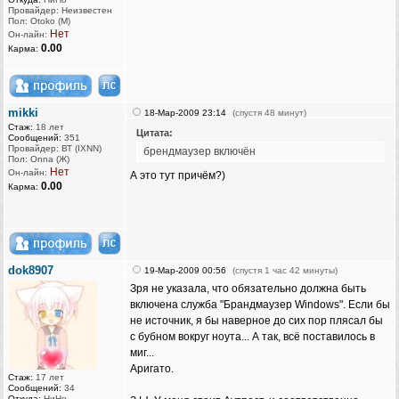
Провайдер: Неизвестен
Пол: Otoko (M)
Нет
Он-лайн:
0.00
Карма:
mikki
18-Мар-2009 23:14
(спустя 48 минут)
Стаж:
18 лет
Цитата:
Сообщений:
351
Провайдер: ВТ (IXNN)
брендмаузер включён
Пол: Onna (Ж)
Нет
Он-лайн:
А это тут причём?)
0.00
Карма:
dok8907
19-Мар-2009 00:56
(спустя 1 час 42 минуты)
Зря не указала, что обязательно должна быть
включена служба "Брандмаузер Windows". Если бы
не источник, я бы наверное до сих пор плясал бы
с бубном вокруг ноута... А так, всё поставилось в
миг...
Аригато.
Стаж:
17 лет
Сообщений:
34
Откуда:
НиНо