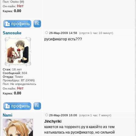
Пол: Otoko (M)
Нет
Он-лайн:
0.00
Карма:
Sanosuke
26-Мар-2009 14:58
(спустя 1 час 10 минут)
русификатор есть???
Стаж:
18 лет
Сообщений:
604
Откуда:
Токио
Провайдер: ВТ (IXNN)
Пол: Не определилось
Нет
Он-лайн:
0.00
Карма:
Nami
26-Мар-2009 16:06
(спустя 1 час 7 минут)
Jinchyriki
кажется на торрентс.ру в какойто из тем
натыкалась на русификатор, но сильной