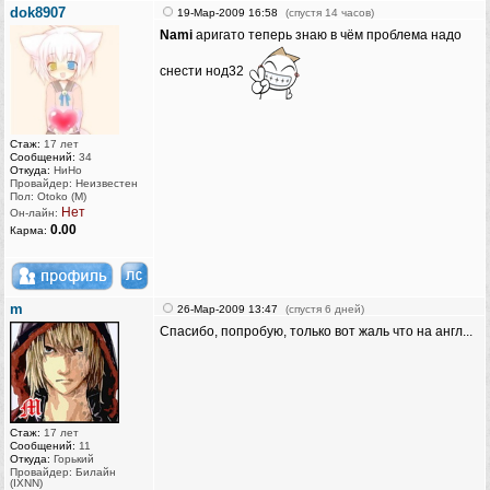
dok8907
19-Мар-2009 16:58
(спустя 14 часов)
Nami
аригато теперь знаю в чём проблема надо
снести нод32
Стаж:
17 лет
Сообщений:
34
Откуда:
НиНо
Провайдер: Неизвестен
Пол: Otoko (M)
Нет
Он-лайн:
0.00
Карма:
m
26-Мар-2009 13:47
(спустя 6 дней)
Спасибо, попробую, только вот жаль что на англ...
Стаж:
17 лет
Сообщений:
11
Откуда:
Горький
Провайдер: Билайн
(IXNN)