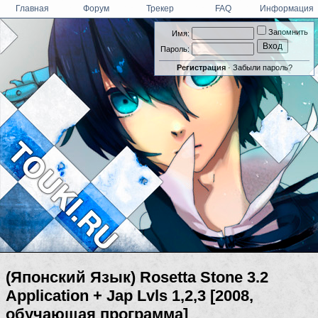
Главная
Форум
Трекер
FAQ
Информация
Запомнить
Имя:
Пароль:
Регистрация
·
Забыли пароль?
(Японский Язык) Rosetta Stone 3.2
Application + Jap Lvls 1,2,3 [2008,
обучающая программа]