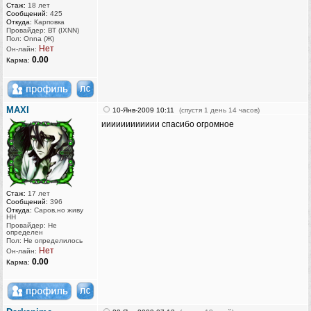
Стаж:
18 лет
Сообщений:
425
Откуда:
Карповка
Провайдер: ВТ (IXNN)
Пол: Onna (Ж)
Нет
Он-лайн:
0.00
Карма:
MAXI
10-Янв-2009 10:11
(спустя 1 день 14 часов)
ииииииииииии спасибо огромное
Стаж:
17 лет
Сообщений:
396
Откуда:
Саров,но живу
НН
Провайдер: Не
определен
Пол: Не определилось
Нет
Он-лайн:
0.00
Карма: