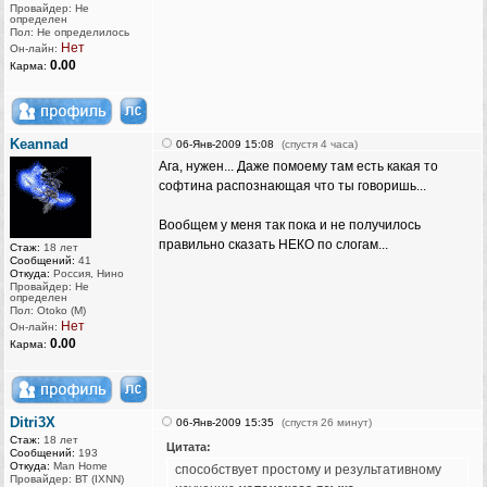
Провайдер: Не
определен
Пол: Не определилось
Нет
Он-лайн:
0.00
Карма:
Keannad
06-Янв-2009 15:08
(спустя 4 часа)
Ага, нужен... Даже помоему там есть какая то
софтина распознающая что ты говоришь...
Вообщем у меня так пока и не получилось
правильно сказать НЕКО по слогам...
Стаж:
18 лет
Сообщений:
41
Откуда:
Россия, Нино
Провайдер: Не
определен
Пол: Otoko (M)
Нет
Он-лайн:
0.00
Карма:
Ditri3X
06-Янв-2009 15:35
(спустя 26 минут)
Стаж:
18 лет
Цитата:
Сообщений:
193
Откуда:
Man Home
способствует простому и результативному
Провайдер: ВТ (IXNN)