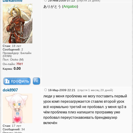
Darkanime
29-Янв-2009 07:13
(спустя 18 дней)
ありがとう (
Arigatoo
)
Стаж:
18 лет
Сообщений:
2
Провайдер: Билайн
(IXNN)
Пол: Otoko (M)
Нет
Он-лайн:
0.00
Карма:
dok8907
18-Мар-2009 22:21
(спустя 1 месяц 20 дней)
люди у меня проблема не могу поставить первый
урок комп перезагружается ставлю второй урок
всё нормально третий не пробовал. у меня sp3 в
чём проблема плиз напишите программу уже
пробовал переустонавоивать брендмаузер
включён
Стаж:
17 лет
Сообщений:
34
Откуда:
НиНо