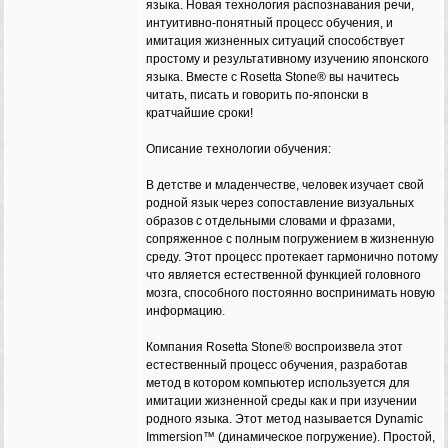
языка. Новая технология распознавания речи,
интуитивно-понятный процесс обучения, и
имитация жизненных ситуаций способствует
простому и результативному изучению японского
языка. Вместе с Rosetta Stone® вы начитесь
читать, писать и говорить по-японски в
кратчайшие сроки!
Описание технологии обучения:
В детстве и младенчестве, человек изучает свой
родной язык через сопоставление визуальных
образов с отдельными словами и фразами,
сопряженное с полным погружением в жизненную
среду. Этот процесс протекает гармонично потому
что является естественной функцией головного
мозга, способного постоянно воспринимать новую
информацию.
Компания Rosetta Stone® воспроизвела этот
естественный процесс обучения, разработав
метод в котором компьютер используется для
имитации жизненной среды как и при изучении
родного языка. Этот метод называется Dynamic
Immersion™ (динамическое погружение). Простой,