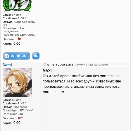
Стаж:
17 лет
Сообщений:
396
Откуда:
Саров,но живу
НН
Провайдер: Не
определен
Пол: Не определилось
Нет
Он-лайн:
0.00
Карма:
Nami
07-Янв-2009 11:44
(спустя 1 час 40 минут)
MAXI
Так и этой программой можно без микрофона
пользоваться. И во всех других, известных мне
программах часть упражнений выполняется с
микрофоном.
Стаж:
18 лет
Сообщений:
425
Откуда:
Карповка
Провайдер: ВТ (IXNN)
Пол: Onna (Ж)
Нет
Он-лайн:
0.00
Карма: