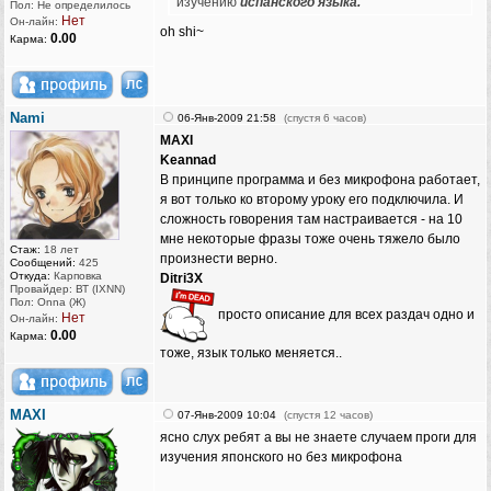
изучению
испанского языка.
Пол: Не определилось
Нет
Он-лайн:
oh shi~
0.00
Карма:
Nami
06-Янв-2009 21:58
(спустя 6 часов)
MAXI
Keannad
В принципе программа и без микрофона работает,
я вот только ко второму уроку его подключила. И
сложность говорения там настраивается - на 10
мне некоторые фразы тоже очень тяжело было
Стаж:
18 лет
произнести верно.
Сообщений:
425
Откуда:
Карповка
Ditri3X
Провайдер: ВТ (IXNN)
Пол: Onna (Ж)
просто описание для всех раздач одно и
Нет
Он-лайн:
0.00
Карма:
тоже, язык только меняется..
MAXI
07-Янв-2009 10:04
(спустя 12 часов)
ясно слух ребят а вы не знаете случаем проги для
изучения японского но без микрофона