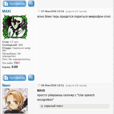
MAXI
07-Янв-2009 23:54
(спустя 12 часов)
ясно блин терь придется париться микрофон откл
Стаж:
17 лет
Сообщений:
396
Откуда:
Саров,но живу
НН
Провайдер: Не
определен
Пол: Не определилось
Нет
Он-лайн:
0.00
Карма:
Nami
08-Янв-2009 19:51
(спустя 19 часов)
MAXI
просто убираешь галочку c "Use speech
recognition"
скрытый текст