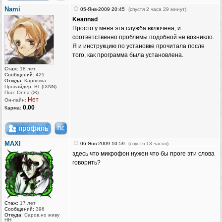
Nami
05-Янв-2009 20:45
(спустя 2 часа 29 минут)
Keannad
Просто у меня эта служба включена, и
соответственно проблемы подобной не возникло.
Я и инструкцию по установке прочитала после
того, как программа была установлена.
Стаж:
18 лет
Сообщений:
425
Откуда:
Карповка
Провайдер: ВТ (IXNN)
Пол: Onna (Ж)
Нет
Он-лайн:
0.00
Карма:
MAXI
06-Янв-2009 10:59
(спустя 13 часов)
здесь что микрофон нужен что бы проге эти слова
говорить?
Стаж:
17 лет
Сообщений:
396
Откуда:
Саров,но живу
НН