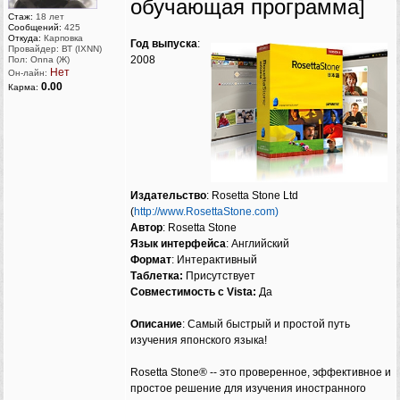
обучающая программа]
Стаж:
18 лет
Сообщений:
425
Откуда:
Карповка
Год выпуска
:
Провайдер: ВТ (IXNN)
2008
Пол: Onna (Ж)
Нет
Он-лайн:
0.00
Карма:
Издательство
: Rosetta Stone Ltd
(
http://www.RosettaStone.com)
Автор
: Rosetta Stone
Язык интерфейса
: Английский
Формат
: Интерактивный
Таблетка:
Присутствует
Совместимость с Vista:
Да
Описание
: Самый быстрый и простой путь
изучения японского языка!
Rosetta Stone® -- это проверенное, эффективное и
простое решение для изучения иностранного