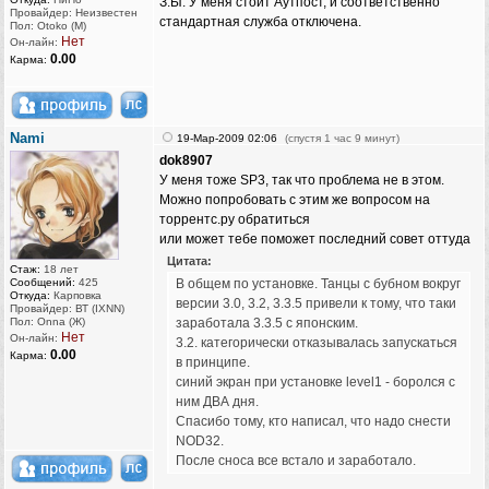
З.Ы. У меня стоит Аутпост, и соответственно
Провайдер: Неизвестен
стандартная служба отключена.
Пол: Otoko (M)
Нет
Он-лайн:
0.00
Карма:
Nami
19-Мар-2009 02:06
(спустя 1 час 9 минут)
dok8907
У меня тоже SP3, так что проблема не в этом.
Можно попробовать с этим же вопросом на
торрентс.ру обратиться
или может тебе поможет последний совет оттуда
Цитата:
Стаж:
18 лет
Сообщений:
425
В общем по установке. Танцы с бубном вокруг
Откуда:
Карповка
версии 3.0, 3.2, 3.3.5 привели к тому, что таки
Провайдер: ВТ (IXNN)
Пол: Onna (Ж)
заработала 3.3.5 с японским.
Нет
Он-лайн:
3.2. категорически отказывалась запускаться
0.00
Карма:
в принципе.
синий экран при установке level1 - боролся с
ним ДВА дня.
Спасибо тому, кто написал, что надо снести
NOD32.
После сноса все встало и заработало.