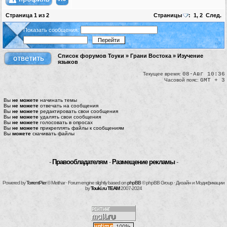
Страница
1
из
2
Страницы
:
1
,
2
След.
Показать сообщения:
Список форумов Тоуки
»
Грани Востока
»
Изучение
языков
Текущее время:
08-Авг 10:36
Часовой пояс:
GMT + 3
Вы
не можете
начинать темы
Вы
не можете
отвечать на сообщения
Вы
не можете
редактировать свои сообщения
Вы
не можете
удалять свои сообщения
Вы
не можете
голосовать в опросах
Вы
не можете
прикреплять файлы к сообщениям
Вы
можете
скачивать файлы
-
Правообладателям
-
Размещение рекламы
-
Powered by
TorrentPier
© Meithar · Forum engine slightly based on
phpBB
© phpBB Group · Дизайн и Модификации
by
Touki.ru TEAM
2007-2024