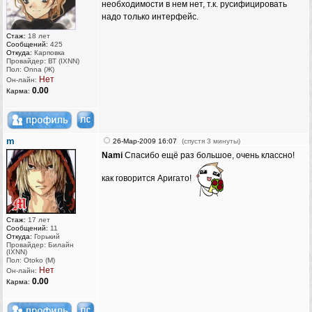
необходимости в нем нет, т.к. русифицировать
надо только интерфейс.
Стаж:
18 лет
Сообщений:
425
Откуда:
Карповка
Провайдер: ВТ (IXNN)
Пол: Onna (Ж)
Нет
Он-лайн:
0.00
Карма:
m
26-Мар-2009 16:07
(спустя 3 минуты)
Nami
Спасибо ещё раз большое, очень классно!
как говорится Аригато!
Стаж:
17 лет
Сообщений:
11
Откуда:
Горький
Провайдер: Билайн
(IXNN)
Пол: Otoko (M)
Нет
Он-лайн:
0.00
Карма: