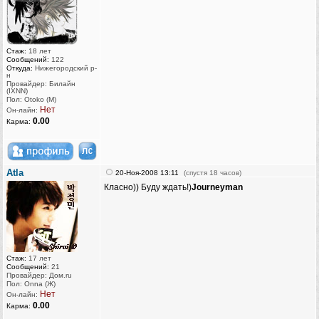
Стаж:
18 лет
Сообщений:
122
Откуда:
Нижегородский р-
н
Провайдер: Билайн
(IXNN)
Пол: Otoko (M)
Нет
Он-лайн:
0.00
Карма:
Atla
20-Ноя-2008 13:11
(спустя 18 часов)
Класно)) Буду ждать!)
Journeyman
Стаж:
17 лет
Сообщений:
21
Провайдер: Дом.ru
Пол: Onna (Ж)
Нет
Он-лайн:
0.00
Карма: