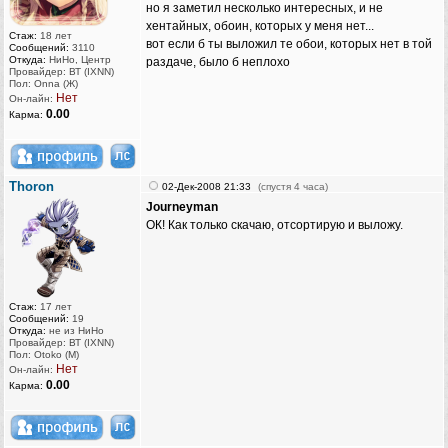
но я заметил несколько интересных, и не
хентайных, обоин, которых у меня нет...
Стаж:
18 лет
вот если б ты выложил те обои, которых нет в той
Сообщений:
3110
Откуда:
НиНо, Центр
раздаче, было б неплохо
Провайдер: ВТ (IXNN)
Пол: Onna (Ж)
Нет
Он-лайн:
0.00
Карма:
Thoron
02-Дек-2008 21:33
(спустя 4 часа)
Journeyman
ОК! Как только скачаю, отсортирую и выложу.
Стаж:
17 лет
Сообщений:
19
Откуда:
не из НиНо
Провайдер: ВТ (IXNN)
Пол: Otoko (M)
Нет
Он-лайн:
0.00
Карма: