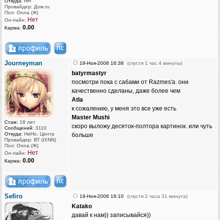
Откуда:
НН
Провайдер: Дом.ru
Пол: Onna (Ж)
Нет
Он-лайн:
0.00
Карма:
Journeyman
19-Ноя-2008 16:38
(спустя 1 час 4 минуты)
batyrmastyr
посмотри пока с сабами от Razmes'а. они
качественно сделаны, даже более чем
Atla
к сожалению, у меня это все уже есть
Master Mushi
Стаж:
18 лет
скоро выложу десяток-полтора картинок. или чуть
Сообщений:
3110
Откуда:
НиНо, Центр
больше
Провайдер: ВТ (IXNN)
Пол: Onna (Ж)
Нет
Он-лайн:
0.00
Карма:
Sefiro
19-Ноя-2008 19:10
(спустя 2 часа 31 минута)
Katako
давай к нам)) записывайся))