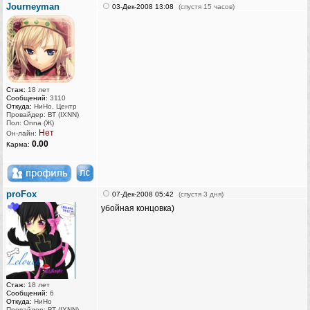
Journeyman
03-Дек-2008 13:08
(спустя 15 часов)
Стаж:
18 лет
Сообщений:
3110
Откуда:
НиНо, Центр
Провайдер: ВТ (IXNN)
Пол: Onna (Ж)
Нет
Он-лайн:
0.00
Карма:
proFox
07-Дек-2008 05:42
(спустя 3 дня)
убойная концовка)
Стаж:
18 лет
Сообщений:
6
Откуда:
НиНо
Провайдер: ВТ (IXNN)