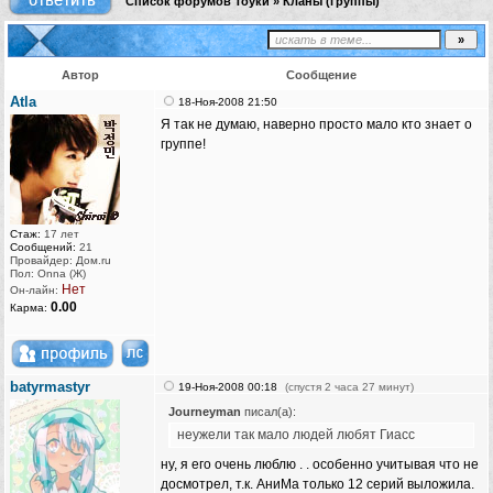
Список форумов Тоуки
»
Кланы (группы)
Автор
Сообщение
Atla
18-Ноя-2008 21:50
Я так не думаю, наверно просто мало кто знает о
группе!
Стаж:
17 лет
Сообщений:
21
Провайдер: Дом.ru
Пол: Onna (Ж)
Нет
Он-лайн:
0.00
Карма:
batyrmastyr
19-Ноя-2008 00:18
(спустя 2 часа 27 минут)
Journeyman
писал(а):
неужели так мало людей любят Гиасс
ну, я его очень люблю . . особенно учитывая что не
досмотрел, т.к. АниМа только 12 серий выложила.