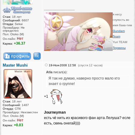
_________________
я несу
Стаж:
18 лет
глупость во
Сообщений:
6607
Откуда:
Sekai
имя бака-тим
Провайдер: Не
определен
Gundam
Пол: Otoko (M)
Team
Нет
Он-лайн:
Yuri TEAM
+36.37
Карма:
Термины
Master Mushi
19-Ноя-2008 12:58
(спустя 12 часов)
Atla
писал(а):
Я так не думаю, наверно просто мало кто
знает о группе!
+1
Стаж:
18 лет
Сообщений:
1487
Откуда:
СПб
Journeyman
Провайдер: Неизвестен
Пол: Otoko (M)
есть чё нить из красивого фан арта Лелуша? есле
Нет
Он-лайн:
есть, скинь онегай))))
+0.03
Карма:
_________________