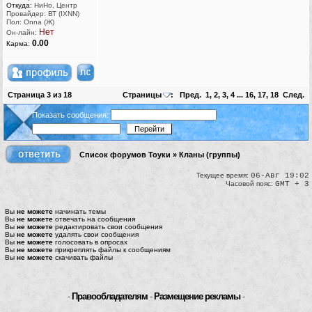
Откуда:
НиНо, Центр
Провайдер: ВТ (IXNN)
Пол: Onna (Ж)
Нет
Он-лайн:
0.00
Карма:
Страница
3
из
18
Страницы
:
Пред.
1
,
2
,
3
,
4
...
16
,
17
,
18
След.
Показать сообщения:
Список форумов Тоуки
»
Кланы (группы)
Текущее время:
06-Авг 19:02
Часовой пояс:
GMT + 3
Вы
не можете
начинать темы
Вы
не можете
отвечать на сообщения
Вы
не можете
редактировать свои сообщения
Вы
не можете
удалять свои сообщения
Вы
не можете
голосовать в опросах
Вы
не можете
прикреплять файлы к сообщениям
Вы
не можете
скачивать файлы
-
Правообладателям
-
Размещение рекламы
-