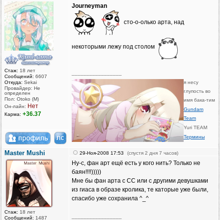
Journeyman
сто-о-олько арта, над
некоторыми лежу под столом
Стаж:
18 лет
_________________
Сообщений:
6607
Откуда:
Sekai
я несу
Провайдер: Не
глупость во
определен
Пол: Otoko (M)
имя бака-тим
Нет
Он-лайн:
Gundam
+36.37
Карма:
Team
Yuri TEAM
Термины
Master Mushi
29-Ноя-2008 17:53
(спустя 2 дня 7 часов)
Ну-с, фан арт ещё есть у кого нить? Только не
баян!!!!)))))
Мне бы фан арта с СС или с другими девушками
из гиаса в образе кролика, те каторые уже были,
спасибо уже сохранила ^_^
Стаж:
18 лет
_________________
Сообщений:
1487