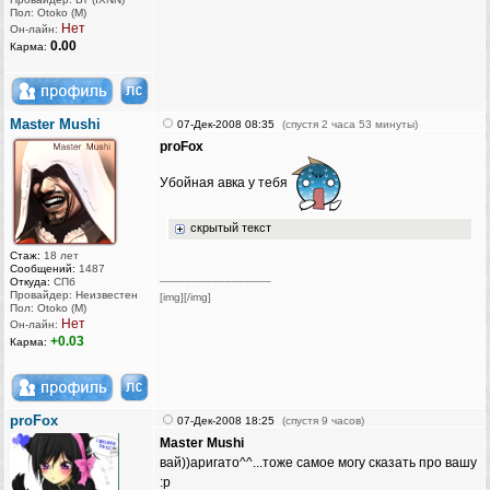
Пол: Otoko (M)
Нет
Он-лайн:
0.00
Карма:
Master Mushi
07-Дек-2008 08:35
(спустя 2 часа 53 минуты)
proFox
Убойная авка у тебя
скрытый текст
Стаж:
18 лет
Сообщений:
1487
_________________
Откуда:
СПб
Провайдер: Неизвестен
[img][/img]
Пол: Otoko (M)
Нет
Он-лайн:
+0.03
Карма:
proFox
07-Дек-2008 18:25
(спустя 9 часов)
Master Mushi
вай))аригато^^...тоже самое могу сказать про вашу
:p