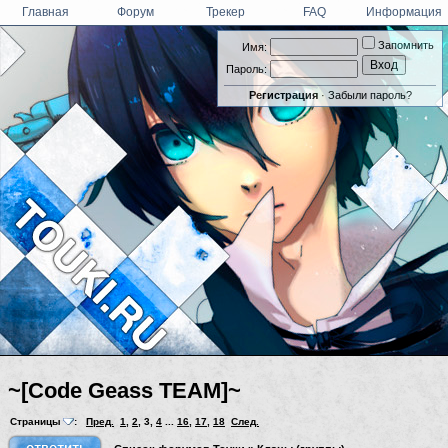
Главная
Форум
Трекер
FAQ
Информация
Запомнить
Имя:
Пароль:
Регистрация
·
Забыли пароль?
~[Code Geass TEAM]~
Страницы
:
Пред.
1
,
2
,
3
,
4
...
16
,
17
,
18
След.