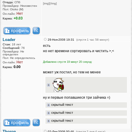
Откуда:
СПб
[img][/img]
Провайдер: Неизвестен
Пол: Otoko (M)
Нет
Он-лайн:
+0.03
Карма:
Loader
29-Ноя-2008 19:31
(спустя 1 час 58 минут)
Стаж:
18 лет
есть
Сообщений:
76
но нет времени сортировать и чистить >,<
Провайдер: Не
определен
Пол: Не определилось
Нет
Добавлено спустя 19 минут 20 секунд:
Он-лайн:
0.00
Карма:
может уж постил, но тем не менее
ну и первые попавшиеся три зайчика =)
скрытый текст
скрытый текст
скрытый текст
Thoron
02-Дек-2008 00:46
(спустя 2 дня 4 часа)