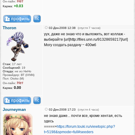
Нет
Он-лайн:
+0.03
Карма:
Thoron
02-Дек-2008 12:38
(спустя 7 часов)
уух, даже не знаю что и выложить, вот коллаж -
выбирайте [url]http://files.unn.ru/91328659217[/url]
Могу создать раздачу ~ 400мб
Стаж:
17 лет
Сообщений:
19
Откуда:
не из НиНо
Провайдер: ВТ (IXNN)
Пол: Otoko (M)
Нет
Он-лайн:
0.00
Карма:
Journeyman
02-Дек-2008 17:23
(спустя 4 часа)
не знаю даже... почти все, кроме хентая, есть
здесь
=====>
https://forum.touki.ru/viewtopic.php?
t=5198&spmode=full#seeders