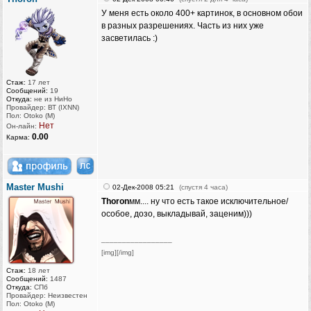
У меня есть около 400+ картинок, в основном обои
в разных разрешениях. Часть из них уже
засветилась :)
Стаж:
17 лет
Сообщений:
19
Откуда:
не из НиНо
Провайдер: ВТ (IXNN)
Пол: Otoko (M)
Нет
Он-лайн:
0.00
Карма:
Master Mushi
02-Дек-2008 05:21
(спустя 4 часа)
Thoron
мм.... ну что есть такое исключительное/
особое, дозо, выкладывай, заценим)))
_________________
[img][/img]
Стаж:
18 лет
Сообщений:
1487
Откуда:
СПб
Провайдер: Неизвестен
Пол: Otoko (M)