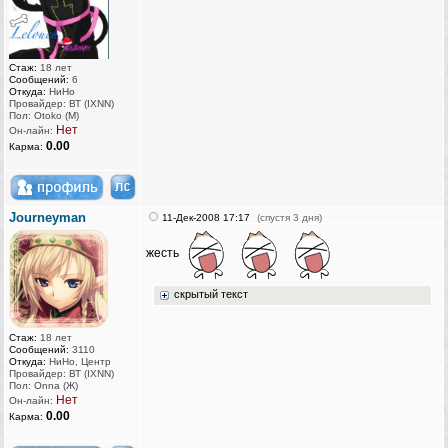
Стаж:
18 лет
Сообщений:
6
Откуда:
НиНо
Провайдер: ВТ (IXNN)
Пол: Otoko (M)
Нет
Он-лайн:
0.00
Карма:
Journeyman
11-Дек-2008 17:17
(спустя 3 дня)
жесть
скрытый текст
Стаж:
18 лет
Сообщений:
3110
Откуда:
НиНо, Центр
Провайдер: ВТ (IXNN)
Пол: Onna (Ж)
Нет
Он-лайн:
0.00
Карма: