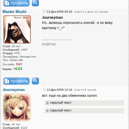
Master Mushi
13-Дек-2008 05:42
(спустя 1 день 12 часов)
Journeyman
Нэ...можешь перезалить онегай...я не вижу
картинку >_<"
_________________
[img][/img]
Стаж:
18 лет
Сообщений:
1487
Откуда:
СПб
Провайдер: Неизвестен
Пол: Otoko (M)
Нет
Он-лайн:
+0.03
Карма:
Journeyman
13-Дек-2008 12:16
(спустя 6 часов)
вот. еще на два обменника залил.
скрытый текст
скрытый текст
Стаж:
18 лет
Сообщений:
3110