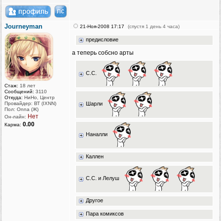
Journeyman
21-Ноя-2008 17:17
(спустя 1 день 4 часа)
предисловие
а теперь собсно арты
С.С.
Стаж:
18 лет
Сообщений:
3110
Откуда:
НиНо, Центр
Шарли
Провайдер: ВТ (IXNN)
Пол: Onna (Ж)
Нет
Он-лайн:
0.00
Карма:
Наналли
Каллен
C.С. и Лелуш
Другое
Пара комиксов