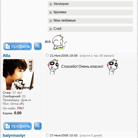
Хеллоуин
Кролики
Мои любимые
Стеб
все
Atla
21-Ноя-2008 19:08
(спустя 1 час 50 минут)
Спасибо! Очень класно!
Стаж:
17 лет
Сообщений:
21
Провайдер: Дом.ru
Пол: Onna (Ж)
Нет
Он-лайн:
0.00
Карма:
batyrmastyr
27-Ноя-2008 10:43
(спустя 5 дней)