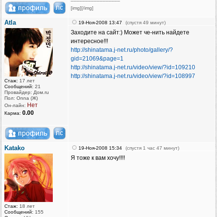
[img][/img]
Atla
19-Ноя-2008 13:47
(спустя 49 минут)
Заходите на сайт:) Может че-нить найдете
интересное!!!
http://shinatama.j-net.ru/photo/gallery/?
gid=21069&page=1
http://shinatama.j-net.ru/video/view/?id=109210
http://shinatama.j-net.ru/video/view/?id=108997
Стаж:
17 лет
Сообщений:
21
Провайдер: Дом.ru
Пол: Onna (Ж)
Нет
Он-лайн:
0.00
Карма:
Katako
19-Ноя-2008 15:34
(спустя 1 час 47 минут)
Я тоже к вам хочу!!!!
Стаж:
18 лет
Сообщений:
155