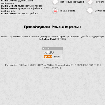
Вы
не можете
удалять свои
Нет новых сообщений
Прилепл
сообщения
Вы
не можете
голосовать в опросах
Вы
не можете
прикреплять файлы к
Тема закрыта
Downloa
сообщениям
Вы
не можете
скачивать файлы
-
Правообладателям
-
Размещение рекламы
-
Powered by
TorrentPier
© Meithar · Forum engine slightly based on
phpBB
© phpBB Group · Дизайн и Модификации
by
Touki.ru TEAM
2007-2024
[ Execution time: 0.017 sec | MySQL: 0.027 sec (158%) in 9 queries | Mem: 371.5 KB / 1.08 MB / 749.26 KB |
Load: 0.2 0.3 0.2 ]