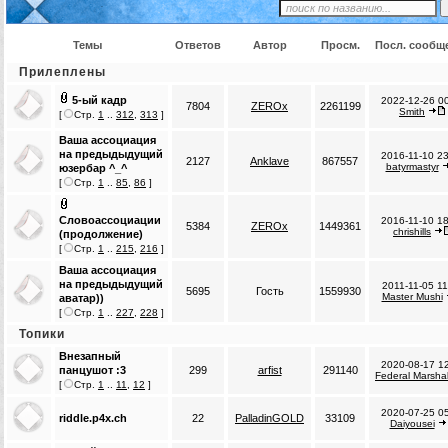
Темы
Ответов
Автор
Просм.
Посл. сообщ
Прилеплены
5-ый кадр
2022-12-26 0
7804
ZEROx
2261199
Smith
[
Стр.
1
..
312
,
313
]
Ваша ассоциация
на предыдыдущий
2016-11-10 2
2127
Anklave
867557
batyrmastyr
юзербар ^_^
[
Стр.
1
..
85
,
86
]
Словоассоциации
2016-11-10 1
5384
ZEROx
1449361
chrishills
(продолжение)
[
Стр.
1
..
215
,
216
]
Ваша ассоциация
на предыдыдущий
2011-11-05 11
5695
Гость
1559930
Master Mushi
аватар))
[
Стр.
1
..
227
,
228
]
Топики
Внезапный
2020-08-17 1
панцушот :3
299
arfist
291140
Federal Marsha
[
Стр.
1
..
11
,
12
]
2020-07-25 0
riddle.p4x.ch
22
PalladinGOLD
33109
Daiyousei