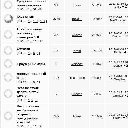
Существительное-
2011-11-30 1
прилагательное
988
Klem
507280
Svoy
[
Стр.
1
..
39
,
40
]
Save or Kill
2011-08-11 0
3770
BlэckKi
1069950
MиCka~san
[
Стр.
1
..
150
,
151
]
Узнайте аниме
по сапогу
2011-07-21 1
399
Graved
287586
Dreamer
главгероя 0_0
[
Стр.
1
..
15
,
16
]
Отмазки
2011-06-26 1
159
Ntoni
145197
Dei4n
[
Стр.
1
..
6
,
7
]
2010-12-24 0
Браузерные игры
6
Anklave
10067
Deuce
добрый "вредный
2010-10-18 0
совет"
127
The_Fallen
119609
ExTamplier
[
Стр.
1
..
5
,
6
]
Чего не стоит
делать в этой
2010-08-11 1
50
Graved
60037
Ommoz
жизни?
[
Стр.
1
,
2
,
3
]
Вы попали на
необитаемый
остров с
2010-08-11 0
379
Glory
253509
Роман
предыдущим
юзером!
[
Стр.
1
..
15
,
16
]