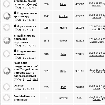
Угадай фильм по
2016-11-10 1
скриншоту(кадру)
786
Ntoni
455687
chrishills
[
Стр.
1
..
31
,
32
]
Угадай аниме по
2013-06-10 1
1143
Arvelon
659817
кроссоверу.
Arvelon
[
Стр.
1
..
45
,
46
]
Игра в хотелки
2013-05-01 1
155
Hoshi
151908
fedoRRR
[
Стр.
1
..
6
,
7
]
Угадай аниме по
описанию
2013-04-29 2
1873
Serber
812528
Master Mushi
персонажа.
[
Стр.
1
..
74
,
75
]
Угадай что это
2013-04-29 2
310
Julia
233475
за манга.
Master Mushi
[
Стр.
1
..
12
,
13
]
"Еще одна
флудильная игра"
или "Создай свою
2012-11-11 2
2826
Фау2
901891
m0n$тR][k
историю сам". 3
слова максимум!
[
Стр.
1
..
113
,
114
]
Оканье
2012-02-07 0
299
TVR
220489
Dei4n
[
Стр.
1
..
11
,
12
]
Deathball.net not
2012-01-29 0
0
Graved
4447
Graved
pron riddle