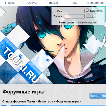
Главная
Форум
Трекер
FAQ
Информация
Запомнить
Имя:
Пароль:
Регистрация
·
Забыли пароль?
Форумные игры
Список форумов Тоуки
»
Не по теме
»
Форумные игры
»