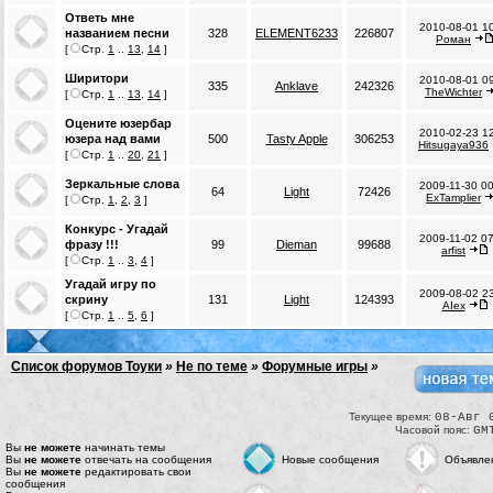
Ответь мне
2010-08-01 1
названием песни
328
ELEMENT6233
226807
Роман
[
Стр.
1
..
13
,
14
]
Ширитори
2010-08-01 0
335
Anklave
242326
TheWichter
[
Стр.
1
..
13
,
14
]
Оцените юзербар
2010-02-23 1
юзера над вами
500
Tasty Apple
306253
Hitsugaya936
[
Стр.
1
..
20
,
21
]
Зеркальные слова
2009-11-30 0
64
Light
72426
ExTamplier
[
Стр.
1
,
2
,
3
]
Конкурс - Угадай
2009-11-02 0
фразу !!!
99
Dieman
99688
arfist
[
Стр.
1
..
3
,
4
]
Угадай игру по
2009-08-02 2
скрину
131
Light
124393
AIex
[
Стр.
1
..
5
,
6
]
Список форумов Тоуки
»
Не по теме
»
Форумные игры
»
Текущее время:
08-Авг 
Часовой пояс:
GM
Вы
не можете
начинать темы
Вы
не можете
отвечать на сообщения
Новые сообщения
Объявле
Вы
не можете
редактировать свои
сообщения