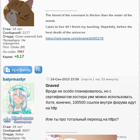
_________________
The blood of the covenant is thicker than the water of the
womb.
I plan to live till I finish my backlog. Hopefully, before the
Стаж:
18 лет
heat death of the universe.
Сообщений:
2177
Откуда:
Outer asteroid belt
https://nick-name.ru/nickname/id365278
Провайдер: Не
определен
Пол: Otoko (M)
Нет
Он-лайн:
+0.17
Карма:
batyrmastyr
24-Сен-2015 23:56
(спустя 1 час 53 минуты)
Graved
Вроде не особо планировалось, но с
сертификатом хостера уже можно использовать.
Хотя, конечно, 100500 ссылок внутри форума идут
на http
Или ты про тотальный переход на https?
Стаж:
18 лет
Сообщений:
6607
_________________
Откуда:
Sekai
я несу
Провайдер: Не