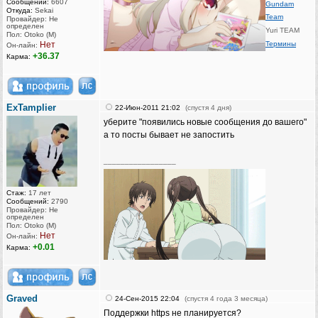
Сообщений:
6607
Gundam
Откуда:
Sekai
Team
Провайдер: Не
определен
Yuri TEAM
Пол: Otoko (M)
Нет
Термины
Он-лайн:
+36.37
Карма:
ExTamplier
22-Июн-2011 21:02
(спустя 4 дня)
уберите "появились новые сообщения до вашего"
а то посты бывает не запостить
_________________
Стаж:
17 лет
Сообщений:
2790
Провайдер: Не
определен
Пол: Otoko (M)
Нет
Он-лайн:
+0.01
Карма:
Graved
24-Сен-2015 22:04
(спустя 4 года 3 месяца)
Поддержки https не планируется?