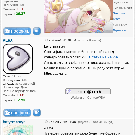
определен
глупость во
Пол: Otoko (M)
имя бака-тим
Нет
Он-лайн:
+36.37
Gundam
Карма:
Team
Yuri TEAM
Термины
ALeX
25-Сен-2015 09:04
(спустя 9 часов)
batyrmastyr
Сертификат можно и бесплатный на год
сгенерировать у StartSSL.
Статья на хабре
.
А касательно глобального перехода на https - так
можно и нужно перманентный редирект http =‍>‍
https сделать.
Стаж:
18 лет
Сообщений:
415
Откуда:
Из серверной
_________________
Провайдер: Дом.ru
Пол: Не определилось
Нет
Он-лайн:
Working on Gentoo/PDA
+12.50
Карма:
batyrmastyr
25-Сен-2015 11:46
(спустя 2 часа 39 минут)
ALeX
Тут ещё проверить нужно будет, не будет ли