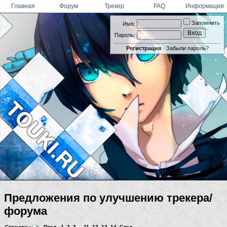
Главная
Форум
Трекер
FAQ
Информация
Запомнить
Имя:
Пароль:
Регистрация
·
Забыли пароль?
Предложения по улучшению трекера/
форума
Страницы
:
Пред.
1
,
2
,
3
...
11
,
12
,
13
,
14
След.