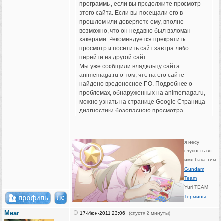
программы, если вы продолжите просмотр
этого сайта. Если вы посещали его в
прошлом или доверяете ему, вполне
возможно, что он недавно был взломан
хакерами. Рекомендуется прекратить
просмотр и посетить сайт завтра либо
перейти на другой сайт.
Мы уже сообщили владельцу сайта
animemaga.ru о том, что на его сайте
найдено вредоносное ПО. Подробнее о
проблемах, обнаруженных на animemaga.ru,
можно узнать на странице Google Страница
диагностики безопасного просмотра.
_________________
я несу
глупость во
имя бака-тим
Gundam
Team
Yuri TEAM
Термины
Mear
17-Июн-2011 23:06
(спустя 2 минуты)