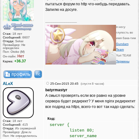
пытаться форум по http что-нибудь передавать.
Запилю на досуге.
_________________
я несу
глупость во
Стаж:
18 лет
Сообщений:
6607
имя бака-тим
Откуда:
Sekai
Gundam
Провайдер: Не
определен
Team
Пол: Otoko (M)
Yuri TEAM
Нет
Он-лайн:
+36.37
Карма:
Термины
ALeX
25-Сен-2015 20:45
(спустя 8 часов)
batyrmastyr
А смысл проверять если все равно на уровне
сервера будет редирект? У меня nginx редиректит
все подряд на https, всего-то вот так надо сделать:
Код:
Стаж:
18 лет
server {
Сообщений:
415
Откуда:
Из серверной
listen 80;
Провайдер: Дом.ru
server_name
Пол: Не определилось