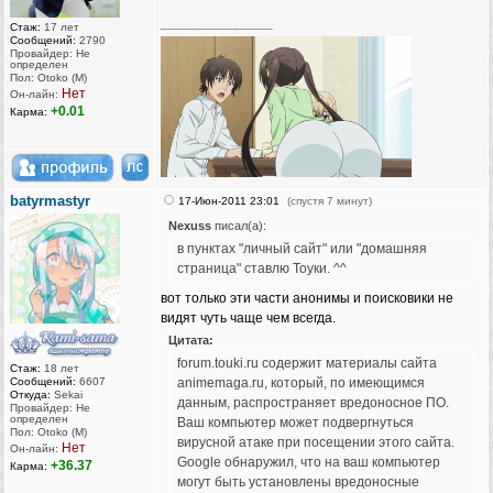
_________________
Стаж:
17 лет
Сообщений:
2790
Провайдер: Не
определен
Пол: Otoko (M)
Нет
Он-лайн:
+0.01
Карма:
batyrmastyr
17-Июн-2011 23:01
(спустя 7 минут)
Nexuss
писал(а):
в пунктах "личный сайт" или "домашняя
страница" ставлю Тоуки. ^^
вот только эти части анонимы и поисковики не
видят чуть чаще чем всегда.
Цитата:
forum.touki.ru содержит материалы сайта
Стаж:
18 лет
Сообщений:
6607
animemaga.ru, который, по имеющимся
Откуда:
Sekai
данным, распространяет вредоносное ПО.
Провайдер: Не
определен
Ваш компьютер может подвергнуться
Пол: Otoko (M)
вирусной атаке при посещении этого сайта.
Нет
Он-лайн:
Google обнаружил, что на ваш компьютер
+36.37
Карма:
могут быть установлены вредоносные