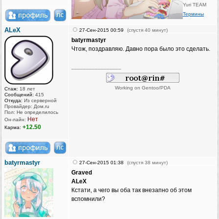
Yuri TEAM
Термины
ALeX
27-Сен-2015 00:59
(спустя 40 минут)
batyrmastyr
Чтож, поздравляю. Давно пора было это сделать.
_________________
Working on Gentoo/PDA
Стаж:
18 лет
Сообщений:
415
Откуда:
Из серверной
Провайдер: Дом.ru
Пол: Не определилось
Нет
Он-лайн:
+12.50
Карма:
batyrmastyr
27-Сен-2015 01:38
(спустя 38 минут)
Graved
ALeX
Кстати, а чего вы оба так внезапно об этом
вспомнили?
_________________