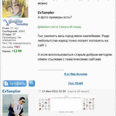
можно
ExTamplier
А фото примеры есть?
Добавлено спустя 3 минуты 49 секунд:
Стаж:
17 лет
Сообщений:
4684
Откуда:
ВТ
Гыг, заклеить весь город мини-наклейками. Ради
Провайдер: Не
определен
любопытства народ точно попрет поглазеть на
Пол: Не определилось
сайт )
Нет
Он-лайн:
+12.96
Карма:
А если воспользоваться старым добрым методом:
обмен ссылками с тематическими сайтами
_________________
Я от Ями безуями
[Yuri TEAM]
ExTamplier
17-Июн-2011 22:55
(спустя 28 минут)