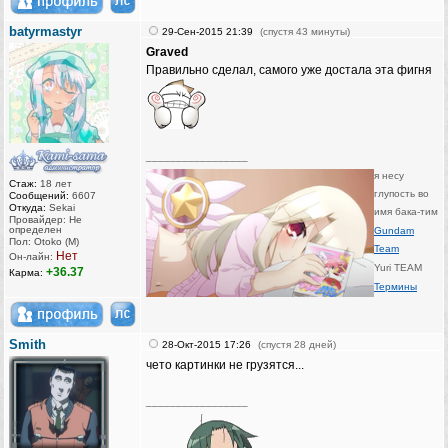
batyrmastyr
29-Сен-2015 21:39
(спустя 43 минуты)
Graved
Правильно сделал, самого уже достала эта фигня
_________________
я несу
Стаж:
18 лет
глупость во
Сообщений:
6607
Откуда:
Sekai
имя бака-тим
Провайдер: Не
определен
Gundam
Пол: Otoko (M)
Team
Нет
Он-лайн:
Yuri TEAM
+36.37
Карма:
Термины
Smith
28-Окт-2015 17:26
(спустя 28 дней)
чето картинки не грузятся...
_________________