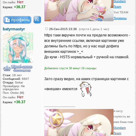
Gundam
Нет
Он-лайн:
+36.37
Team
Карма:
Yuri TEAM
Термины
batyrmastyr
26-Сен-2015 23:38
(спустя 1 день 1 час)
https таки вкручен почти на пределе возможного -
все внутренние ссылки, включая картинки уже
должны быть по https, но у нас ещё дофига
внешних картинок ‍‍>‍‍_‍‍<‍‍
До кучи - HSTS нормальный + ручной на главной.
Добавлено спустя 36 минут 24 секунды:
Стаж:
18 лет
Зато сразу видно, на каких страницах картинки с
Сообщений:
6607
Откуда:
Sekai
Провайдер: Не
«внешки» имеются
определен
Пол: Otoko (M)
Нет
Он-лайн:
+36.37
Карма:
_________________
я несу
глупость во
имя бака-тим
Gundam
Team