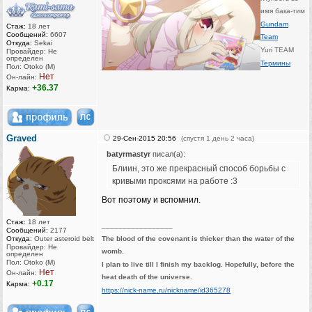
имя бака-тим
Gundam
Стаж:
18 лет
Сообщений:
6607
Team
Откуда:
Sekai
Yuri TEAM
Провайдер: Не
определен
Термины
Пол: Otoko (M)
Нет
Он-лайн:
+36.37
Карма:
Graved
29-Сен-2015 20:56
(спустя 1 день 2 часа)
batyrmastyr
писал(а):
Блиин, это же прекрасный способ борьбы с
кривыми проксями на работе :3
Вот поэтому и вспомнил.
Стаж:
18 лет
_________________
Сообщений:
2177
Откуда:
Outer asteroid belt
The blood of the covenant is thicker than the water of the
Провайдер: Не
womb.
определен
Пол: Otoko (M)
I plan to live till I finish my backlog. Hopefully, before the
Нет
Он-лайн:
heat death of the universe.
+0.17
Карма:
https://nick-name.ru/nickname/id365278