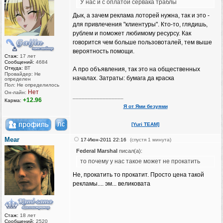
У нас и с оплатой сервака траблы
Дык, а зачем реклама лоторей нужна, так и это -
для привлечения "клиентуры". Кто-то, глядишь,
рублем и поможет любимому ресурсу. Как
говорится чем больше пользовоталей, тем выше
вероятность помощи.
Стаж:
17 лет
Сообщений:
4684
Откуда:
ВТ
А про объявления, так это на общественных
Провайдер: Не
началах. Затраты: бумага да краска
определен
Пол: Не определилось
Нет
Он-лайн:
_________________
+12.96
Карма:
Я от Ями безуями
[Yuri TEAM]
Mear
17-Июн-2011 22:16
(спустя 1 минута)
Federal Marshal
писал(а):
то почему у нас такое может не прокатить
Не, прокатить то прокатит. Просто цена такой
рекламы.... эм... великовата
Стаж:
18 лет
Сообщений:
2520