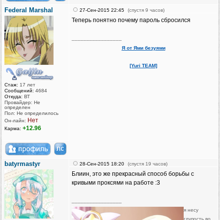
Federal Marshal
27-Сен-2015 22:45
(спустя 9 часов)
Теперь понятно почему пароль сбросился
_________________
Я от Ями безуями
[Yuri TEAM]
Стаж:
17 лет
Сообщений:
4684
Откуда:
ВТ
Провайдер: Не
определен
Пол: Не определилось
Нет
Он-лайн:
+12.96
Карма:
batyrmastyr
28-Сен-2015 18:20
(спустя 19 часов)
Блиин, это же прекрасный способ борьбы с
кривыми проксями на работе :3
_________________
я несу
глупость во