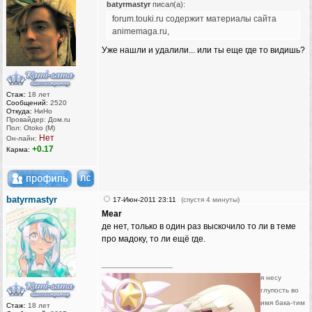
batyrmastyr
писал(а):
forum.touki.ru содержит материалы сайта
animemaga.ru,
Уже нашли и удалили... или ты еще где то видишь?
Стаж:
18 лет
Сообщений:
2520
Откуда:
НиНо
Провайдер: Дом.ru
Пол: Otoko (M)
Нет
Он-лайн:
+0.17
Карма:
batyrmastyr
17-Июн-2011 23:11
(спустя 4 минуты)
Mear
де нет, только в один раз выскочило то ли в теме
про мадоку, то ли ещё где.
_________________
я несу
глупость во
имя бака-тим
Стаж:
18 лет