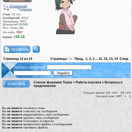
Стаж:
18 лет
Сообщений:
4013
Провайдер: МТС
Домашний (IXNN)
Пол: Otoko (M)
Нет
Он-лайн:
+26.16
Карма:
Страница
12
из
14
Страницы
:
Пред.
1
,
2
,
3
...
11
,
12
,
13
,
14
След.
Показать сообщения:
Список форумов Тоуки
»
Работа портала
»
Вопросы и
предложения
Текущее время:
08-Авг 06:09
Часовой пояс:
GMT + 3
Вы
не можете
начинать темы
Вы
не можете
отвечать на сообщения
Вы
не можете
редактировать свои сообщения
Вы
не можете
удалять свои сообщения
Вы
не можете
голосовать в опросах
Вы
не можете
прикреплять файлы к сообщениям
Вы
не можете
скачивать файлы