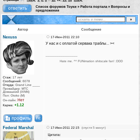
Список форумов Тоуки
»
Работа портала
»
Вопросы и
предложения
Автор
Сообщение
Nexuss
17-Июн-2011 22:10
У нас и с оплатой сервака траблы... ‍>‍‍<‍
_________________
Hate me. ^^ FUNimation shitscale fan! :DDD
Стаж:
17 лет
Сообщений:
6078
Откуда:
Grand Line ____
Провайдер: МТС
Домашний (IXNN)
Пол: Otoko (M)
Нет
Он-лайн:
+1.12
Карма:
Federal Marshal
17-Июн-2011 22:15
(спустя 5 минут)
Цитата: