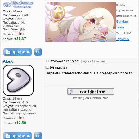
я несу
глупость во
Стаж:
18 лет
Сообщений:
6607
имя бака-тим
Откуда:
Sekai
Gundam
Провайдер: Не
определен
Team
Пол: Otoko (M)
Yuri TEAM
Нет
Он-лайн:
+36.37
Карма:
Термины
ALeX
27-Сен-2015 13:00
(спустя 11 часов)
batyrmastyr
Первым
Graved
вспомнил, а я поддержал просто.
_________________
Working on Gentoo/PDA
Стаж:
18 лет
Сообщений:
415
Откуда:
Из серверной
Провайдер: Дом.ru
Пол: Не определилось
Нет
Он-лайн:
+12.50
Карма: