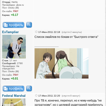
Откуда:
НиНо
Провайдер: Дом.ru
Пол: Otoko (M)
Нет
Он-лайн:
+0.17
Карма:
ExTamplier
17-Июн-2011 22:18
(спустя 2 минуты)
Список смайлов по бокам от "Быстрого ответа"
_________________
Стаж:
17 лет
Сообщений:
2790
Провайдер: Не
определен
Пол: Otoko (M)
Нет
Он-лайн:
+0.01
Карма:
Federal Marshal
17-Июн-2011 22:20
(спустя 8 минут)
Про ТВ я, конечно, перегнул, но к чему-нибудь "не
затратному", но с целевой аудиторией прибегнуть