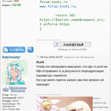
Нет
Он-лайн:
forum.touki.ru
+12.50
Карма:
www.forum.touki.ru;
return 301
https://$server_name$request_uri;
# enforce https
}
_________________
Working on Gentoo/PDA
batyrmastyr
25-Сен-2015 22:27
(спустя 1 час 42 минуты)
ALeX
Чтобы не обнаружить внезапно, что где-то post на
http отправляет и, в результате переадресации,
параметры теряются.
Ну и до моего nginx'а запрос уже без всякого ssl
приходит.
_________________
Стаж:
18 лет
Сообщений:
6607
я несу
Откуда:
Sekai
глупость во
Провайдер: Не
определен
имя бака-тим
Пол: Otoko (M)