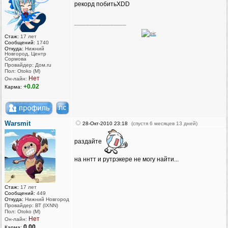
рекорд побитьXDD
_________________
Стаж:
17 лет
Сообщений:
1740
Откуда:
Нижний
Новгород, Центр
Сормова
Провайдер: Дом.ru
Пол: Otoko (M)
Нет
Он-лайн:
+0.02
Карма:
Warsmit
28-Окт-2010 23:18
(спустя 6 месяцев 13 дней)
раздайте
на ннтт и рутрэкере не могу найти...
Стаж:
17 лет
Сообщений:
449
Откуда:
Нижний Новгород
Провайдер: ВТ (IXNN)
Пол: Otoko (M)
Нет
Он-лайн:
0.00
Карма: