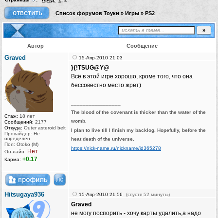
Список форумов Тоуки
»
Игры
»
PS2
Автор
Сообщение
Graved
15-Апр-2010 21:03
}{!TSUG@Y@
Всё в этой игре хорошо, кроме того, что она
бессовестно место жрёт)
_________________
The blood of the covenant is thicker than the water of the
Стаж:
18 лет
womb.
Сообщений:
2177
Откуда:
Outer asteroid belt
I plan to live till I finish my backlog. Hopefully, before the
Провайдер: Не
определен
heat death of the universe.
Пол: Otoko (M)
https://nick-name.ru/nickname/id365278
Нет
Он-лайн:
+0.17
Карма:
Hitsugaya936
15-Апр-2010 21:56
(спустя 52 минуты)
Graved
не могу поспорить - хочу карты удалить,а надо