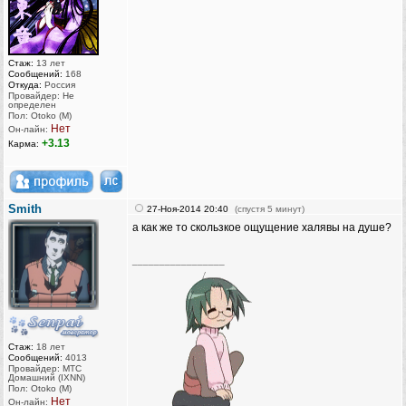
Стаж:
13 лет
Сообщений:
168
Откуда:
Россия
Провайдер: Не
определен
Пол: Otoko (M)
Нет
Он-лайн:
+3.13
Карма:
Smith
27-Ноя-2014 20:40
(спустя 5 минут)
а как же то скользкое ощущение халявы на душе?
_________________
Стаж:
18 лет
Сообщений:
4013
Провайдер: МТС
Домашний (IXNN)
Пол: Otoko (M)
Нет
Он-лайн: