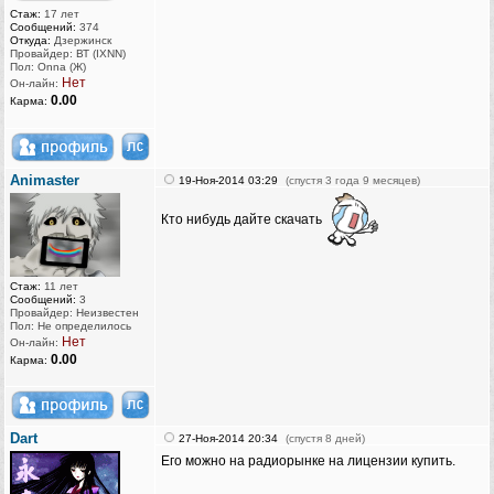
Стаж:
17 лет
Сообщений:
374
Откуда:
Дзержинск
Провайдер: ВТ (IXNN)
Пол: Onna (Ж)
Нет
Он-лайн:
0.00
Карма:
Animaster
19-Ноя-2014 03:29
(спустя 3 года 9 месяцев)
Кто нибудь дайте скачать
Стаж:
11 лет
Сообщений:
3
Провайдер: Неизвестен
Пол: Не определилось
Нет
Он-лайн:
0.00
Карма:
Dart
27-Ноя-2014 20:34
(спустя 8 дней)
Его можно на радиорынке на лицензии купить.