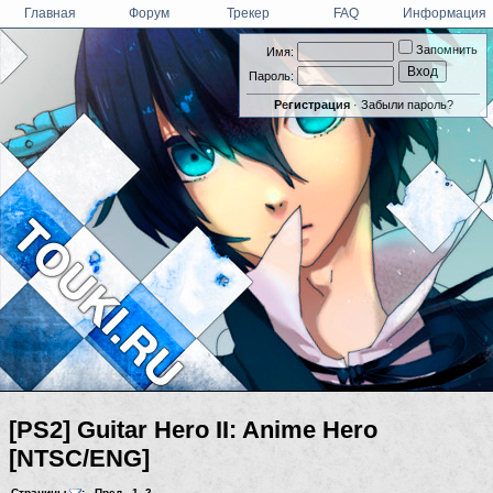
Главная
Форум
Трекер
FAQ
Информация
Запомнить
Имя:
Пароль:
Регистрация
·
Забыли пароль?
[PS2] Guitar Hero II: Anime Hero
[NTSC/ENG]
Страницы
:
Пред.
1
,
2