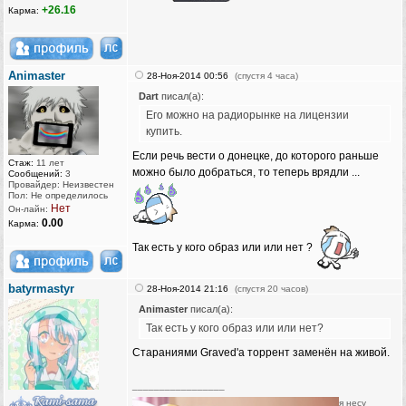
+26.16
Карма:
Animaster
28-Ноя-2014 00:56
(спустя 4 часа)
Dart
писал(а):
Его можно на радиорынке на лицензии
купить.
Если речь вести о донецке, до которого раньше
Стаж:
11 лет
можно было добраться, то теперь врядли ...
Сообщений:
3
Провайдер: Неизвестен
Пол: Не определилось
Нет
Он-лайн:
0.00
Карма:
Так есть у кого образ или или нет ?
batyrmastyr
28-Ноя-2014 21:16
(спустя 20 часов)
Animaster
писал(а):
Так есть у кого образ или или нет?
Стараниями Graved'а торрент заменён на живой.
_________________
я несу