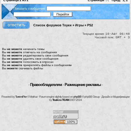
Страница
2
из
2
Страницы
:
Пред.
1
,
2
Показать сообщения:
Список форумов Тоуки
»
Игры
»
PS2
Текущее время:
10-Авг 06:48
Часовой пояс:
GMT + 3
Вы
не можете
начинать темы
Вы
не можете
отвечать на сообщения
Вы
не можете
редактировать свои сообщения
Вы
не можете
удалять свои сообщения
Вы
не можете
голосовать в опросах
Вы
не можете
прикреплять файлы к сообщениям
Вы
можете
скачивать файлы
-
Правообладателям
-
Размещение рекламы
-
Powered by
TorrentPier
© Meithar · Forum engine slightly based on
phpBB
© phpBB Group · Дизайн и Модификации
by
Touki.ru TEAM
2007-2024