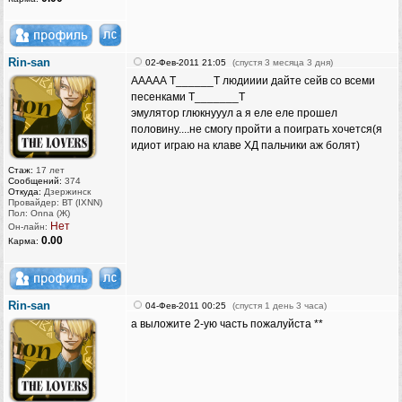
Rin-san
02-Фев-2011 21:05
(спустя 3 месяца 3 дня)
ААААА Т______Т людииии дайте сейв со всеми
песенками Т_______Т
эмулятор глюкнууул а я еле еле прошел
половину....не смогу пройти а поиграть хочется(я
идиот играю на клаве ХД пальчики аж болят)
Стаж:
17 лет
Сообщений:
374
Откуда:
Дзержинск
Провайдер: ВТ (IXNN)
Пол: Onna (Ж)
Нет
Он-лайн:
0.00
Карма:
Rin-san
04-Фев-2011 00:25
(спустя 1 день 3 часа)
а выложите 2-ую часть пожалуйста **