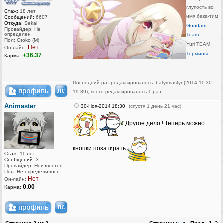
глупость во
Стаж:
18 лет
имя бака-тим
Сообщений:
6607
Откуда:
Sekai
Gundam
Провайдер: Не
определен
Team
Пол: Otoko (M)
Yuri TEAM
Нет
Он-лайн:
Термины
+36.37
Карма:
Последний раз редактировалось: batyrmastyr (2014-11-30
19:39), всего редактировалось 1 раз
Animaster
30-Ноя-2014 18:30
(спустя 1 день 21 час)
Другое дело ! Теперь можно
кнопки позатирать
Стаж:
11 лет
Сообщений:
3
Провайдер: Неизвестен
Пол: Не определилось
Нет
Он-лайн:
0.00
Карма: