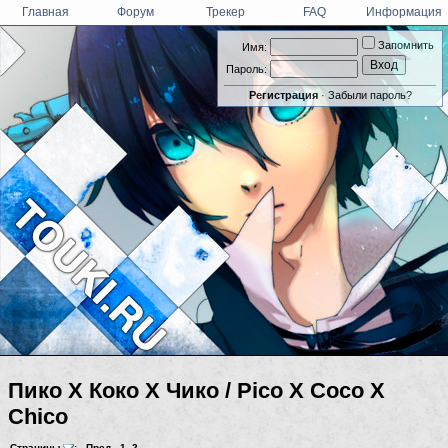
Главная
Форум
Трекер
FAQ
Информация
Запомнить
Имя:
Пароль:
Регистрация
·
Забыли пароль?
Пико Х Коко Х Чико / Pico X Coco X
Chico
Страницы
:
Пред.
1
,
2