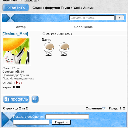
Список форумов Тоуки
»
Yaoi
»
Аниме
Автор
Сообщение
[Jealous_Matt]
25-Фев-2009 12:21
Dante
Стаж:
17 лет
Сообщений:
26
Провайдер: Дом.ru
Пол: Не определилось
Нет
Он-лайн:
0.00
Карма:
Страница
2
из
2
Страницы
:
Пред.
1
,
2
Показать сообщения: