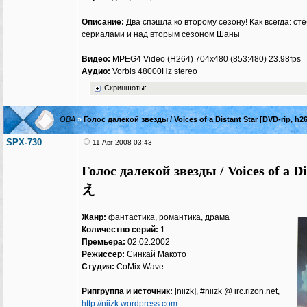
Описание:
Два спэшла ко второму сезону! Как всегда: с
сериалами и над вторым сезоном Шаны
Видео:
MPEG4 Video (H264) 704x480 (853:480) 23.98fps
Аудио:
Vorbis 48000Hz stereo
Скриншоты:
ОВА
»
Голос далекой звезды / Voices of a Distant Star [DVD-rip, h26
SPX-730
11-Авг-2008 03:43
Голос далекой звезды / Voices of a
え
Жанр:
фантастика, романтика, драма
Количество серий:
1
Премьера:
02.02.2002
Режиссер:
Синкай Макото
Студия:
CoMix Wave
Рипгруппа и источник:
[niizk], #niizk @ irc.rizon.net,
http://niizk.wordpress.com