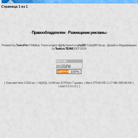
Страница
1
из
1
-
Правообладателям
-
Размещение рекламы
-
Powered by
TorrentPier
© Meithar · Forum engine slightly based on
phpBB
© phpBB Group · Дизайн и Модификации
by
Touki.ru TEAM
2007-2024
[ Execution time: 0.024 sec | MySQL: 0.040 sec (170%) in 7 queries | Mem: 375.92 KB / 1.17 MB / 865.96 KB |
Load: 0.1 0.1 0.1 ]