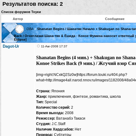
Результатов поиска: 2
Список форумов Тоуки
Автор
Сообщение
ОВА
»
Shanatan Begins / Шанатян Начало + Shakugan no Shana-tan
Back / Огнеглазая Шана-тян & Ёшида - Коное Фумина наносит ответный уда
Eclipse]
Dagot-Ur
11-Авг-2008 17:37
Shanatan Begins (4 мин.) + Shakugan no Shana
Konoe Strikes Back (9 мин.) / Жгучий взор С
[img=right:NCxkQ2Sz0w]https://forum.touki.ru/404.php?
what=http://image4all.narod.nnov.ru/images/1182008/48a
Страна:
Япония
Жанр:
приключения, фэнтези, романтика, школа
Тип:
Special
Количество серий:
2
Время выхода:
2008
Режиссер:
Ватанабэ Такаси
Студия:
J.C.Staff
Наличие Хардсабов:
Нет
Перевод:
Субтитры