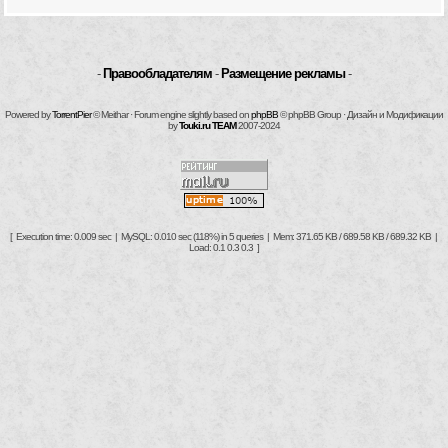
-
Правообладателям
-
Размещение рекламы
-
Powered by
TorrentPier
© Meithar · Forum engine slightly based on
phpBB
© phpBB Group · Дизайн и Модификации
by
Touki.ru TEAM
2007-2024
[ Execution time: 0.009 sec | MySQL: 0.010 sec (118%) in 5 queries | Mem: 371.65 KB / 689.58 KB / 689.32 KB |
Load: 0.1 0.3 0.3 ]