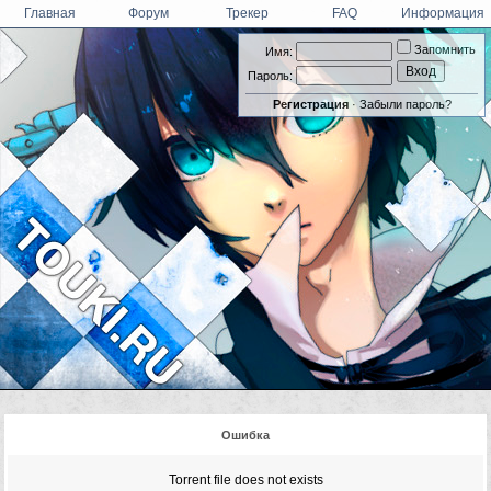
Главная
Форум
Трекер
FAQ
Информация
Запомнить
Имя:
Пароль:
Регистрация
·
Забыли пароль?
Ошибка
Torrent file does not exists