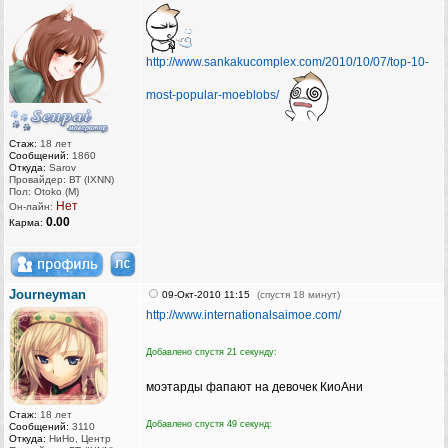
http://www.sankakucomplex.com/2010/10/07/top-10-
most-popular-moeblobs/
Стаж:
18 лет
Сообщений:
1860
Откуда:
Sarov
Провайдер: ВТ (IXNN)
Пол: Otoko (M)
Нет
Он-лайн:
0.00
Карма:
Journeyman
09-Окт-2010 11:15
(спустя 18 минут)
http://www.internationalsaimoe.com/
Добавлено спустя 21 секунду:
моэтарды фапают на девочек КиоАни
Стаж:
18 лет
Добавлено спустя 49 секунд:
Сообщений:
3110
Откуда:
НиНо, Центр