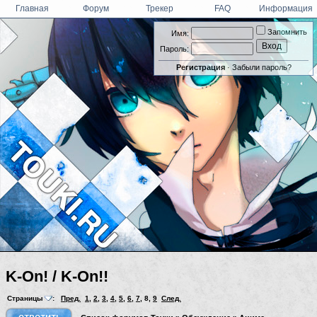
Главная
Форум
Трекер
FAQ
Информация
Запомнить
Имя:
Пароль:
Регистрация
·
Забыли пароль?
K-On! / K-On!!
Страницы
:
Пред.
1
,
2
,
3
,
4
,
5
,
6
,
7
,
8
,
9
След.