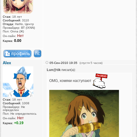
Стаж:
18 лет
Сообщений:
3110
Откуда:
НиНо, Центр
Провайдер: ВТ (IXNN)
Пол: Onna (Ж)
Нет
Он-лайн:
0.00
Карма:
AIex
05-Сен-2010 19:35
(спустя 5 часов)
Lun@tik
писал(а):
OMG, хомяки наступают
Стаж:
18 лет
Сообщений:
1008
Провайдер: Не
определен
Пол: Не определилось
Нет
Он-лайн:
+0.19
Карма: