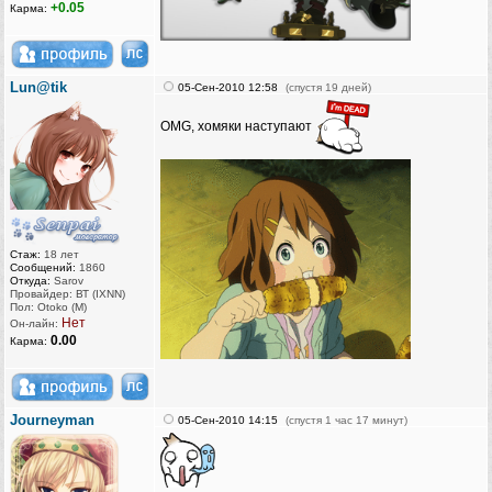
+0.05
Карма:
Lun@tik
05-Сен-2010 12:58
(спустя 19 дней)
OMG, хомяки наступают
Стаж:
18 лет
Сообщений:
1860
Откуда:
Sarov
Провайдер: ВТ (IXNN)
Пол: Otoko (M)
Нет
Он-лайн:
0.00
Карма:
Journeyman
05-Сен-2010 14:15
(спустя 1 час 17 минут)