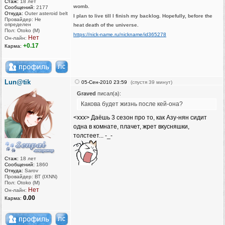
Стаж:
18 лет
womb.
Сообщений:
2177
Откуда:
Outer asteroid belt
I plan to live till I finish my backlog. Hopefully, before the
Провайдер: Не
определен
heat death of the universe.
Пол: Otoko (M)
https://nick-name.ru/nickname/id365278
Нет
Он-лайн:
+0.17
Карма:
Lun@tik
05-Сен-2010 23:59
(спустя 39 минут)
Graved
писал(а):
Какова будет жизнь после кей-она?
<xxx> Даёшь 3 сезон про то, как Азу-нян сидит
одна в комнате, плачет, жрет вкусняшки,
толстеет... -_-
Стаж:
18 лет
Сообщений:
1860
Откуда:
Sarov
Провайдер: ВТ (IXNN)
Пол: Otoko (M)
Нет
Он-лайн:
0.00
Карма: