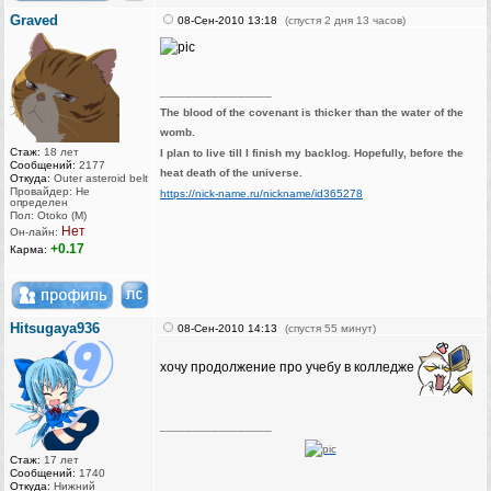
Graved
08-Сен-2010 13:18
(спустя 2 дня 13 часов)
_________________
The blood of the covenant is thicker than the water of the
womb.
Стаж:
18 лет
I plan to live till I finish my backlog. Hopefully, before the
Сообщений:
2177
heat death of the universe.
Откуда:
Outer asteroid belt
Провайдер: Не
https://nick-name.ru/nickname/id365278
определен
Пол: Otoko (M)
Нет
Он-лайн:
+0.17
Карма:
Hitsugaya936
08-Сен-2010 14:13
(спустя 55 минут)
хочу продолжение про учебу в колледже
_________________
Стаж:
17 лет
Сообщений:
1740
Откуда:
Нижний