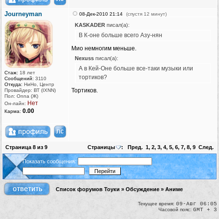
Journeyman
08-Дек-2010 21:14
(спустя 12 минут)
KASKADER
писал(а):
В К-оне больше всего Азу-нян
Мио немногим меньше.
Nexuss
писал(а):
А в Кей-Оне больше все-таки музыки или
Стаж:
18 лет
тортиков?
Сообщений:
3110
Откуда:
НиНо, Центр
Тортиков.
Провайдер: ВТ (IXNN)
Пол: Onna (Ж)
Нет
Он-лайн:
0.00
Карма:
Страница
8
из
9
Страницы
:
Пред.
1
,
2
,
3
,
4
,
5
,
6
,
7
,
8
,
9
След.
Показать сообщения:
Список форумов Тоуки
»
Обсуждение
»
Аниме
Текущее время:
09-Авг 06:05
Часовой пояс:
GMT + 3