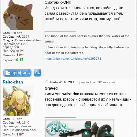
Смотрю K-ON!!
Иногда хочется высказаться, но любая, даже
самая развёрнутая речь укладывается в "ня,
кавай, моэ, тортики, лаки стар, поп-музыка".
_________________
Стаж:
18 лет
The blood of the covenant is thicker than the water of the
Сообщений:
2177
Откуда:
Outer asteroid belt
womb.
Провайдер: Не
определен
I plan to live till I finish my backlog. Hopefully, before the
Пол: Otoko (M)
heat death of the universe.
Нет
Он-лайн:
https://nick-name.ru/nickname/id365278
+0.17
Карма:
Reito-chan
16-Авг-2010 20:16
(спустя 1 час 32 минуты)
Graved
хммм мне
wolverine
показал момент из ентого
творения, который с концертом их учительницы -
наверно единственный нормальный момент.
_________________
Стаж:
17 лет
Сообщений:
1340
Провайдер: Дом.ru
Пол: Не определилось
Нет
Он-лайн: