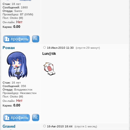
Стаж:
18 лет
Сообщений:
1860
Откуда:
Sarov
Провайдер: ВТ (IXNN)
Пол: Otoko (M)
Нет
Он-лайн:
0.00
Карма:
Роман
16-Июл-2010 11:30
(спустя 29 минут)
Lun@tik
Стаж:
16 лет
Сообщений:
356
Откуда:
Владивосток
Провайдер: Неизвестен
Пол: Otoko (M)
Нет
Он-лайн:
0.00
Карма:
Graved
16-Авг-2010 18:44
(спустя 1 месяц)