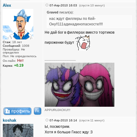
AIex
07-Апр-2010 16:03
(спустя 10 минут)
Graved
писал(а):
нас ждут филлеры по Кей-
Ону!!111адинадинопасносте!!!!
Не дай бог в филлерах вместо тортиков
Стаж:
18 лет
пироженки будут
Сообщений:
1008
Провайдер: Не
определен
Пол: Не определилось
_________________
Нет
Он-лайн:
+0.19
Карма:
APPURUJACKU!!!
[Бака рейнджер ⒷⒶⓀⒶ-team]
koshak
07-Апр-2010 16:14
(спустя 11 минут)
[Touhou Team]
Ы, посмотрим.
[Kawaii Team]
Хотя я больше Гиасс жду :3
[Chaotic-Neutral's Team]