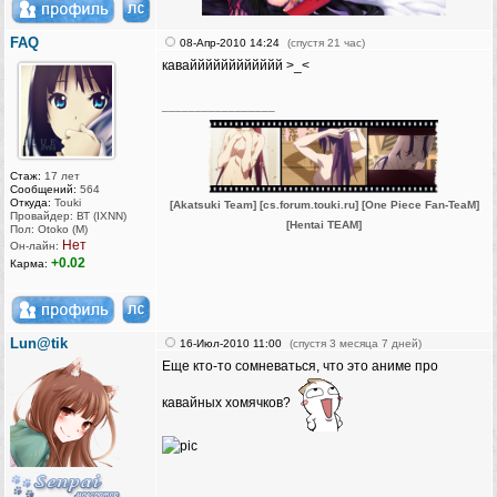
FAQ
08-Апр-2010 14:24
(спустя 21 час)
кавайййййййййййй >_<
_________________
Стаж:
17 лет
Сообщений:
564
Откуда:
Touki
[Akatsuki Team]
[cs.forum.touki.ru]
[One Piece Fan-TeaM]
Провайдер: ВТ (IXNN)
[Hentai TEAM]
Пол: Otoko (M)
Нет
Он-лайн:
+0.02
Карма:
Lun@tik
16-Июл-2010 11:00
(спустя 3 месяца 7 дней)
Еще кто-то сомневаться, что это аниме про
кавайных хомячков?