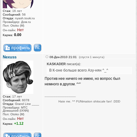
Стаж:
16 лет
Сообщений:
56
Откуда:
nyash.touki.ru
Провайдер: Дом.ru
Пол: Otoko (M)
Нет
Он-лайн:
0.00
Карма:
Nexuss
08-Дек-2010 21:01
(спустя 1 минута)
KASKADER
писал(а):
В К-оне больше всего Азу-нян ^_^
Против нее ничего не имею, но вопрос был
немного в другом. ^^'
_________________
Стаж:
17 лет
Сообщений:
6078
Hate me. ^^ FUNimation shitscale fan! :DDD
Откуда:
Grand Line ____
Провайдер: МТС
Домашний (IXNN)
Пол: Otoko (M)
Нет
Он-лайн:
+1.12
Карма: