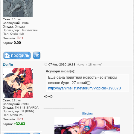
Vegetarians eat vegetables. Beware of humanitarians!
Стаж:
16 лет
Сообщений:
1904
Откуда:
Откуда
Провайдер: Неизвестен
Пол: Otoko (M)
Нет
Он-лайн:
0.00
Карма:
Dei4n
07-Апр-2010 16:33
(спустя 18 минут)
Ясунори
писал(а):
Еще одна приятная новость - во втором
сезоне будет 27 серий)))
http://myanimelist.net/forum/?topicid=198078
хо-хо
Стаж:
17 лет
Сообщений:
3993
_________________
Откуда:
THIS IS SPARDA
Провайдер: ВТ (IXNN)
Klayton
Пол: Onna (Ж)
Нет
Он-лайн:
+32.63
Карма: