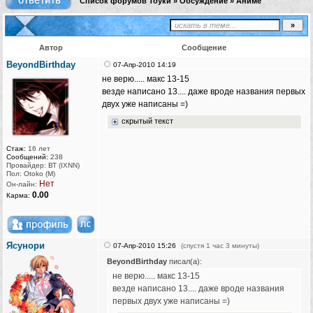
Список форумов Тоуки
»
Обсуждение
»
Аниме
Автор
Сообщение
BeyondBirthday
07-Апр-2010 14:19
не верю..... макс 13-15
везде написано 13.... даже вроде названия первых
двух уже написаны =)
скрытый текст
Стаж:
16 лет
Сообщений:
238
Провайдер: ВТ (IXNN)
Пол: Otoko (M)
Нет
Он-лайн:
0.00
Карма:
Ясунори
07-Апр-2010 15:26
(спустя 1 час 3 минуты)
BeyondBirthday
писал(а):
не верю..... макс 13-15
везде написано 13.... даже вроде названия
первых двух уже написаны =)