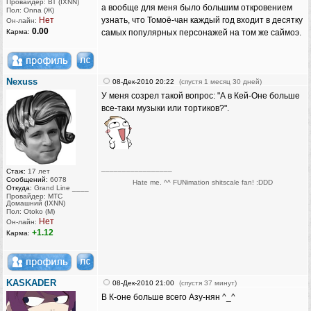
Провайдер: ВТ (IXNN)
а вообще для меня было большим откровением
Пол: Onna (Ж)
Нет
узнать, что Томоё-чан каждый год входит в десятку
Он-лайн:
0.00
Карма:
самых популярных персонажей на том же саймоэ.
Nexuss
08-Дек-2010 20:22
(спустя 1 месяц 30 дней)
У меня созрел такой вопрос: "А в Кей-Оне больше
все-таки музыки или тортиков?".
_________________
Стаж:
17 лет
Сообщений:
6078
Hate me. ^^ FUNimation shitscale fan! :DDD
Откуда:
Grand Line ____
Провайдер: МТС
Домашний (IXNN)
Пол: Otoko (M)
Нет
Он-лайн:
+1.12
Карма:
KASKADER
08-Дек-2010 21:00
(спустя 37 минут)
В К-оне больше всего Азу-нян ^_^