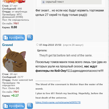
скрытый текст
Стаж:
17 лет
Сообщений:
466
Фиг знает... но если нас будут кормить тортиками
Откуда:
от верблюда
Провайдер: МТС
целых 27 серий то буду только рад)))
Домашний (IXNN)
Пол: Не определилось
Нет
Он-лайн:
0.00
Карма:
Graved
07-Апр-2010 15:53
(спустя 26 минут)
Цитата:
They'll get fat before teh end of the serie.
Поскольку томов манги пока всего лишь три (два из
которых ушли на прошлый сезон),
нас ждут
филлеры по Кей-Ону
!!111адинадинопасносте!!!!
Стаж:
18 лет
Сообщений:
2177
_________________
Откуда:
Outer asteroid belt
Провайдер: Не
The blood of the covenant is thicker than the water of the
определен
Пол: Otoko (M)
womb.
Нет
Он-лайн:
I plan to live till I finish my backlog. Hopefully, before the
+0.17
Карма:
heat death of the universe.
https://nick-name.ru/nickname/id365278