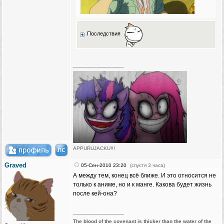
Последствия
_________________
APPURUJACKU!!!
[Бака рейнджер ⒷⒶⓀⒶ-team]
Graved
05-Сен-2010 23:20
(спустя 3 часа)
[Touhou Team]
А между тем, конец всё ближе. И это относится не
[Kawaii Team]
только к аниме, но и к манге. Какова будет жизнь
[Chaotic-Neutral's Team]
после кей-она?
Vegetarians eat vegetables. Beware of humanitarians!
_________________
The blood of the covenant is thicker than the water of the