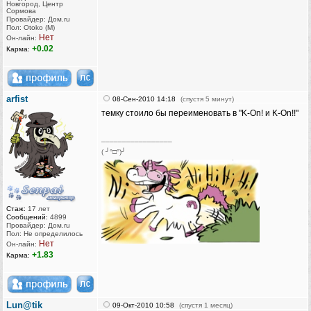
Новгород, Центр
Сормова
Провайдер: Дом.ru
Пол: Otoko (M)
Нет
Он-лайн:
+0.02
Карма:
arfist
08-Сен-2010 14:18
(спустя 5 минут)
темку стоило бы переименовать в "K-On! и K-On!!"
_________________
( ╯°□°)╯
Стаж:
17 лет
Сообщений:
4899
Провайдер: Дом.ru
Пол: Не определилось
Нет
Он-лайн:
+1.83
Карма:
Lun@tik
09-Окт-2010 10:58
(спустя 1 месяц)