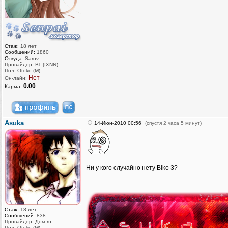
Стаж:
18 лет
Сообщений:
1860
Откуда:
Sarov
Провайдер: ВТ (IXNN)
Пол: Otoko (M)
Нет
Он-лайн:
0.00
Карма:
Asuka
14-Июн-2010 00:56
(спустя 2 часа 5 минут)
Ни у кого случайно нету Biko 3?
_________________
Стаж:
18 лет
Сообщений:
838
Провайдер: Дом.ru
Пол: Otoko (M)