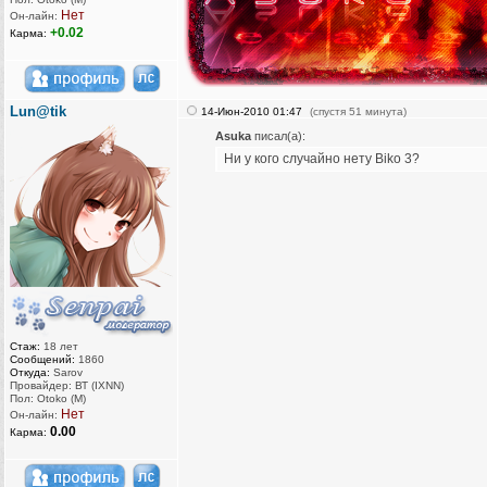
Нет
Он-лайн:
+0.02
Карма:
Lun@tik
14-Июн-2010 01:47
(спустя 51 минута)
Asuka
писал(а):
Ни у кого случайно нету Biko 3?
Стаж:
18 лет
Сообщений:
1860
Откуда:
Sarov
Провайдер: ВТ (IXNN)
Пол: Otoko (M)
Нет
Он-лайн:
0.00
Карма: