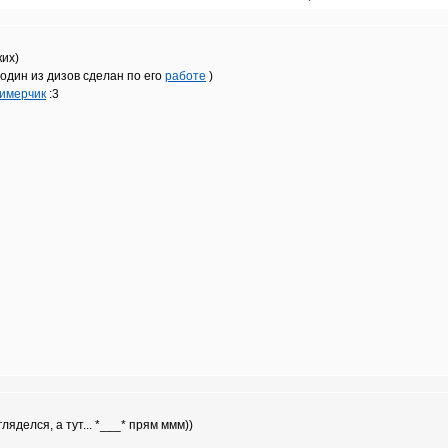
ких)
 один из дизов сделан по его
работе
)
римерчик
:3
ляделся, а тут... *___* прям ммм))