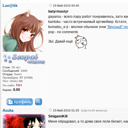
Lun@tik
15-Май-2010 00:40
batyrmastyr
gayarou - всего пару работ понравилось, зато ка
kantoku - часто встречаемый артмейкер. Кстати,
komatsu_e-ji - вполне обычное эччи
"Вкусный" п
pop - no comments
ЗЫ. Давай ещё
Стаж:
18 лет
Сообщений:
1860
Откуда:
Sarov
Провайдер: ВТ (IXNN)
Пол: Otoko (M)
Нет
Он-лайн:
0.00
Карма:
Asuka
15-Май-2010 01:25
(спустя 44 минуты)
SinigamiKill
Меня обрадовал, а то дома своя лоли бегает, наг