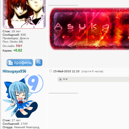
_________________
Стаж:
18 лет
Сообщений:
838
Провайдер: Дом.ru
Пол: Otoko (M)
Нет
Он-лайн:
+0.02
Карма:
Hitsugaya936
15-Май-2010 11:10
(спустя 9 часов)
>.<
_________________
Стаж:
17 лет
Сообщений:
1740
Откуда:
Нижний Новгород,