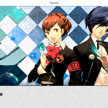
Трекер
я