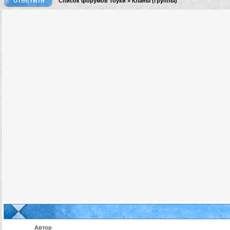
Список форумов Тоуки
»
Кланы (группы)
Автор