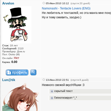
Arvelon
05-Июн-2010 10:12
(спустя 20 дней)
Namonashi - Tentacle Lovers (ENG)
Не любитель я тентаклей, но эта манга мне по
Ну и тему оживить, заодно.)
Стаж:
18 лет
Сообщений:
2110
Провайдер: Дом.ru
Пол: Otoko (M)
Нет
Он-лайн:
0.00
Карма:
Lun@tik
13-Июн-2010 22:51
(спустя 8 дней)
Немного свежей вкусНЯшки :3
скрытый текст
Гипнотизирует *_*