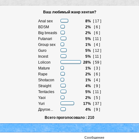
Ваш любимый жанр хентая?
Anal sex
8%
[ 17 ]
BDSM
2%
[ 6 ]
Big breasts
2%
[ 6 ]
Futanari
5%
[ 11 ]
Group sex
1%
[ 4 ]
Guro
5%
[ 12 ]
Incest
5%
[ 11 ]
Lolicon
28%
[ 59 ]
Mature
1%
[ 3 ]
Rape
2%
[ 6 ]
Shotacon
1%
[ 4 ]
Straight
4%
[ 9 ]
Tentacles
5%
[ 11 ]
Yaoi
2%
[ 5 ]
Yuri
17%
[ 37 ]
Другое...
4%
[ 9 ]
Всего проголосовало : 210
Сообщение