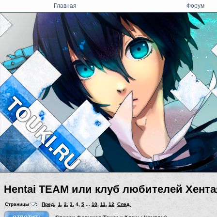
Главная
Форум
Hentai TEAM или клуб любителей Хента
Страницы
:
Пред.
1
,
2
,
3
,
4
,
5
...
10
,
11
,
12
След.