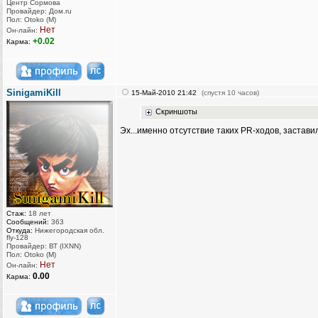
Центр Сормова
Провайдер: Дом.ru
Пол: Otoko (M)
Нет
Он-лайн:
+0.02
Карма:
SinigamiKill
15-Май-2010 21:42
(спустя 10 часов)
Скриншоты
Эх...именно отсутствие таких PR-ходов, заставил
Стаж:
18 лет
Сообщений:
363
Откуда:
Нижегородская обл.
fly-128
Провайдер: ВТ (IXNN)
Пол: Otoko (M)
Нет
Он-лайн:
0.00
Карма: